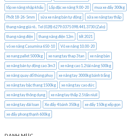
lốp xe nâng nhập khẩu
Lốp đặc xe nâng 9.00-20
mua xe đẩy 300kg
Phốt 18-26-5mm
sửa xe nâng bán tự động
sữa xe nâng tay thấp
thang nâng giá rẻ.. Tel (028) 6279.0375 098.441.3730 (Zalo)
thang nâng điện
thang nâng điện 12m
tết 2021
vỏ xe nâng Casumina 650-10
Vỏ xe nâng 10.00-20
xe nang pallet 5000kg
xe nang tay thap 3 tan
xe nâng bàn
xe nâng bán tự động cao 3m3
xe nâng cao 1.2 tải nâng 500kg
xe nâng quay đổ thùng phuy
xe nâng tay 3000kg bánh trắng
xe nâng tay bậc thang 1500kg
xe nâng tay cao đức
xe nâng tay thông dụng
xe nâng tay thấp 2.5 tấn niuli
xe nâng tay đài loan
Xe đẩy 4 bánh 350kg
xe đẩy 150kg xếp gọn
xe đẩy phong thạnh 600kg
DANH MỤC