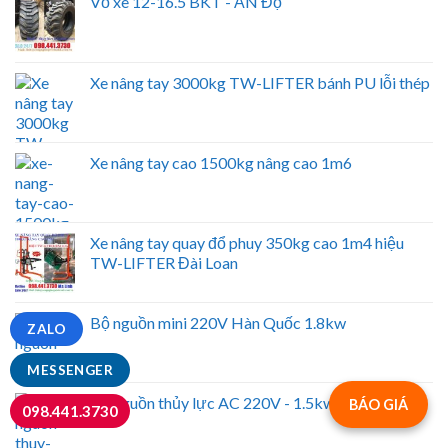
Vỏ xe 12-16.5 BKT - ẤN Độ
Xe nâng tay 3000kg TW-LIFTER bánh PU lỗi thép
Xe nâng tay cao 1500kg nâng cao 1m6
Xe nâng tay quay đổ phuy 350kg cao 1m4 hiệu
TW-LIFTER Đài Loan
Bộ nguồn mini 220V Hàn Quốc 1.8kw
ZALO
MESSENGER
Bộ nguồn thủy lực AC 220V - 1.5kw
BÁO GIÁ
098.441.3730