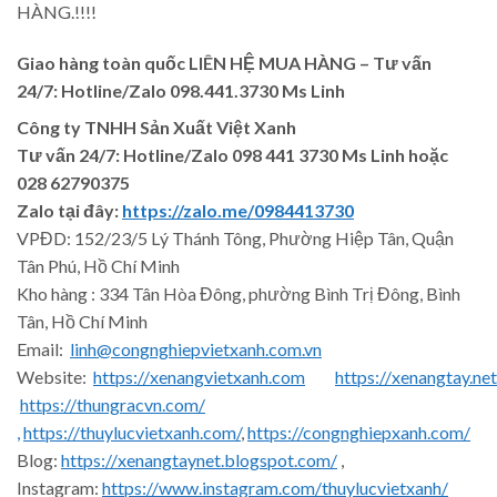
HÀNG.!!!!
Giao hàng toàn quốc LIÊN HỆ MUA HÀNG
– Tư vấn
24/7: Hotline/Zalo 098.441.3730 Ms Linh
Công ty TNHH Sản Xuất Việt Xanh
Tư vấn 24/7: Hotline
/Zalo
098 441 3730
Ms Linh
hoặc
028 62790375
Zalo tại đây:
https://zalo.me/0984413730
VPĐD: 152/23/5 Lý Thánh Tông, Phường Hiệp Tân, Quận
Tân Phú, Hồ Chí Minh
Kho hàng : 334 Tân Hòa Đông, phường Bình Trị Đông, Bình
Tân, Hồ Chí Minh
Email:
linh@congnghiepvietxanh.com.vn
Website:
https://xenangvietxanh.com
https://xenangtay.net
https://thungracvn.com/
,
https://thuylucvietxanh.com/
,
https://congnghiepxanh.com/
Blog:
https://xenangtaynet.blogspot.com/
,
Instagram:
https://www.instagram.com/thuylucvietxanh/