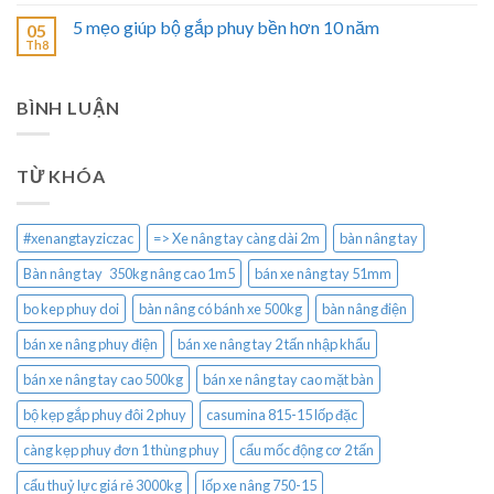
5 mẹo giúp bộ gắp phuy bền hơn 10 năm
05
Th8
BÌNH LUẬN
TỪ KHÓA
#xenangtayziczac
=> Xe nâng tay càng dài 2m
bàn nâng tay
Bàn nâng tay 350kg nâng cao 1m5
bán xe nâng tay 51mm
bo kep phuy doi
bàn nâng có bánh xe 500kg
bàn nâng điện
bán xe nâng phuy điện
bán xe nâng tay 2 tấn nhập khẩu
bán xe nâng tay cao 500kg
bán xe nâng tay cao mặt bàn
bộ kẹp gắp phuy đôi 2 phuy
casumina 815-15 lốp đặc
càng kẹp phuy đơn 1 thùng phuy
cẩu mốc động cơ 2 tấn
cẩu thuỷ lực giá rẻ 3000kg
lốp xe nâng 750-15