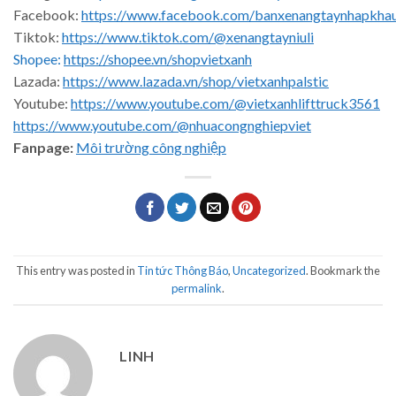
Facebook:
https://www.facebook.com/banxenangtaynhapkha
Tiktok:
https://www.tiktok.com/@xenangtayniuli
Shopee:
https://shopee.vn/shopvietxanh
Lazada:
https://www.lazada.vn/shop/vietxanhpalstic
Youtube:
https://www.youtube.com/@vietxanhlifttruck3561
https://www.youtube.com/@nhuacongnghiepviet
Fanpage:
Môi trường công nghiệp
This entry was posted in
Tin tức Thông Báo
,
Uncategorized
. Bookmark the
permalink
.
LINH