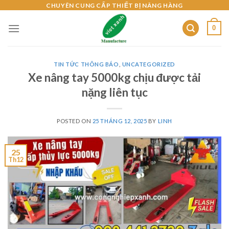
Skip
CHUYÊN CUNG CẤP THIẾT BỊ NÂNG HÀNG
to
0
content
TIN TỨC THÔNG BÁO
,
UNCATEGORIZED
Xe nâng tay 5000kg chịu được tải
nặng liên tục
POSTED ON
25 THÁNG 12, 2025
BY
LINH
25
Th12