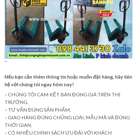
“`
Nếu bạn cần thêm thông tin hoặc muốn đặt hàng, hãy liên
hệ với chúng tôi ngay hôm nay!
– CHÚNG TÔI CAM KẾT BÁN ĐÚNG GIÁ TRÊN THỊ
TRƯỜNG.
– TƯ VẤN ĐÚNG SẢN PHẨM.
– GIAO HÀNG ĐÚNG CHỦNG LOẠI, MẪU MÃ VÀ ĐÚNG
THỜI GIAN.
– CÓ NHIỀU CHÍNH SÁCH ƯU ĐÃI VỚI KHÁCH