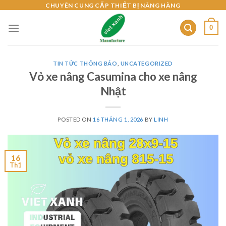
Skip
CHUYÊN CUNG CẤP THIẾT BỊ NÂNG HÀNG
to
0
content
TIN TỨC THÔNG BÁO
,
UNCATEGORIZED
Vỏ xe nâng Casumina cho xe nâng
Nhật
POSTED ON
16 THÁNG 1, 2026
BY
LINH
16
Th1