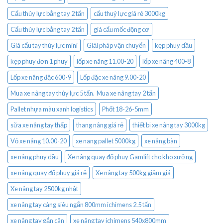
Cẩu thủy lực bằng tay 2 tấn
cẩu thuỷ lực giá rẻ 3000kg
Cẩu thủy lực bằng tay 2 tấn
giá cẩu mốc động cơ
Giá cẩu tay thủy lực mini
Giải pháp vận chuyển
kẹp phuy dầu
kẹp phuy đơn 1 phuy
lốp xe nâng 11.00-20
lốp xe nâng 400-8
Lốp xe nâng đặc 600-9
Lốp đặc xe nâng 9.00-20
Mua xe nâng tay thủy lực 5 tấn. Mua xe nâng tay 2 tấn
Pallet nhựa màu xanh logistics
Phốt 18-26-5mm
sữa xe nâng tay thấp
thang nâng giá rẻ
thiết bị xe nâng tay 3000kg
Vỏ xe nâng 10.00-20
xe nang pallet 5000kg
xe nâng bàn
xe nâng phuy dầu
Xe nâng quay đổ phuy Gamlift cho kho xưởng
xe nâng quay đổ phuy giá rẻ
Xe nâng tay 500kg giảm giá
Xe nâng tay 2500kg nhật
xe nâng tay càng siêu ngắn 800mm ichimens 2.5 tấn
xe nâng tay gắn cân
xe nâng tay ichimens 540x800mm