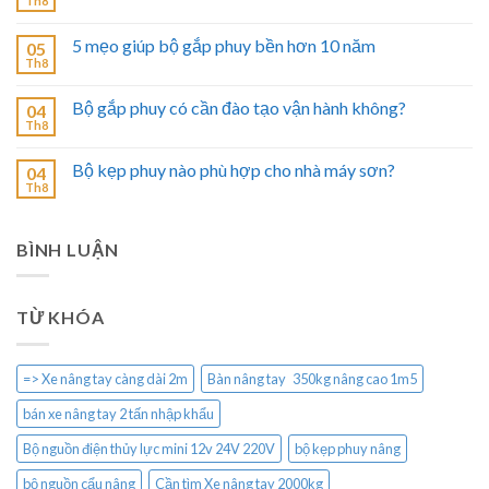
Th8
5 mẹo giúp bộ gắp phuy bền hơn 10 năm
05
Th8
Bộ gắp phuy có cần đào tạo vận hành không?
04
Th8
Bộ kẹp phuy nào phù hợp cho nhà máy sơn?
04
Th8
BÌNH LUẬN
TỪ KHÓA
=> Xe nâng tay càng dài 2m
Bàn nâng tay 350kg nâng cao 1m5
bán xe nâng tay 2 tấn nhập khẩu
Bộ nguồn điện thủy lực mini 12v 24V 220V
bộ kẹp phuy nâng
bộ nguồn cẩu nâng
Cần tìm Xe nâng tay 2000kg