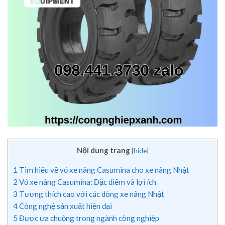
Nội dung trang
[
hide
]
1
Tìm hiểu về vỏ xe nâng Casumina cho xe nâng Nhật
2
Vỏ xe nâng Casumina: Đặc điểm và lợi ích
3
Tương thích cao với các dòng xe nâng Nhật
4
Công nghệ sản xuất hiện đại
5
Được ưa chuộng trong ngành công nghiệp