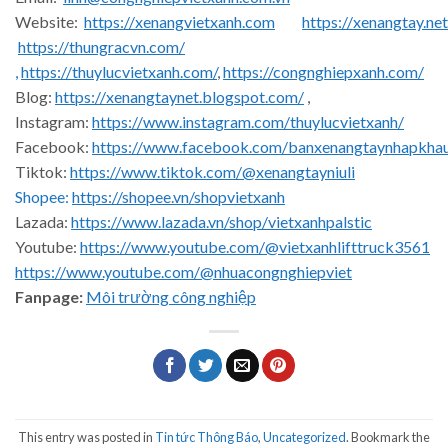
Website:
https://xenangvietxanh.com
https://xenangtay.net
https://thungracvn.com/
,
https://thuylucvietxanh.com/
,
https://congnghiepxanh.com/
Blog:
https://xenangtaynet.blogspot.com/
,
Instagram:
https://www.instagram.com/thuylucvietxanh/
Facebook:
https://www.facebook.com/banxenangtaynhapkha
Tiktok:
https://www.tiktok.com/@xenangtayniuli
Shopee:
https://shopee.vn/shopvietxanh
Lazada:
https://www.lazada.vn/shop/vietxanhpalstic
Youtube:
https://www.youtube.com/@vietxanhlifttruck3561
https://www.youtube.com/@nhuacongnghiepviet
Fanpage:
Môi trường công nghiệp
This entry was posted in
Tin tức Thông Báo
,
Uncategorized
. Bookmark the