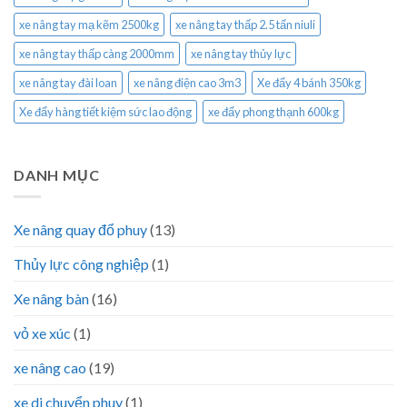
xe nâng tay mạ kẽm 2500kg
xe nâng tay thấp 2.5 tấn niuli
xe nâng tay thấp càng 2000mm
xe nâng tay thủy lực
xe nâng tay đài loan
xe nâng điện cao 3m3
Xe đẩy 4 bánh 350kg
Xe đẩy hàng tiết kiệm sức lao động
xe đẩy phong thạnh 600kg
DANH MỤC
Xe nâng quay đổ phuy
(13)
Thủy lực công nghiệp
(1)
Xe nâng bàn
(16)
vỏ xe xúc
(1)
xe nâng cao
(19)
xe di chuyển phuy
(1)