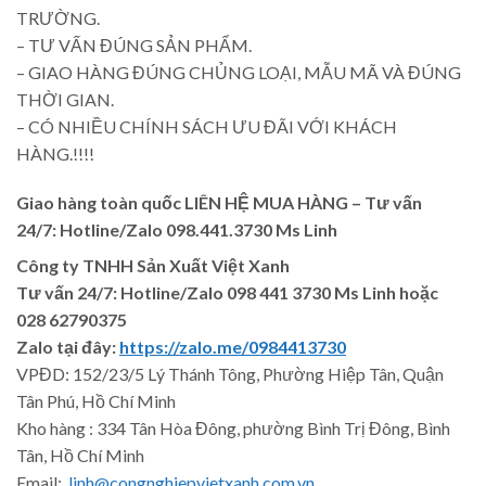
TRƯỜNG.
– TƯ VẤN ĐÚNG SẢN PHẨM.
– GIAO HÀNG ĐÚNG CHỦNG LOẠI, MẪU MÃ VÀ ĐÚNG
THỜI GIAN.
– CÓ NHIỀU CHÍNH SÁCH ƯU ĐÃI VỚI KHÁCH
HÀNG.!!!!
Giao hàng toàn quốc LIÊN HỆ MUA HÀNG
– Tư vấn
24/7: Hotline/Zalo 098.441.3730 Ms Linh
Công ty TNHH Sản Xuất Việt Xanh
Tư vấn 24/7: Hotline
/Zalo
098 441 3730
Ms Linh
hoặc
028 62790375
Zalo tại đây:
https://zalo.me/0984413730
VPĐD: 152/23/5 Lý Thánh Tông, Phường Hiệp Tân, Quận
Tân Phú, Hồ Chí Minh
Kho hàng : 334 Tân Hòa Đông, phường Bình Trị Đông, Bình
Tân, Hồ Chí Minh
Email:
linh@congnghiepvietxanh.com.vn