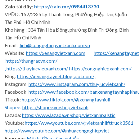
Zalo tại đây:
https://zalo.me/0984413730
VPĐD: 152/23/5 Lý Thánh Tông, Phường Hiệp Tân, Quận
Tân Phú, Hồ Chí Minh
Kho hàng : 334 Tân Hòa Đông, phường Bình Trị Đông, Bình
Tân, Hồ Chí Minh
Email:
linh@congnghiepvietxanh.com.vn
Website:
https://xenangvietxanh.com
https://xenangtay.net
https://thungracvn.com/
,
https://thuylucvietxanh.com/
,
https://congnghiepxanh.com/
Blog:
https://xenangtaynet.blogspot.com/
,
Instagram:
https://www.instagram.com/thuylucvietxanh/
Facebook:
https://www.facebook.com/banxenangtaynhapkha
Tiktok:
https://www.tiktok.com/@xenangtayniuli
Shopee:
https://shopee.vn/shopvietxanh
Lazada:
https://www.lazada.vn/shop/vietxanhpalstic
Youtube:
https://www.youtube.com/@vietxanhlifttruck3561
https://www.youtube.com/@nhuacongnghiepviet
Fanpage:
Môi trường công nghiệp