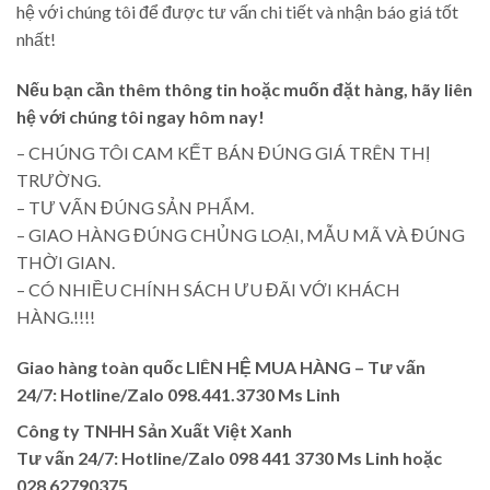
hệ với chúng tôi để được tư vấn chi tiết và nhận báo giá tốt
nhất!
Nếu bạn cần thêm thông tin hoặc muốn đặt hàng, hãy liên
hệ với chúng tôi ngay hôm nay!
– CHÚNG TÔI CAM KẾT BÁN ĐÚNG GIÁ TRÊN THỊ
TRƯỜNG.
– TƯ VẤN ĐÚNG SẢN PHẨM.
– GIAO HÀNG ĐÚNG CHỦNG LOẠI, MẪU MÃ VÀ ĐÚNG
THỜI GIAN.
– CÓ NHIỀU CHÍNH SÁCH ƯU ĐÃI VỚI KHÁCH
HÀNG.!!!!
Giao hàng toàn quốc LIÊN HỆ MUA HÀNG
– Tư vấn
24/7: Hotline/Zalo 098.441.3730 Ms Linh
Công ty TNHH Sản Xuất Việt Xanh
Tư vấn 24/7: Hotline
/Zalo
098 441 3730
Ms Linh
hoặc
028 62790375