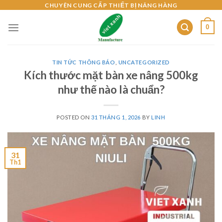
Skip
CHUYÊN CUNG CẤP THIẾT BỊ NÂNG HÀNG
to
0
content
TIN TỨC THÔNG BÁO
,
UNCATEGORIZED
Kích thước mặt bàn xe nâng 500kg
như thế nào là chuẩn?
POSTED ON
31 THÁNG 1, 2026
BY
LINH
31
Th1