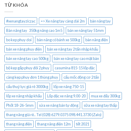
TỪ KHÓA
#xenangtayziczac
=> Xe nâng tay càng dài 2m
bàn nâng tay
Bàn nâng tay 350kg nâng cao 1m5
bán xe nâng tay 51mm
bo kep phuy doi
bàn nâng có bánh xe 500kg
bàn nâng điện
bán xe nâng phuy điện
bán xe nâng tay 2 tấn nhập khẩu
bán xe nâng tay cao 500kg
bán xe nâng tay cao mặt bàn
bộ kẹp gắp phuy đôi 2 phuy
casumina 815-15 lốp đặc
càng kẹp phuy đơn 1 thùng phuy
cẩu mốc động cơ 2 tấn
cẩu thuỷ lực giá rẻ 3000kg
lốp xe nâng 750-15
lốp xe nâng nhập khẩu
Lốp đặc xe nâng 9.00-20
mua xe đẩy 300kg
Phốt 18-26-5mm
sửa xe nâng bán tự động
sữa xe nâng tay thấp
thang nâng giá rẻ.. Tel (028) 6279.0375 098.441.3730 (Zalo)
thang nâng điện
thang nâng điện 12m
tết 2021