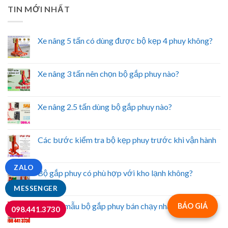
TIN MỚI NHẤT
Xe nâng 5 tấn có dùng được bộ kẹp 4 phuy không?
Xe nâng 3 tấn nên chọn bộ gắp phuy nào?
Xe nâng 2.5 tấn dùng bộ gắp phuy nào?
Các bước kiểm tra bộ kẹp phuy trước khi vận hành
ZALO
Bộ gắp phuy có phù hợp với kho lạnh không?
MESSENGER
Những mẫu bộ gắp phuy bán chạy nhất hiện nay
BÁO GIÁ
098.441.3730