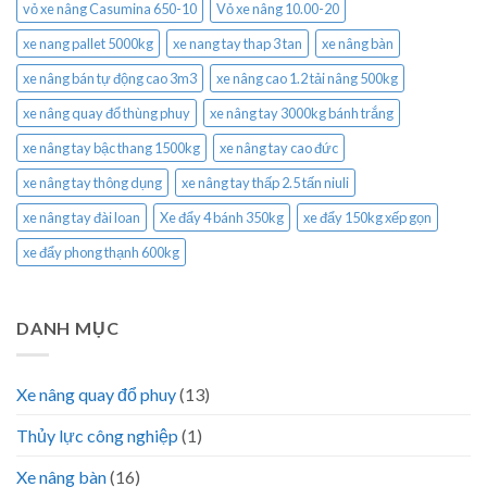
vỏ xe nâng Casumina 650-10
Vỏ xe nâng 10.00-20
xe nang pallet 5000kg
xe nang tay thap 3 tan
xe nâng bàn
xe nâng bán tự động cao 3m3
xe nâng cao 1.2 tải nâng 500kg
xe nâng quay đổ thùng phuy
xe nâng tay 3000kg bánh trắng
xe nâng tay bậc thang 1500kg
xe nâng tay cao đức
xe nâng tay thông dụng
xe nâng tay thấp 2.5 tấn niuli
xe nâng tay đài loan
Xe đẩy 4 bánh 350kg
xe đẩy 150kg xếp gọn
xe đẩy phong thạnh 600kg
DANH MỤC
Xe nâng quay đổ phuy
(13)
Thủy lực công nghiệp
(1)
Xe nâng bàn
(16)