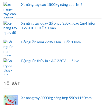
Xe nâng tay cao 1500kg nâng cao 1m6
Xe nâng tay quay đổ phuy 350kg cao 1m4 hiệu
TW-LIFTER Đài Loan
Bộ nguồn mini 220V Hàn Quốc 1.8kw
Bộ nguồn thủy lực AC 220V - 1.5kw
NỔI BẬT
Xe nâng tay 3000kg càng hẹp 550x1150mm