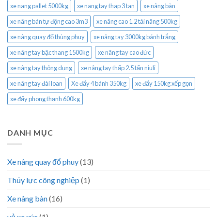
xe nang pallet 5000kg
xe nang tay thap 3 tan
xe nâng bàn
xe nâng bán tự động cao 3m3
xe nâng cao 1.2 tải nâng 500kg
xe nâng quay đổ thùng phuy
xe nâng tay 3000kg bánh trắng
xe nâng tay bậc thang 1500kg
xe nâng tay cao đức
xe nâng tay thông dụng
xe nâng tay thấp 2.5 tấn niuli
xe nâng tay đài loan
Xe đẩy 4 bánh 350kg
xe đẩy 150kg xếp gọn
xe đẩy phong thạnh 600kg
DANH MỤC
Xe nâng quay đổ phuy
(13)
Thủy lực công nghiệp
(1)
Xe nâng bàn
(16)
vỏ xe xúc
(1)