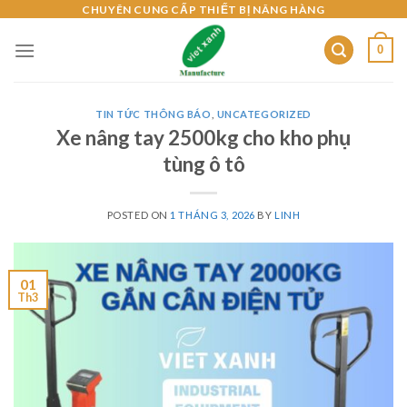
Skip
CHUYÊN CUNG CẤP THIẾT BỊ NÂNG HÀNG
to
0
content
TIN TỨC THÔNG BÁO
,
UNCATEGORIZED
Xe nâng tay 2500kg cho kho phụ
tùng ô tô
POSTED ON
1 THÁNG 3, 2026
BY
LINH
01
Th3