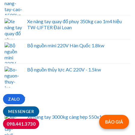
Xe nâng tay quay đổ phuy 350kg cao 1m4 hiệu
TW-LIFTER Đài Loan
Bộ nguồn mini 220V Hàn Quốc 1.8kw
Bộ nguồn thủy lực AC 220V - 1.5kw
NỔI BẬT
ZALO
MESSENGER
Xe nâng tay 3000kg càng hẹp 550x1150mm
BÁO GIÁ
098.441.3730