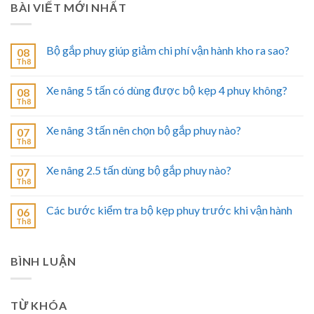
BÀI VIẾT MỚI NHẤT
Bộ gắp phuy giúp giảm chi phí vận hành kho ra sao?
08
Th8
Xe nâng 5 tấn có dùng được bộ kẹp 4 phuy không?
08
Th8
Xe nâng 3 tấn nên chọn bộ gắp phuy nào?
07
Th8
Xe nâng 2.5 tấn dùng bộ gắp phuy nào?
07
Th8
Các bước kiểm tra bộ kẹp phuy trước khi vận hành
06
Th8
BÌNH LUẬN
TỪ KHÓA