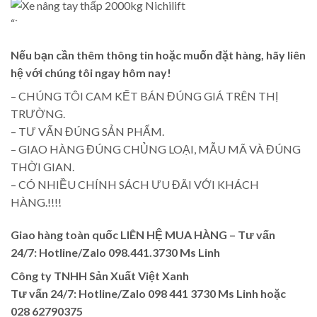
“`
Nếu bạn cần thêm thông tin hoặc muốn đặt hàng, hãy liên
hệ với chúng tôi ngay hôm nay!
– CHÚNG TÔI CAM KẾT BÁN ĐÚNG GIÁ TRÊN THỊ
TRƯỜNG.
– TƯ VẤN ĐÚNG SẢN PHẨM.
– GIAO HÀNG ĐÚNG CHỦNG LOẠI, MẪU MÃ VÀ ĐÚNG
THỜI GIAN.
– CÓ NHIỀU CHÍNH SÁCH ƯU ĐÃI VỚI KHÁCH
HÀNG.!!!!
Giao hàng toàn quốc LIÊN HỆ MUA HÀNG
– Tư vấn
24/7: Hotline/Zalo 098.441.3730 Ms Linh
Công ty TNHH Sản Xuất Việt Xanh
Tư vấn 24/7: Hotline
/Zalo
098 441 3730
Ms Linh
hoặc
028 62790375