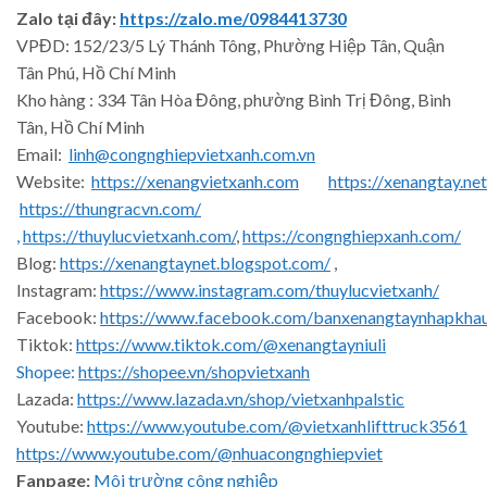
Zalo tại đây:
https://zalo.me/0984413730
VPĐD: 152/23/5 Lý Thánh Tông, Phường Hiệp Tân, Quận
Tân Phú, Hồ Chí Minh
Kho hàng : 334 Tân Hòa Đông, phường Bình Trị Đông, Bình
Tân, Hồ Chí Minh
Email:
linh@congnghiepvietxanh.com.vn
Website:
https://xenangvietxanh.com
https://xenangtay.net
https://thungracvn.com/
,
https://thuylucvietxanh.com/
,
https://congnghiepxanh.com/
Blog:
https://xenangtaynet.blogspot.com/
,
Instagram:
https://www.instagram.com/thuylucvietxanh/
Facebook:
https://www.facebook.com/banxenangtaynhapkha
Tiktok:
https://www.tiktok.com/@xenangtayniuli
Shopee:
https://shopee.vn/shopvietxanh
Lazada:
https://www.lazada.vn/shop/vietxanhpalstic
Youtube:
https://www.youtube.com/@vietxanhlifttruck3561
https://www.youtube.com/@nhuacongnghiepviet
Fanpage:
Môi trường công nghiệp