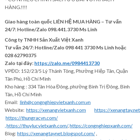
HÀNG.!!!!
Giao hàng toàn quốc LIÊN HỆ MUA HÀNG
– Tư vấn
24/7: Hotline/Zalo 098.441.3730 Ms Linh
Công ty TNHH Sản Xuất Việt Xanh
Tư vấn 24/7: Hotline
/Zalo
098 441 3730
Ms Linh
hoặc
028 62790375
Zalo tại đây:
https://zalo.me/0984413730
VPĐD: 152/23/5 Lý Thánh Tông, Phường Hiệp Tân, Quận
Tân Phú, Hồ Chí Minh
Kho hàng : 334 Tân Hòa Đông, phường Bình Trị Đông, Bình
Tân, Hồ Chí Minh
Email:
linh@congnghiepvietxanh.com.vn
Website:
https://xenangvietxanh.com
https://xenangtay.net
https://thungracvn.com/
,
https://thuylucvietxanh.com/
,
https://congnghiepxanh.com/
Blog:
https://xenangtaynet.blogspot.com/
,