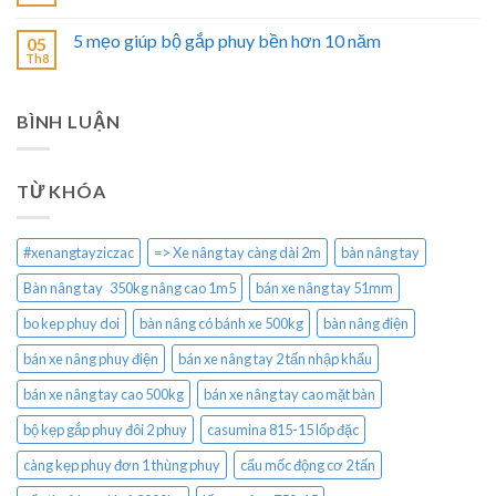
5 mẹo giúp bộ gắp phuy bền hơn 10 năm
05
Th8
BÌNH LUẬN
TỪ KHÓA
#xenangtayziczac
=> Xe nâng tay càng dài 2m
bàn nâng tay
Bàn nâng tay 350kg nâng cao 1m5
bán xe nâng tay 51mm
bo kep phuy doi
bàn nâng có bánh xe 500kg
bàn nâng điện
bán xe nâng phuy điện
bán xe nâng tay 2 tấn nhập khẩu
bán xe nâng tay cao 500kg
bán xe nâng tay cao mặt bàn
bộ kẹp gắp phuy đôi 2 phuy
casumina 815-15 lốp đặc
càng kẹp phuy đơn 1 thùng phuy
cẩu mốc động cơ 2 tấn