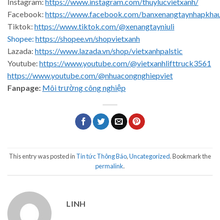
Instagram:
https://www.instagram.com/thuylucvietxanh/
Facebook:
https://www.facebook.com/banxenangtaynhapkha
Tiktok:
https://www.tiktok.com/@xenangtayniuli
Shopee:
https://shopee.vn/shopvietxanh
Lazada:
https://www.lazada.vn/shop/vietxanhpalstic
Youtube:
https://www.youtube.com/@vietxanhlifttruck3561
https://www.youtube.com/@nhuacongnghiepviet
Fanpage:
Môi trường công nghiệp
This entry was posted in
Tin tức Thông Báo
,
Uncategorized
. Bookmark the
permalink
.
LINH