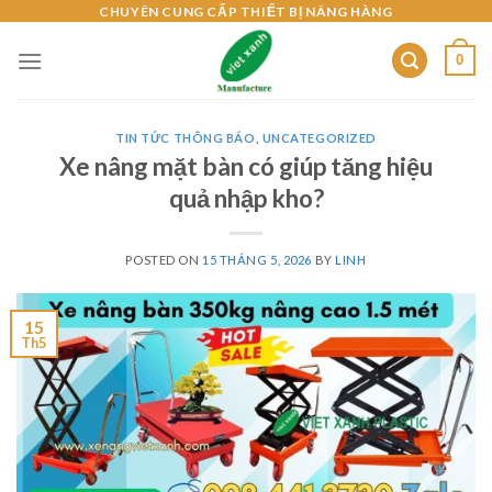
Skip
CHUYÊN CUNG CẤP THIẾT BỊ NÂNG HÀNG
to
0
content
TIN TỨC THÔNG BÁO
,
UNCATEGORIZED
Xe nâng mặt bàn có giúp tăng hiệu
quả nhập kho?
POSTED ON
15 THÁNG 5, 2026
BY
LINH
15
Th5