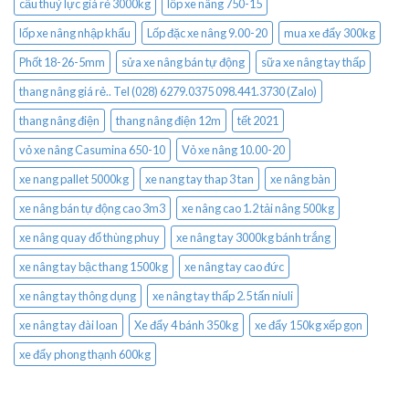
cẩu thuỷ lực giá rẻ 3000kg
lốp xe nâng 750-15
lốp xe nâng nhập khẩu
Lốp đặc xe nâng 9.00-20
mua xe đẩy 300kg
Phốt 18-26-5mm
sửa xe nâng bán tự động
sữa xe nâng tay thấp
thang nâng giá rẻ.. Tel (028) 6279.0375 098.441.3730 (Zalo)
thang nâng điện
thang nâng điện 12m
tết 2021
vỏ xe nâng Casumina 650-10
Vỏ xe nâng 10.00-20
xe nang pallet 5000kg
xe nang tay thap 3 tan
xe nâng bàn
xe nâng bán tự động cao 3m3
xe nâng cao 1.2 tải nâng 500kg
xe nâng quay đổ thùng phuy
xe nâng tay 3000kg bánh trắng
xe nâng tay bậc thang 1500kg
xe nâng tay cao đức
xe nâng tay thông dụng
xe nâng tay thấp 2.5 tấn niuli
xe nâng tay đài loan
Xe đẩy 4 bánh 350kg
xe đẩy 150kg xếp gọn
xe đẩy phong thạnh 600kg