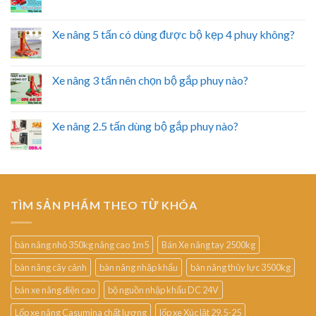
Xe nâng 5 tấn có dùng được bộ kẹp 4 phuy không?
Xe nâng 3 tấn nên chọn bộ gắp phuy nào?
Xe nâng 2.5 tấn dùng bộ gắp phuy nào?
TÌM SẢN PHẨM THEO TỪ KHÓA
bàn nâng nhỏ 350kg nâng cao 1m5
Bán Xe nâng tay 2500kg
bàn nâng cây cảnh
bàn nâng nhập khẩu
bàn nâng thủy lực 3500kg
bán xe nâng điện cao
bộ nguồn nhập khẩu DC 24V
Lốp xe nâng Casumina chất lượng
lốp xe Xúc lật 29.5-25