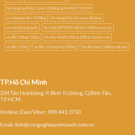
Xe nâng tay thấp 51mm 2000kg tại Hà Nội/TP.HCM
xe nâng tay đức 3500kg
Xe nâng thủy lực quay đổ phuy
xe nâng trung quốc
Xe nâng WP1000 mặt bàn chất lượng cao
xe đẩy 2 tầng 150kg
Xe đẩy 4 bánh 2 tầng 200kg chịu lực cao
xe đẩy 250kg
xe đẩy có lòng thép 300kg
Xe đẩy hàng 500kg mặt bàn
TP.Hồ Chí Minh
334 Tân Hoà Đông, P. Bình Trị Đông, Q.Bình Tân,
TP.HCM
Hotline/Zalo/Viber: 098.441.3730
Email: linh@congnghiepvietxanh.com.vn