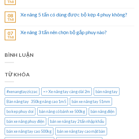
Th8
Xe nâng 5 tấn có dùng được bộ kẹp 4 phuy không?
08
Th8
Xe nâng 3 tấn nên chọn bộ gắp phuy nào?
07
Th8
BÌNH LUẬN
TỪ KHÓA
#xenangtayziczac
=> Xe nâng tay càng dài 2m
bàn nâng tay
Bàn nâng tay 350kg nâng cao 1m5
bán xe nâng tay 51mm
bo kep phuy doi
bàn nâng có bánh xe 500kg
bàn nâng điện
bán xe nâng phuy điện
bán xe nâng tay 2 tấn nhập khẩu
bán xe nâng tay cao 500kg
bán xe nâng tay cao mặt bàn