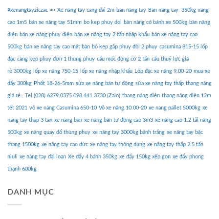
#xenangtayziczac
=> Xe nâng tay càng dài 2m
bàn nâng tay
Bàn nâng tay 350kg nâng
cao 1m5
bán xe nâng tay 51mm
bo kep phuy doi
bàn nâng có bánh xe 500kg
bàn nâng
điện
bán xe nâng phuy điện
bán xe nâng tay 2 tấn nhập khẩu
bán xe nâng tay cao
500kg
bán xe nâng tay cao mặt bàn
bộ kẹp gắp phuy đôi 2 phuy
casumina 815-15 lốp
đặc
càng kẹp phuy đơn 1 thùng phuy
cẩu mốc động cơ 2 tấn
cẩu thuỷ lực giá
rẻ 3000kg
lốp xe nâng 750-15
lốp xe nâng nhập khẩu
Lốp đặc xe nâng 9.00-20
mua xe
đẩy 300kg
Phốt 18-26-5mm
sửa xe nâng bán tự động
sữa xe nâng tay thấp
thang nâng
giá rẻ.. Tel (028) 6279.0375 098.441.3730 (Zalo)
thang nâng điện
thang nâng điện 12m
tết 2021
vỏ xe nâng Casumina 650-10
Vỏ xe nâng 10.00-20
xe nang pallet 5000kg
xe
nang tay thap 3 tan
xe nâng bàn
xe nâng bán tự động cao 3m3
xe nâng cao 1.2 tải nâng
500kg
xe nâng quay đổ thùng phuy
xe nâng tay 3000kg bánh trắng
xe nâng tay bậc
thang 1500kg
xe nâng tay cao đức
xe nâng tay thông dụng
xe nâng tay thấp 2.5 tấn
niuli
xe nâng tay đài loan
Xe đẩy 4 bánh 350kg
xe đẩy 150kg xếp gọn
xe đẩy phong
thạnh 600kg
DANH MỤC