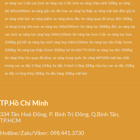
xe nâng cao 1 tấn cao 1m6
xe nâng cao 2 tấn 1m6
xe nâng chậu cảnh 500kg
xe nâng
dài 685x1600mm
xe nâng gắn cân đài loan
xe nâng hạ thấp
xe nâng mặt bàn điện giá rẻ
xe nâng nhật bản
xe nâng pallet
xe nâng phuy dầu
Xe nâng quay đổ phuy điện 500kg
sử dụng trong nhà máy
xe nâng tay 540x2000mm
Xe nâng tay 3000kg đức
xe nâng tay
cao 1m2
xe nâng tay càng hẹp 540x1150mm
Xe nâng tay inox 2 tấn
xe nâng tay inox
2500kg giá tốt
xe nâng tay niuli càng hẹp 540x1150mm
Xe nâng tay siêu thấp 51mm
2000kg
Xe nâng tay thấp 51mm 2000kg tại Hà Nội/TP.HCM
xe nâng tay đức 3500kg
Xe nâng thủy lực quay đổ phuy
xe nâng trung quốc
Xe nâng WP1000 mặt bàn chất
lượng cao
xe đẩy 2 tầng 150kg
Xe đẩy 4 bánh 2 tầng 200kg chịu lực cao
xe đẩy 250kg
xe đẩy có lòng thép 300kg
Xe đẩy hàng 500kg mặt bàn
TP.Hồ Chí Minh
334 Tân Hoà Đông, P. Bình Trị Đông, Q.Bình Tân,
TP.HCM
Hotline/Zalo/Viber: 098.441.3730