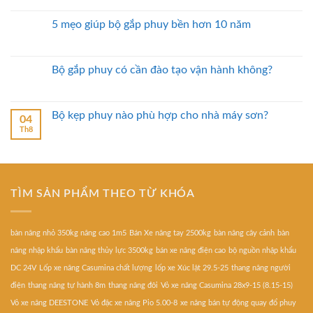
5 mẹo giúp bộ gắp phuy bền hơn 10 năm
Bộ gắp phuy có cần đào tạo vận hành không?
Bộ kẹp phuy nào phù hợp cho nhà máy sơn?
04
Th8
TÌM SẢN PHẨM THEO TỪ KHÓA
bàn nâng nhỏ 350kg nâng cao 1m5
Bán Xe nâng tay 2500kg
bàn nâng cây cảnh
bàn
nâng nhập khẩu
bàn nâng thủy lực 3500kg
bán xe nâng điện cao
bộ nguồn nhập khẩu
DC 24V
Lốp xe nâng Casumina chất lượng
lốp xe Xúc lật 29.5-25
thang nâng người
điện
thang nâng tự hành 8m
thang nâng đôi
Vỏ xe nâng Casumina 28x9-15 (8.15-15)
Vỏ xe nâng DEESTONE
Vỏ đặc xe nâng Pio 5.00-8
xe nâng bán tự động quay đổ phuy