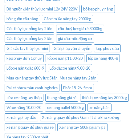
Bộ nguồn điện thủy lực mini 12v 24V 220V
bộ kẹp phuy nâng
bộ nguồn cẩu nâng
Cần tìm Xe nâng tay 2000kg
Cẩu thủy lực bằng tay 2 tấn
cẩu thuỷ lực giá rẻ 3000kg
Cẩu thủy lực bằng tay 2 tấn
giá cẩu mốc động cơ
Giá cẩu tay thủy lực mini
Giải pháp vận chuyển
kẹp phuy dầu
kẹp phuy đơn 1 phuy
lốp xe nâng 11.00-20
lốp xe nâng 400-8
Lốp xe nâng đặc 600-9
Lốp đặc xe nâng 9.00-20
Mua xe nâng tay thủy lực 5 tấn. Mua xe nâng tay 2 tấn
Pallet nhựa màu xanh logistics
Phốt 18-26-5mm
sữa xe nâng tay thấp
thang nâng giá rẻ
thiết bị xe nâng tay 3000kg
Vỏ xe nâng 10.00-20
xe nang pallet 5000kg
xe nâng bàn
xe nâng phuy dầu
Xe nâng quay đổ phuy Gamlift cho kho xưởng
xe nâng quay đổ phuy giá rẻ
Xe nâng tay 500kg giảm giá
Xe nâng tay 2500kg nhật