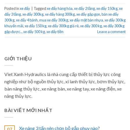
Posted in
xe đẩy
|
Tagged
xe đẩy hàng hóa
,
xe đẩy 2 tầng
,
xe đẩy 150kg
,
xe
đẩy 3 tầng
,
xe đẩy 300kg
,
xe đẩy hàng 300kg
,
xe đẩy gập gọn
,
bán xe đẩy
300kg
,
xe đẩy 4 bánh
,
mua xe đẩy 300kg
,
xe đẩy mặt bàn nhựa
,
xe đẩy 300kg
khuyến mãi
,
xe đẩy 150 kg
,
xe đẩy 300kg giá rẻ
,
xe đẩy 300 kg
,
xe đẩy 300kg
gập được..
,
xe đẩy 500 kg
,
xe đẩy tiền
Leave a comment
GIỚI THIỆU
Viet Xanh Hydraulics là nhà cung cấp thiết bị thủy lực công
nghiệp như bộ nguồn thủy lực, xi lanh thủy lực, bơm thủy lực,
bàn nâng thủy lực, xe nâng bàn, xe nâng tay, xe nâng điện, xe
nâng thủy lực.
BÀI VIẾT MỚI NHẤT
Xe nâng 3 tấn nên chọn bộ gắp phuy nào?
07