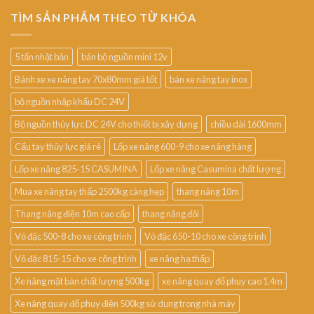
TÌM SẢN PHẨM THEO TỪ KHÓA
5 tấn nhật bản
bán bộ nguồn mini 12v
Bánh xe xe nâng tay 70x80mm giá tốt
bán xe nâng tay inox
bộ nguồn nhập khẩu DC 24V
Bộ nguồn thủy lực DC 24V cho thiết bị xây dựng
chiều dài 1600mm
Cẩu tay thủy lực giá rẻ
Lốp xe nâng 600-9 cho xe nâng hàng
Lốp xe nâng 825-15 CASUMINA
Lốp xe nâng Casumina chất lượng
Mua xe nâng tay thấp 2500kg càng hẹp
thang nâng 10m
Thang nâng điện 10m cao cấp
thang nâng đôi
Vỏ đặc 500-8 cho xe công trình
Vỏ đặc 650-10 cho xe công trình
Vỏ đặc 815-15 cho xe công trình
xe nâng hạ thấp
Xe nâng mặt bàn chất lượng 500kg
xe nâng quay đổ phuy cao 1.4m
Xe nâng quay đổ phuy điện 500kg sử dụng trong nhà máy