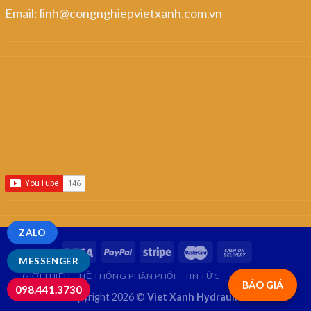
Email: linh@congnghiepvietxanh.com.vn
ZALO
MESSENGER
GIỚI THIỆU
HỆ THỐNG PHÂN PHỐI
TIN TỨC
LIÊN HỆ
FAQ
BÁO GIÁ
098.441.3730
Copyright 2026 ©
Viet Xanh Hydraulics