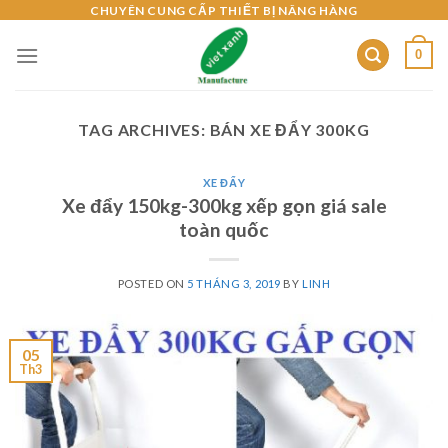
Skip
CHUYÊN CUNG CẤP THIẾT BỊ NÂNG HÀNG
to
0
content
TAG ARCHIVES:
BÁN XE ĐẨY 300KG
XE ĐẨY
Xe đẩy 150kg-300kg xếp gọn giá sale
toàn quốc
POSTED ON
5 THÁNG 3, 2019
BY
LINH
05
Th3