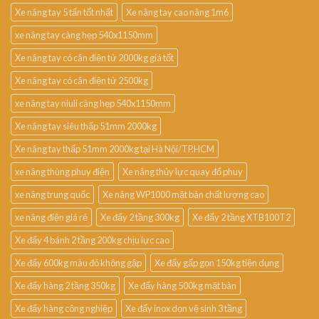
Xe nâng tay 5 tấn tốt nhất
Xe nâng tay cao nâng 1m6
xe nâng tay càng hẹp 540x1150mm
Xe nâng tay có cân điện tử 2000kg giá tốt
Xe nâng tay có cân điện tử 2500kg
xe nâng tay niuli càng hẹp 540x1150mm
Xe nâng tay siêu thấp 51mm 2000kg
Xe nâng tay thấp 51mm 2000kg tại Hà Nội/TP.HCM
xe nâng thùng phuy điện
Xe nâng thủy lực quay đổ phuy
xe nâng trung quốc
Xe nâng WP1000 mặt bàn chất lượng cao
xe nâng điện giá rẻ
Xe đẩy 2 tầng 300kg
Xe đẩy 2 tầng XTB100T2
Xe đẩy 4 bánh 2 tầng 200kg chịu lực cao
Xe đẩy 600kg màu đỏ không gập
Xe đẩy gấp gọn 150kg tiện dụng
Xe đẩy hàng 2 tầng 350kg
Xe đẩy hàng 500kg mặt bàn
Xe đẩy hàng công nghiệp
Xe đẩy inox dọn vệ sinh 3 tầng