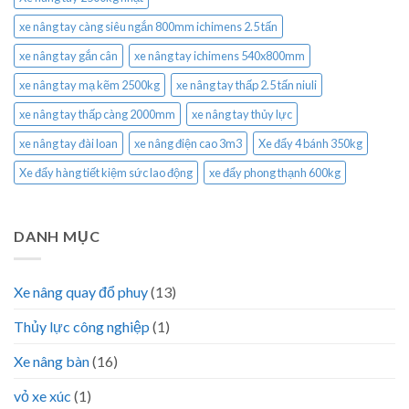
xe nâng tay càng siêu ngắn 800mm ichimens 2.5 tấn
xe nâng tay gắn cân
xe nâng tay ichimens 540x800mm
xe nâng tay mạ kẽm 2500kg
xe nâng tay thấp 2.5 tấn niuli
xe nâng tay thấp càng 2000mm
xe nâng tay thủy lực
xe nâng tay đài loan
xe nâng điện cao 3m3
Xe đẩy 4 bánh 350kg
Xe đẩy hàng tiết kiệm sức lao động
xe đẩy phong thạnh 600kg
DANH MỤC
Xe nâng quay đổ phuy
(13)
Thủy lực công nghiệp
(1)
Xe nâng bàn
(16)
vỏ xe xúc
(1)