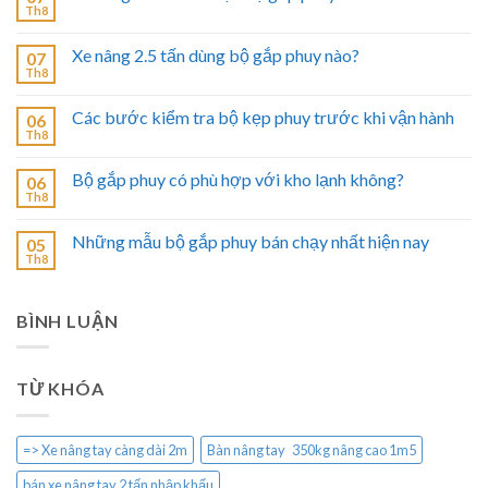
Th8
Xe nâng 2.5 tấn dùng bộ gắp phuy nào?
07
Th8
Các bước kiểm tra bộ kẹp phuy trước khi vận hành
06
Th8
Bộ gắp phuy có phù hợp với kho lạnh không?
06
Th8
Những mẫu bộ gắp phuy bán chạy nhất hiện nay
05
Th8
BÌNH LUẬN
TỪ KHÓA
=> Xe nâng tay càng dài 2m
Bàn nâng tay 350kg nâng cao 1m5
bán xe nâng tay 2 tấn nhập khẩu