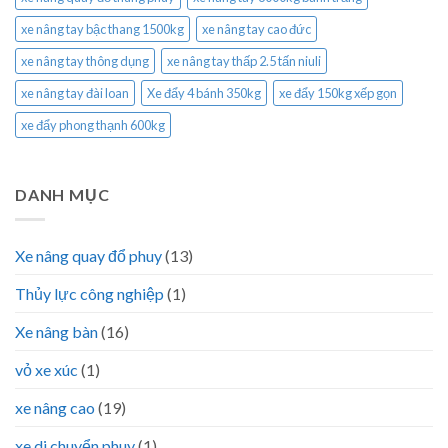
xe nâng tay bậc thang 1500kg
xe nâng tay cao đức
xe nâng tay thông dụng
xe nâng tay thấp 2.5 tấn niuli
xe nâng tay đài loan
Xe đẩy 4 bánh 350kg
xe đẩy 150kg xếp gọn
xe đẩy phong thạnh 600kg
DANH MỤC
Xe nâng quay đổ phuy
(13)
Thủy lực công nghiệp
(1)
Xe nâng bàn
(16)
vỏ xe xúc
(1)
xe nâng cao
(19)
xe di chuyển phuy
(1)