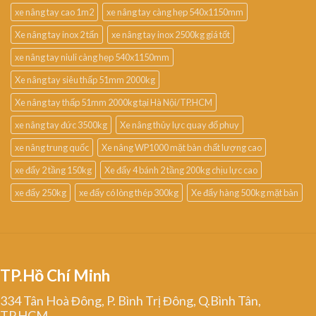
xe nâng tay cao 1m2
xe nâng tay càng hẹp 540x1150mm
Xe nâng tay inox 2 tấn
xe nâng tay inox 2500kg giá tốt
xe nâng tay niuli càng hẹp 540x1150mm
Xe nâng tay siêu thấp 51mm 2000kg
Xe nâng tay thấp 51mm 2000kg tại Hà Nội/TP.HCM
xe nâng tay đức 3500kg
Xe nâng thủy lực quay đổ phuy
xe nâng trung quốc
Xe nâng WP1000 mặt bàn chất lượng cao
xe đẩy 2 tầng 150kg
Xe đẩy 4 bánh 2 tầng 200kg chịu lực cao
xe đẩy 250kg
xe đẩy có lòng thép 300kg
Xe đẩy hàng 500kg mặt bàn
TP.Hồ Chí Minh
334 Tân Hoà Đông, P. Bình Trị Đông, Q.Bình Tân,
TP.HCM