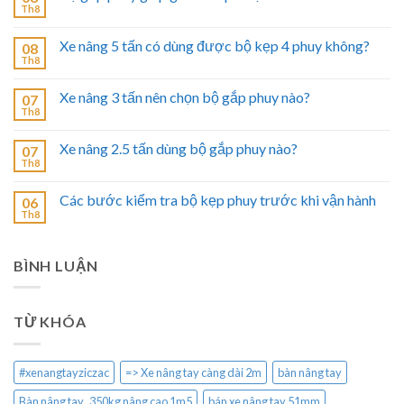
Th8
Xe nâng 5 tấn có dùng được bộ kẹp 4 phuy không?
08
Th8
Xe nâng 3 tấn nên chọn bộ gắp phuy nào?
07
Th8
Xe nâng 2.5 tấn dùng bộ gắp phuy nào?
07
Th8
Các bước kiểm tra bộ kẹp phuy trước khi vận hành
06
Th8
BÌNH LUẬN
TỪ KHÓA
#xenangtayziczac
=> Xe nâng tay càng dài 2m
bàn nâng tay
Bàn nâng tay 350kg nâng cao 1m5
bán xe nâng tay 51mm