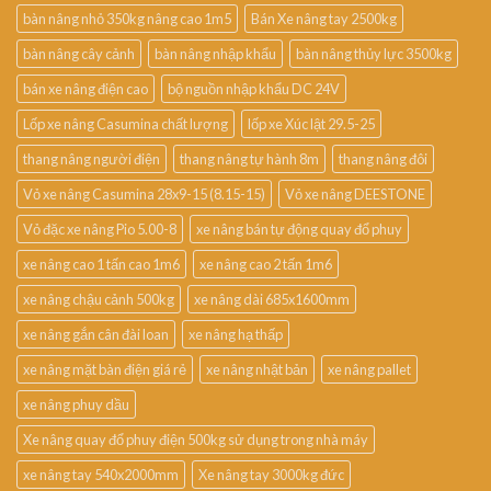
bàn nâng nhỏ 350kg nâng cao 1m5
Bán Xe nâng tay 2500kg
bàn nâng cây cảnh
bàn nâng nhập khẩu
bàn nâng thủy lực 3500kg
bán xe nâng điện cao
bộ nguồn nhập khẩu DC 24V
Lốp xe nâng Casumina chất lượng
lốp xe Xúc lật 29.5-25
thang nâng người điện
thang nâng tự hành 8m
thang nâng đôi
Vỏ xe nâng Casumina 28x9-15 (8.15-15)
Vỏ xe nâng DEESTONE
Vỏ đặc xe nâng Pio 5.00-8
xe nâng bán tự động quay đổ phuy
xe nâng cao 1 tấn cao 1m6
xe nâng cao 2 tấn 1m6
xe nâng chậu cảnh 500kg
xe nâng dài 685x1600mm
xe nâng gắn cân đài loan
xe nâng hạ thấp
xe nâng mặt bàn điện giá rẻ
xe nâng nhật bản
xe nâng pallet
xe nâng phuy dầu
Xe nâng quay đổ phuy điện 500kg sử dụng trong nhà máy
xe nâng tay 540x2000mm
Xe nâng tay 3000kg đức