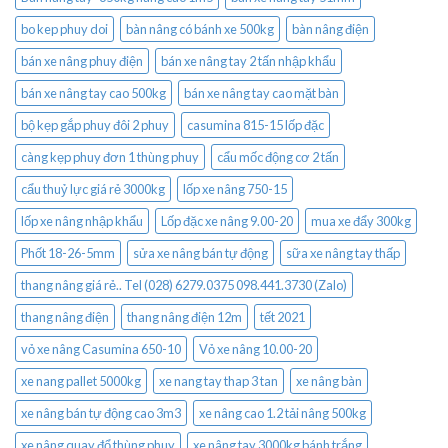
bo kep phuy doi
bàn nâng có bánh xe 500kg
bàn nâng điện
bán xe nâng phuy điện
bán xe nâng tay 2 tấn nhập khẩu
bán xe nâng tay cao 500kg
bán xe nâng tay cao mặt bàn
bộ kẹp gắp phuy đôi 2 phuy
casumina 815-15 lốp đặc
càng kẹp phuy đơn 1 thùng phuy
cẩu mốc động cơ 2 tấn
cẩu thuỷ lực giá rẻ 3000kg
lốp xe nâng 750-15
lốp xe nâng nhập khẩu
Lốp đặc xe nâng 9.00-20
mua xe đẩy 300kg
Phốt 18-26-5mm
sửa xe nâng bán tự động
sữa xe nâng tay thấp
thang nâng giá rẻ.. Tel (028) 6279.0375 098.441.3730 (Zalo)
thang nâng điện
thang nâng điện 12m
tết 2021
vỏ xe nâng Casumina 650-10
Vỏ xe nâng 10.00-20
xe nang pallet 5000kg
xe nang tay thap 3 tan
xe nâng bàn
xe nâng bán tự động cao 3m3
xe nâng cao 1.2 tải nâng 500kg
xe nâng quay đổ thùng phuy
xe nâng tay 3000kg bánh trắng