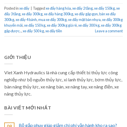
Posted in
xe đẩy
|
Tagged
xe đẩy hàng hóa
,
xe đẩy 2 tầng
,
xe đẩy 150kg
,
xe
đẩy 3 tầng
,
xe đẩy 300kg
,
xe đẩy hàng 300kg
,
xe đẩy gập gọn
,
bán xe đẩy
300kg
,
xe đẩy 4 bánh
,
mua xe đẩy 300kg
,
xe đẩy mặt bàn nhựa
,
xe đẩy 300kg
khuyến mãi
,
xe đẩy 150 kg
,
xe đẩy 300kg giá rẻ
,
xe đẩy 300 kg
,
xe đẩy 300kg
gập được..
,
xe đẩy 500 kg
,
xe đẩy tiền
Leave a comment
GIỚI THIỆU
Viet Xanh Hydraulics là nhà cung cấp thiết bị thủy lực công
nghiệp như bộ nguồn thủy lực, xi lanh thủy lực, bơm thủy lực,
bàn nâng thủy lực, xe nâng bàn, xe nâng tay, xe nâng điện, xe
nâng thủy lực.
BÀI VIẾT MỚI NHẤT
Bộ gắp phuy giúp giảm chi phí vận hành kho ra sao?
08