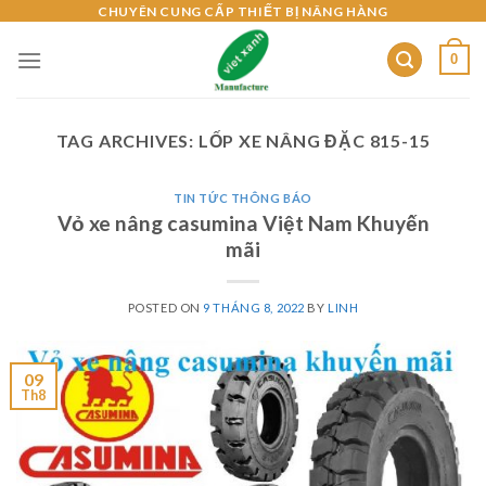
Skip
CHUYÊN CUNG CẤP THIẾT BỊ NÂNG HÀNG
to
0
content
TAG ARCHIVES:
LỐP XE NÂNG ĐẶC 815-15
TIN TỨC THÔNG BÁO
Vỏ xe nâng casumina Việt Nam Khuyến
mãi
POSTED ON
9 THÁNG 8, 2022
BY
LINH
09
Th8