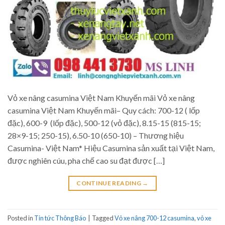
Vỏ xe nâng casumina Việt Nam Khuyến mãi Vỏ xe nâng
casumina Việt Nam Khuyến mãi– Quy cách: 700-12 ( lốp
đặc), 600-9 (lốp đặc), 500-12 (vỏ đặc), 8.15-15 (815-15;
28×9-15; 250-15), 6.50-10 (650-10) – Thương hiệu
Casumina- Việt Nam* Hiệu Casumina sản xuất tại Việt Nam,
được nghiên cúu, pha chế cao su đạt được […]
CONTINUE READING
→
Posted in
Tin tức Thông Báo
|
Tagged
Vỏ xe nâng 700-12 casumina
,
vỏ xe