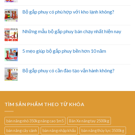
Bộ gắp phuy có phù hợp với kho lạnh không?
Những mẫu bộ gắp phuy bán chạy nhất hiện nay
5 mẹo giúp bộ gắp phuy bền hơn 10 năm
Bộ gắp phuy có cần đào tạo vận hành không?
TÌM SẢN PHẨM THEO TỪ KHÓA
bàn nâng nhỏ 350kg nâng cao 1m5
Bán Xe nâng tay 2500kg
bàn nâng cây cảnh
bàn nâng nhập khẩu
bàn nâng thủy lực 3500kg