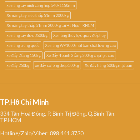
xe nâng tay niuli càng hẹp 540x1150mm
Xe nâng tay siêu thấp 51mm 2000kg
Xe nâng tay thấp 51mm 2000kg tại Hà Nội/TP.HCM
xe nâng tay đức 3500kg
Xe nâng thủy lực quay đổ phuy
xe nâng trung quốc
Xe nâng WP1000 mặt bàn chất lượng cao
xe đẩy 2 tầng 150kg
Xe đẩy 4 bánh 2 tầng 200kg chịu lực cao
xe đẩy 250kg
xe đẩy có lòng thép 300kg
Xe đẩy hàng 500kg mặt bàn
TP.Hồ Chí Minh
334 Tân Hoà Đông, P. Bình Trị Đông, Q.Bình Tân,
TP.HCM
Hotline/Zalo/Viber: 098.441.3730