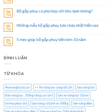
Th8
Bộ gắp phuy có phù hợp với kho lạnh không?
06
Th8
Những mẫu bộ gắp phuy bán chạy nhất hiện nay
05
Th8
5 mẹo giúp bộ gắp phuy bền hơn 10 năm
05
Th8
BÌNH LUẬN
TỪ KHÓA
#xenangtayziczac
=> Xe nâng tay càng dài 2m
bàn nâng tay
Bàn nâng tay 350kg nâng cao 1m5
bán xe nâng tay 51mm
bo kep phuy doi
bàn nâng có bánh xe 500kg
bàn nâng điện
bán xe nâng phuy điện
bán xe nâng tay 2 tấn nhập khẩu