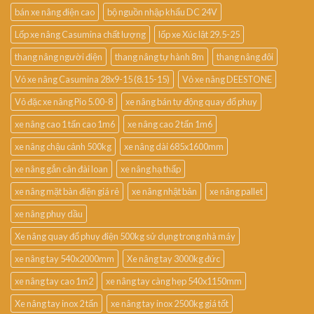
bán xe nâng điện cao
bộ nguồn nhập khẩu DC 24V
Lốp xe nâng Casumina chất lượng
lốp xe Xúc lật 29.5-25
thang nâng người điện
thang nâng tự hành 8m
thang nâng đôi
Vỏ xe nâng Casumina 28x9-15 (8.15-15)
Vỏ xe nâng DEESTONE
Vỏ đặc xe nâng Pio 5.00-8
xe nâng bán tự động quay đổ phuy
xe nâng cao 1 tấn cao 1m6
xe nâng cao 2 tấn 1m6
xe nâng chậu cảnh 500kg
xe nâng dài 685x1600mm
xe nâng gắn cân đài loan
xe nâng hạ thấp
xe nâng mặt bàn điện giá rẻ
xe nâng nhật bản
xe nâng pallet
xe nâng phuy dầu
Xe nâng quay đổ phuy điện 500kg sử dụng trong nhà máy
xe nâng tay 540x2000mm
Xe nâng tay 3000kg đức
xe nâng tay cao 1m2
xe nâng tay càng hẹp 540x1150mm
Xe nâng tay inox 2 tấn
xe nâng tay inox 2500kg giá tốt