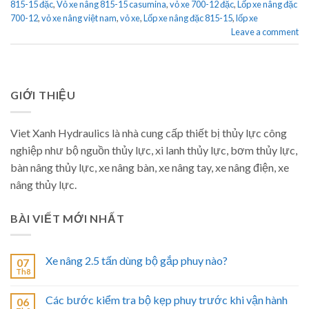
815-15 đặc
,
Vỏ xe nâng 815-15 casumina
,
vỏ xe 700-12 đặc
,
Lốp xe nâng đặc
700-12
,
vỏ xe nâng việt nam
,
vỏ xe
,
Lốp xe nâng đặc 815-15
,
lốp xe
Leave a comment
GIỚI THIỆU
Viet Xanh Hydraulics là nhà cung cấp thiết bị thủy lực công
nghiệp như bộ nguồn thủy lực, xi lanh thủy lực, bơm thủy lực,
bàn nâng thủy lực, xe nâng bàn, xe nâng tay, xe nâng điện, xe
nâng thủy lực.
BÀI VIẾT MỚI NHẤT
Xe nâng 2.5 tấn dùng bộ gắp phuy nào?
07
Th8
Các bước kiểm tra bộ kẹp phuy trước khi vận hành
06