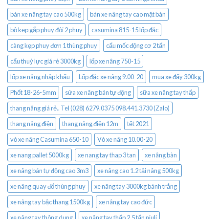
bán xe nâng tay cao 500kg
bán xe nâng tay cao mặt bàn
bộ kẹp gắp phuy đôi 2 phuy
casumina 815-15 lốp đặc
càng kẹp phuy đơn 1 thùng phuy
cẩu mốc động cơ 2 tấn
cẩu thuỷ lực giá rẻ 3000kg
lốp xe nâng 750-15
lốp xe nâng nhập khẩu
Lốp đặc xe nâng 9.00-20
mua xe đẩy 300kg
Phốt 18-26-5mm
sửa xe nâng bán tự động
sữa xe nâng tay thấp
thang nâng giá rẻ.. Tel (028) 6279.0375 098.441.3730 (Zalo)
thang nâng điện
thang nâng điện 12m
tết 2021
vỏ xe nâng Casumina 650-10
Vỏ xe nâng 10.00-20
xe nang pallet 5000kg
xe nang tay thap 3 tan
xe nâng bàn
xe nâng bán tự động cao 3m3
xe nâng cao 1.2 tải nâng 500kg
xe nâng quay đổ thùng phuy
xe nâng tay 3000kg bánh trắng
xe nâng tay bậc thang 1500kg
xe nâng tay cao đức
xe nâng tay thông dụng
xe nâng tay thấp 2.5 tấn niuli