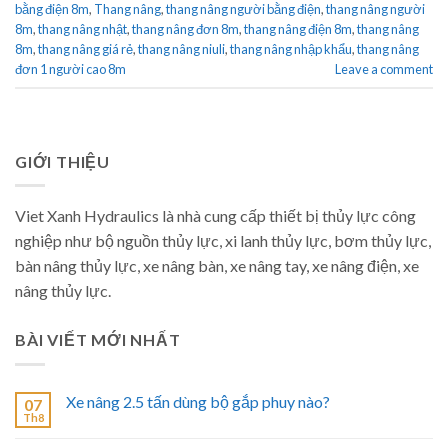
bằng điện 8m
,
Thang nâng
,
thang nâng người bằng điện
,
thang nâng người
8m
,
thang nâng nhật
,
thang nâng đơn 8m
,
thang nâng điện 8m
,
thang nâng
8m
,
thang nâng giá rẻ
,
thang nâng niuli
,
thang nâng nhập khẩu
,
thang nâng
đơn 1 người cao 8m
Leave a comment
GIỚI THIỆU
Viet Xanh Hydraulics là nhà cung cấp thiết bị thủy lực công
nghiệp như bộ nguồn thủy lực, xi lanh thủy lực, bơm thủy lực,
bàn nâng thủy lực, xe nâng bàn, xe nâng tay, xe nâng điện, xe
nâng thủy lực.
BÀI VIẾT MỚI NHẤT
Xe nâng 2.5 tấn dùng bộ gắp phuy nào?
07
Th8