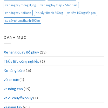
xe nâng tay thông dụng
xe nâng tay thấp 2.5 tấn niuli
xe nâng tay đài loan
Xe đẩy 4 bánh 350kg
xe đẩy 150kg xếp gọn
xe đẩy phong thạnh 600kg
DANH MỤC
Xe nâng quay đổ phuy
(13)
Thủy lực công nghiệp
(1)
Xe nâng bàn
(16)
vỏ xe xúc
(1)
xe nâng cao
(19)
xe di chuyển phuy
(1)
xe nâng tay
(65)