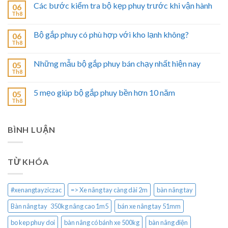
Các bước kiểm tra bộ kẹp phuy trước khi vận hành
06
Th8
Bộ gắp phuy có phù hợp với kho lạnh không?
06
Th8
Những mẫu bộ gắp phuy bán chạy nhất hiện nay
05
Th8
5 mẹo giúp bộ gắp phuy bền hơn 10 năm
05
Th8
BÌNH LUẬN
TỪ KHÓA
#xenangtayziczac
=> Xe nâng tay càng dài 2m
bàn nâng tay
Bàn nâng tay 350kg nâng cao 1m5
bán xe nâng tay 51mm
bo kep phuy doi
bàn nâng có bánh xe 500kg
bàn nâng điện