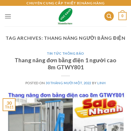
Skip
CHUYÊN CUNG CẤP THIẾT BỊ NÂNG HÀNG
to
0
content
TAG ARCHIVES:
THANG NÂNG NGƯỜI BẰNG ĐIỆN
TIN TỨC THÔNG BÁO
Thang nâng đơn bằng điện 1 người cao
8m GTWY801
POSTED ON
30 THÁNG MƯỜI MỘT, 2022
BY
LINH
30
Th11