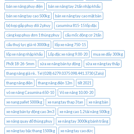
bán xe nâng phuy điện
bán xe nâng tay 2 tấn nhập khẩu
bán xe nâng tay cao 500kg
bán xe nâng tay cao mặt bàn
bộ kẹp gắp phuy đôi 2 phuy
casumina 815-15 lốp đặc
càng kẹp phuy đơn 1 thùng phuy
cẩu mốc động cơ 2 tấn
cẩu thuỷ lực giá rẻ 3000kg
lốp xe nâng 750-15
lốp xe nâng nhập khẩu
Lốp đặc xe nâng 9.00-20
mua xe đẩy 300kg
Phốt 18-26-5mm
sửa xe nâng bán tự động
sữa xe nâng tay thấp
thang nâng giá rẻ.. Tel (028) 6279.0375 098.441.3730 (Zalo)
thang nâng điện
thang nâng điện 12m
tết 2021
vỏ xe nâng Casumina 650-10
Vỏ xe nâng 10.00-20
xe nang pallet 5000kg
xe nang tay thap 3 tan
xe nâng bàn
xe nâng bán tự động cao 3m3
xe nâng cao 1.2 tải nâng 500kg
xe nâng quay đổ thùng phuy
xe nâng tay 3000kg bánh trắng
xe nâng tay bậc thang 1500kg
xe nâng tay cao đức