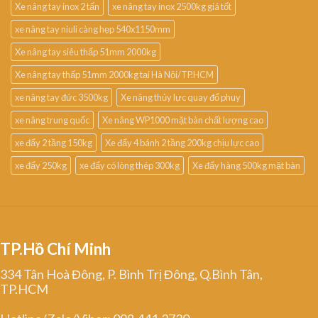
Xe nâng tay inox 2 tấn
xe nâng tay inox 2500kg giá tốt
xe nâng tay niuli càng hẹp 540x1150mm
Xe nâng tay siêu thấp 51mm 2000kg
Xe nâng tay thấp 51mm 2000kg tại Hà Nội/TP.HCM
xe nâng tay đức 3500kg
Xe nâng thủy lực quay đổ phuy
xe nâng trung quốc
Xe nâng WP1000 mặt bàn chất lượng cao
xe đẩy 2 tầng 150kg
Xe đẩy 4 bánh 2 tầng 200kg chịu lực cao
xe đẩy 250kg
xe đẩy có lòng thép 300kg
Xe đẩy hàng 500kg mặt bàn
TP.Hồ Chí Minh
334 Tân Hoà Đông, P. Bình Trị Đông, Q.Bình Tân,
TP.HCM