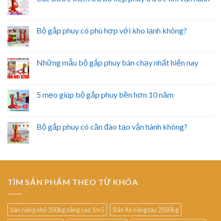
Bộ gắp phuy có phù hợp với kho lạnh không?
Những mẫu bộ gắp phuy bán chạy nhất hiện nay
5 mẹo giúp bộ gắp phuy bền hơn 10 năm
Bộ gắp phuy có cần đào tạo vận hành không?
TÌM SẢN PHẨM THEO TỪ KHÓA
bàn nâng nhỏ 350kg nâng cao 1m5
Bán Xe nâng tay 2500kg