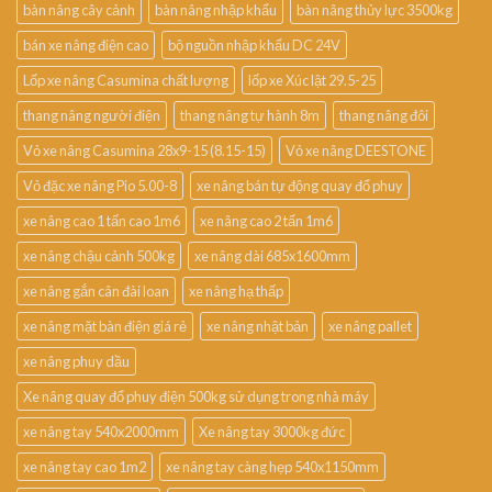
bàn nâng cây cảnh
bàn nâng nhập khẩu
bàn nâng thủy lực 3500kg
bán xe nâng điện cao
bộ nguồn nhập khẩu DC 24V
Lốp xe nâng Casumina chất lượng
lốp xe Xúc lật 29.5-25
thang nâng người điện
thang nâng tự hành 8m
thang nâng đôi
Vỏ xe nâng Casumina 28x9-15 (8.15-15)
Vỏ xe nâng DEESTONE
Vỏ đặc xe nâng Pio 5.00-8
xe nâng bán tự động quay đổ phuy
xe nâng cao 1 tấn cao 1m6
xe nâng cao 2 tấn 1m6
xe nâng chậu cảnh 500kg
xe nâng dài 685x1600mm
xe nâng gắn cân đài loan
xe nâng hạ thấp
xe nâng mặt bàn điện giá rẻ
xe nâng nhật bản
xe nâng pallet
xe nâng phuy dầu
Xe nâng quay đổ phuy điện 500kg sử dụng trong nhà máy
xe nâng tay 540x2000mm
Xe nâng tay 3000kg đức
xe nâng tay cao 1m2
xe nâng tay càng hẹp 540x1150mm