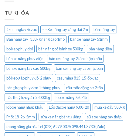
TỪ KHÓA
#xenangtayziczac
=> Xe nâng tay càng dài 2m
bàn nâng tay
Bàn nâng tay 350kg nâng cao 1m5
bán xe nâng tay 51mm
bo kep phuy doi
bàn nâng có bánh xe 500kg
bàn nâng điện
bán xe nâng phuy điện
bán xe nâng tay 2 tấn nhập khẩu
bán xe nâng tay cao 500kg
bán xe nâng tay cao mặt bàn
bộ kẹp gắp phuy đôi 2 phuy
casumina 815-15 lốp đặc
càng kẹp phuy đơn 1 thùng phuy
cẩu mốc động cơ 2 tấn
cẩu thuỷ lực giá rẻ 3000kg
lốp xe nâng 750-15
lốp xe nâng nhập khẩu
Lốp đặc xe nâng 9.00-20
mua xe đẩy 300kg
Phốt 18-26-5mm
sửa xe nâng bán tự động
sữa xe nâng tay thấp
thang nâng giá rẻ.. Tel (028) 6279.0375 098.441.3730 (Zalo)