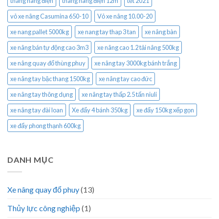
thang nâng điện
thang nâng điện 12m
tết 2021
vỏ xe nâng Casumina 650-10
Vỏ xe nâng 10.00-20
xe nang pallet 5000kg
xe nang tay thap 3 tan
xe nâng bàn
xe nâng bán tự động cao 3m3
xe nâng cao 1.2 tải nâng 500kg
xe nâng quay đổ thùng phuy
xe nâng tay 3000kg bánh trắng
xe nâng tay bậc thang 1500kg
xe nâng tay cao đức
xe nâng tay thông dụng
xe nâng tay thấp 2.5 tấn niuli
xe nâng tay đài loan
Xe đẩy 4 bánh 350kg
xe đẩy 150kg xếp gọn
xe đẩy phong thạnh 600kg
DANH MỤC
Xe nâng quay đổ phuy
(13)
Thủy lực công nghiệp
(1)