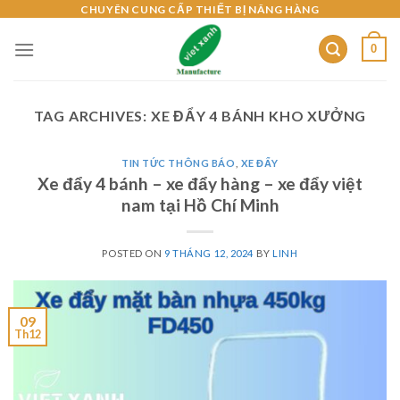
Skip
CHUYÊN CUNG CẤP THIẾT BỊ NÂNG HÀNG
to
0
content
TAG ARCHIVES:
XE ĐẨY 4 BÁNH KHO XƯỞNG
TIN TỨC THÔNG BÁO
,
XE ĐẨY
Xe đẩy 4 bánh – xe đẩy hàng – xe đẩy việt
nam tại Hồ Chí Minh
POSTED ON
9 THÁNG 12, 2024
BY
LINH
09
Th12