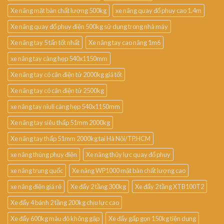
Xe nâng mặt bàn chất lượng 500kg
xe nâng quay đổ phuy cao 1.4m
Xe nâng quay đổ phuy điện 500kg sử dụng trong nhà máy
Xe nâng tay 5 tấn tốt nhất
Xe nâng tay cao nâng 1m6
xe nâng tay càng hẹp 540x1150mm
Xe nâng tay có cân điện tử 2000kg giá tốt
Xe nâng tay có cân điện tử 2500kg
xe nâng tay niuli càng hẹp 540x1150mm
Xe nâng tay siêu thấp 51mm 2000kg
Xe nâng tay thấp 51mm 2000kg tại Hà Nội/TP.HCM
xe nâng thùng phuy điện
Xe nâng thủy lực quay đổ phuy
xe nâng trung quốc
Xe nâng WP1000 mặt bàn chất lượng cao
xe nâng điện giá rẻ
Xe đẩy 2 tầng 300kg
Xe đẩy 2 tầng XTB100T2
Xe đẩy 4 bánh 2 tầng 200kg chịu lực cao
Xe đẩy 600kg màu đỏ không gập
Xe đẩy gấp gọn 150kg tiện dụng