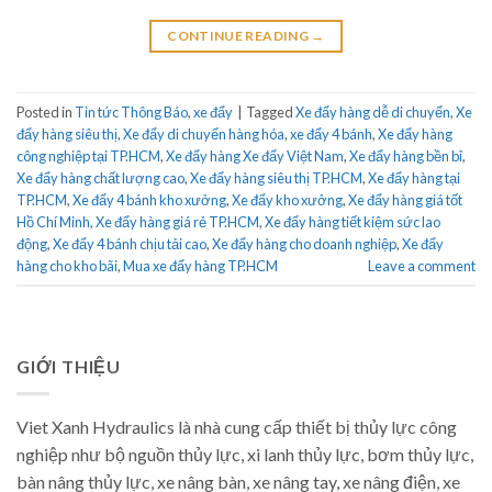
CONTINUE READING
→
Posted in
Tin tức Thông Báo
,
xe đẩy
|
Tagged
Xe đẩy hàng dễ di chuyển
,
Xe
đẩy hàng siêu thị
,
Xe đẩy di chuyển hàng hóa
,
xe đẩy 4 bánh
,
Xe đẩy hàng
công nghiệp tại TP.HCM
,
Xe đẩy hàng Xe đẩy Việt Nam
,
Xe đẩy hàng bền bỉ
,
Xe đẩy hàng chất lượng cao
,
Xe đẩy hàng siêu thị TP.HCM
,
Xe đẩy hàng tại
TP.HCM
,
Xe đẩy 4 bánh kho xưởng
,
Xe đẩy kho xưởng
,
Xe đẩy hàng giá tốt
Hồ Chí Minh
,
Xe đẩy hàng giá rẻ TP.HCM
,
Xe đẩy hàng tiết kiệm sức lao
động
,
Xe đẩy 4 bánh chịu tải cao
,
Xe đẩy hàng cho doanh nghiệp
,
Xe đẩy
hàng cho kho bãi
,
Mua xe đẩy hàng TP.HCM
Leave a comment
GIỚI THIỆU
Viet Xanh Hydraulics là nhà cung cấp thiết bị thủy lực công
nghiệp như bộ nguồn thủy lực, xi lanh thủy lực, bơm thủy lực,
bàn nâng thủy lực, xe nâng bàn, xe nâng tay, xe nâng điện, xe