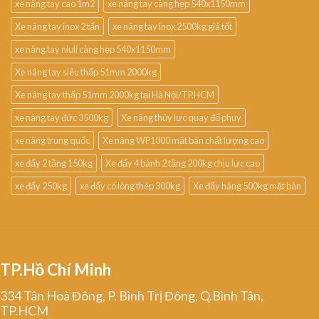
xe nâng tay cao 1m2
xe nâng tay càng hẹp 540x1150mm
Xe nâng tay inox 2 tấn
xe nâng tay inox 2500kg giá tốt
xe nâng tay niuli càng hẹp 540x1150mm
Xe nâng tay siêu thấp 51mm 2000kg
Xe nâng tay thấp 51mm 2000kg tại Hà Nội/TP.HCM
xe nâng tay đức 3500kg
Xe nâng thủy lực quay đổ phuy
xe nâng trung quốc
Xe nâng WP1000 mặt bàn chất lượng cao
xe đẩy 2 tầng 150kg
Xe đẩy 4 bánh 2 tầng 200kg chịu lực cao
xe đẩy 250kg
xe đẩy có lòng thép 300kg
Xe đẩy hàng 500kg mặt bàn
TP.Hồ Chí Minh
334 Tân Hoà Đông, P. Bình Trị Đông, Q.Bình Tân,
TP.HCM