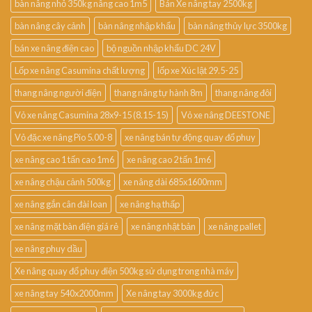
bàn nâng nhỏ 350kg nâng cao 1m5
Bán Xe nâng tay 2500kg
bàn nâng cây cảnh
bàn nâng nhập khẩu
bàn nâng thủy lực 3500kg
bán xe nâng điện cao
bộ nguồn nhập khẩu DC 24V
Lốp xe nâng Casumina chất lượng
lốp xe Xúc lật 29.5-25
thang nâng người điện
thang nâng tự hành 8m
thang nâng đôi
Vỏ xe nâng Casumina 28x9-15 (8.15-15)
Vỏ xe nâng DEESTONE
Vỏ đặc xe nâng Pio 5.00-8
xe nâng bán tự động quay đổ phuy
xe nâng cao 1 tấn cao 1m6
xe nâng cao 2 tấn 1m6
xe nâng chậu cảnh 500kg
xe nâng dài 685x1600mm
xe nâng gắn cân đài loan
xe nâng hạ thấp
xe nâng mặt bàn điện giá rẻ
xe nâng nhật bản
xe nâng pallet
xe nâng phuy dầu
Xe nâng quay đổ phuy điện 500kg sử dụng trong nhà máy
xe nâng tay 540x2000mm
Xe nâng tay 3000kg đức