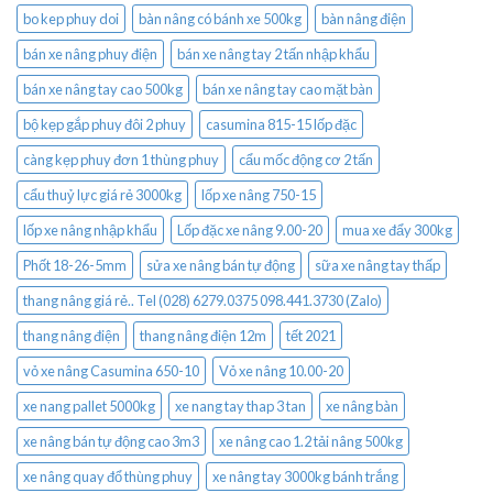
bo kep phuy doi
bàn nâng có bánh xe 500kg
bàn nâng điện
bán xe nâng phuy điện
bán xe nâng tay 2 tấn nhập khẩu
bán xe nâng tay cao 500kg
bán xe nâng tay cao mặt bàn
bộ kẹp gắp phuy đôi 2 phuy
casumina 815-15 lốp đặc
càng kẹp phuy đơn 1 thùng phuy
cẩu mốc động cơ 2 tấn
cẩu thuỷ lực giá rẻ 3000kg
lốp xe nâng 750-15
lốp xe nâng nhập khẩu
Lốp đặc xe nâng 9.00-20
mua xe đẩy 300kg
Phốt 18-26-5mm
sửa xe nâng bán tự động
sữa xe nâng tay thấp
thang nâng giá rẻ.. Tel (028) 6279.0375 098.441.3730 (Zalo)
thang nâng điện
thang nâng điện 12m
tết 2021
vỏ xe nâng Casumina 650-10
Vỏ xe nâng 10.00-20
xe nang pallet 5000kg
xe nang tay thap 3 tan
xe nâng bàn
xe nâng bán tự động cao 3m3
xe nâng cao 1.2 tải nâng 500kg
xe nâng quay đổ thùng phuy
xe nâng tay 3000kg bánh trắng