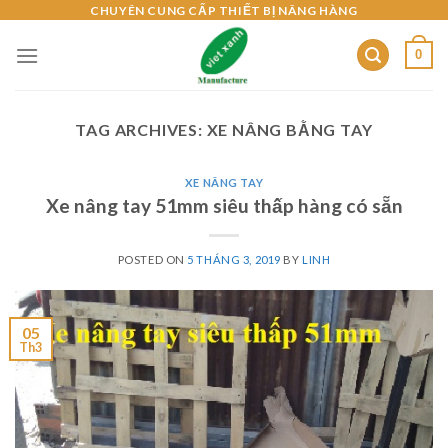
Skip
CHUYÊN CUNG CẤP THIẾT BỊ NÂNG HÀNG
to
0
content
TAG ARCHIVES:
XE NÂNG BẰNG TAY
XE NÂNG TAY
Xe nâng tay 51mm siêu thấp hàng có sẵn
POSTED ON
5 THÁNG 3, 2019
BY
LINH
05
Th3