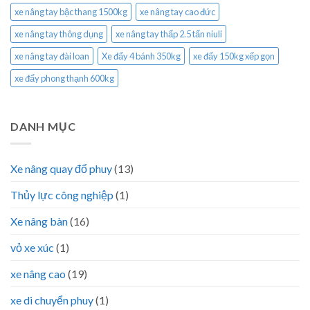
xe nâng tay bậc thang 1500kg
xe nâng tay cao đức
xe nâng tay thông dụng
xe nâng tay thấp 2.5 tấn niuli
xe nâng tay đài loan
Xe đẩy 4 bánh 350kg
xe đẩy 150kg xếp gọn
xe đẩy phong thạnh 600kg
DANH MỤC
Xe nâng quay đổ phuy
(13)
Thủy lực công nghiệp
(1)
Xe nâng bàn
(16)
vỏ xe xúc
(1)
xe nâng cao
(19)
xe di chuyển phuy
(1)