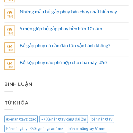
Những mẫu bộ gắp phuy bán chạy nhất hiện nay
05
Th8
5 mẹo giúp bộ gắp phuy bền hơn 10 năm
05
Th8
Bộ gắp phuy có cần đào tạo vận hành không?
04
Th8
Bộ kẹp phuy nào phù hợp cho nhà máy sơn?
04
Th8
BÌNH LUẬN
TỪ KHÓA
#xenangtayziczac
=> Xe nâng tay càng dài 2m
bàn nâng tay
Bàn nâng tay 350kg nâng cao 1m5
bán xe nâng tay 51mm