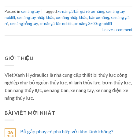
Posted in
xe nâng tay
|
Tagged
xe nâng 3 tấn giá rẻ
,
xe nâng
,
xe nâng tay
noblift
,
xe nâng tay nhập khẩu
,
xe nâng nhập khẩu
,
bán xe nâng
,
xe nâng giá
rẻ
,
xe nâng bằng tay
,
xe nâng 2 tấn noblift
,
xe nâng 3500kg noblift
Leave a comment
GIỚI THIỆU
Viet Xanh Hydraulics là nhà cung cấp thiết bị thủy lực công
nghiệp như bộ nguồn thủy lực, xi lanh thủy lực, bơm thủy lực,
bàn nâng thủy lực, xe nâng bàn, xe nâng tay, xe nâng điện, xe
nâng thủy lực.
BÀI VIẾT MỚI NHẤT
Bộ gắp phuy có phù hợp với kho lạnh không?
06
Th8