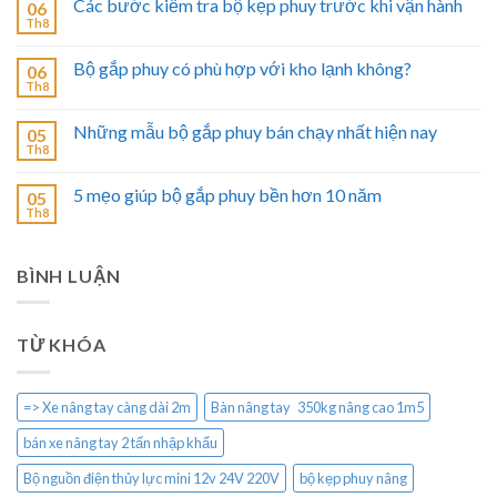
Các bước kiểm tra bộ kẹp phuy trước khi vận hành
06
Th8
Bộ gắp phuy có phù hợp với kho lạnh không?
06
Th8
Những mẫu bộ gắp phuy bán chạy nhất hiện nay
05
Th8
5 mẹo giúp bộ gắp phuy bền hơn 10 năm
05
Th8
BÌNH LUẬN
TỪ KHÓA
=> Xe nâng tay càng dài 2m
Bàn nâng tay 350kg nâng cao 1m5
bán xe nâng tay 2 tấn nhập khẩu
Bộ nguồn điện thủy lực mini 12v 24V 220V
bộ kẹp phuy nâng