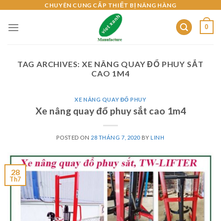
Skip
CHUYÊN CUNG CẤP THIẾT BỊ NÂNG HÀNG
to
0
content
TAG ARCHIVES:
XE NÂNG QUAY ĐỔ PHUY SẮT
CAO 1M4
XE NÂNG QUAY ĐỔ PHUY
Xe nâng quay đổ phuy sắt cao 1m4
POSTED ON
28 THÁNG 7, 2020
BY
LINH
28
Th7