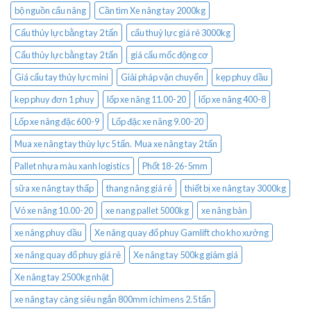
bộ nguồn cẩu nâng
Cần tìm Xe nâng tay 2000kg
Cẩu thủy lực bằng tay 2 tấn
cẩu thuỷ lực giá rẻ 3000kg
Cẩu thủy lực bằng tay 2 tấn
giá cẩu mốc động cơ
Giá cẩu tay thủy lực mini
Giải pháp vận chuyển
kẹp phuy dầu
kẹp phuy đơn 1 phuy
lốp xe nâng 11.00-20
lốp xe nâng 400-8
Lốp xe nâng đặc 600-9
Lốp đặc xe nâng 9.00-20
Mua xe nâng tay thủy lực 5 tấn. Mua xe nâng tay 2 tấn
Pallet nhựa màu xanh logistics
Phốt 18-26-5mm
sữa xe nâng tay thấp
thang nâng giá rẻ
thiết bị xe nâng tay 3000kg
Vỏ xe nâng 10.00-20
xe nang pallet 5000kg
xe nâng bàn
xe nâng phuy dầu
Xe nâng quay đổ phuy Gamlift cho kho xưởng
xe nâng quay đổ phuy giá rẻ
Xe nâng tay 500kg giảm giá
Xe nâng tay 2500kg nhật
xe nâng tay càng siêu ngắn 800mm ichimens 2.5 tấn