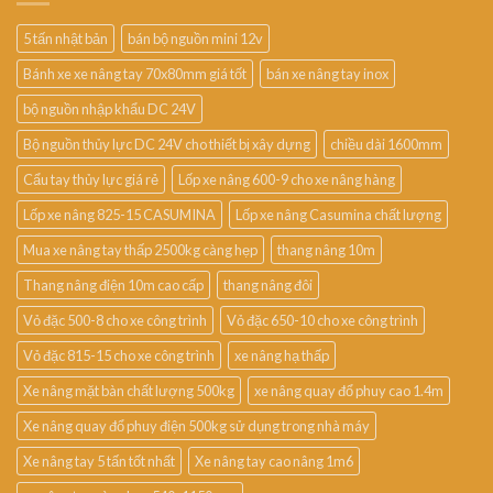
5 tấn nhật bản
bán bộ nguồn mini 12v
Bánh xe xe nâng tay 70x80mm giá tốt
bán xe nâng tay inox
bộ nguồn nhập khẩu DC 24V
Bộ nguồn thủy lực DC 24V cho thiết bị xây dựng
chiều dài 1600mm
Cẩu tay thủy lực giá rẻ
Lốp xe nâng 600-9 cho xe nâng hàng
Lốp xe nâng 825-15 CASUMINA
Lốp xe nâng Casumina chất lượng
Mua xe nâng tay thấp 2500kg càng hẹp
thang nâng 10m
Thang nâng điện 10m cao cấp
thang nâng đôi
Vỏ đặc 500-8 cho xe công trình
Vỏ đặc 650-10 cho xe công trình
Vỏ đặc 815-15 cho xe công trình
xe nâng hạ thấp
Xe nâng mặt bàn chất lượng 500kg
xe nâng quay đổ phuy cao 1.4m
Xe nâng quay đổ phuy điện 500kg sử dụng trong nhà máy
Xe nâng tay 5 tấn tốt nhất
Xe nâng tay cao nâng 1m6