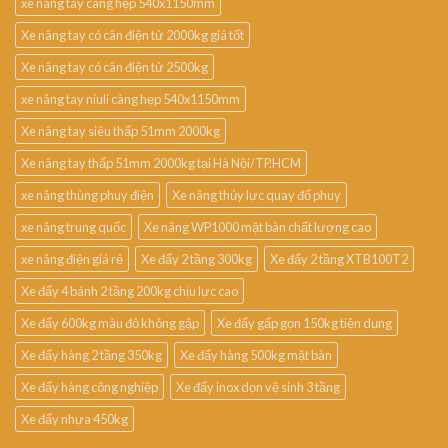
xe nâng tay càng hẹp 540x1150mm
Xe nâng tay có cân điện tử 2000kg giá tốt
Xe nâng tay có cân điện tử 2500kg
xe nâng tay niuli càng hẹp 540x1150mm
Xe nâng tay siêu thấp 51mm 2000kg
Xe nâng tay thấp 51mm 2000kg tại Hà Nội/TP.HCM
xe nâng thùng phuy điện
Xe nâng thủy lực quay đổ phuy
xe nâng trung quốc
Xe nâng WP1000 mặt bàn chất lượng cao
xe nâng điện giá rẻ
Xe đẩy 2 tầng 300kg
Xe đẩy 2 tầng XTB100T2
Xe đẩy 4 bánh 2 tầng 200kg chịu lực cao
Xe đẩy 600kg màu đỏ không gập
Xe đẩy gấp gọn 150kg tiện dụng
Xe đẩy hàng 2 tầng 350kg
Xe đẩy hàng 500kg mặt bàn
Xe đẩy hàng công nghiệp
Xe đẩy inox dọn vệ sinh 3 tầng
Xe đẩy nhựa 450kg