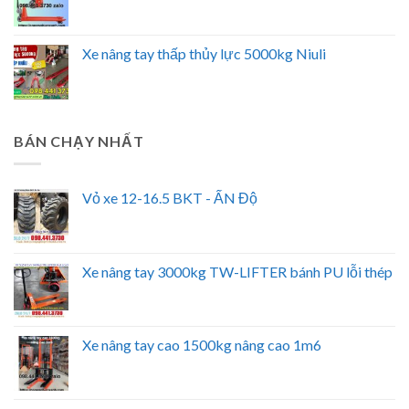
Xe nâng tay thấp thủy lực 5000kg Niuli
BÁN CHẠY NHẤT
Vỏ xe 12-16.5 BKT - ẤN Độ
Xe nâng tay 3000kg TW-LIFTER bánh PU lỗi thép
Xe nâng tay cao 1500kg nâng cao 1m6