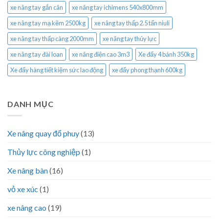
xe nâng tay gắn cân
xe nâng tay ichimens 540x800mm
xe nâng tay mạ kẽm 2500kg
xe nâng tay thấp 2.5 tấn niuli
xe nâng tay thấp càng 2000mm
xe nâng tay thủy lực
xe nâng tay đài loan
xe nâng điện cao 3m3
Xe đẩy 4 bánh 350kg
Xe đẩy hàng tiết kiệm sức lao động
xe đẩy phong thạnh 600kg
DANH MỤC
Xe nâng quay đổ phuy
(13)
Thủy lực công nghiệp
(1)
Xe nâng bàn
(16)
vỏ xe xúc
(1)
xe nâng cao
(19)