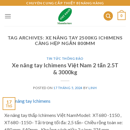
Skip
CHUYÊN CUNG CẤP THIẾT BỊ NÂNG HÀNG
to
0
content
TAG ARCHIVES:
XE NÂNG TAY 2500KG ICHIMENS
CÀNG HẸP NGẮN 800MM
TIN TỨC THÔNG BÁO
Xe nâng tay Ichimens Việt Nam 2 tấn 2.5T
& 3000kg
POSTED ON
17 THÁNG 5, 2024
BY
LINH
17
Th5
Xe nâng tay thấp Ichimens Việt NamModel: XT680 -1150 ,
XT680 -1150– Tải trọng tối đa: 2,5 tấn– Chiều rộng toàn xe:
680 mm, 540mm– Khoảng cách giữa 2 càng: 374 mm,