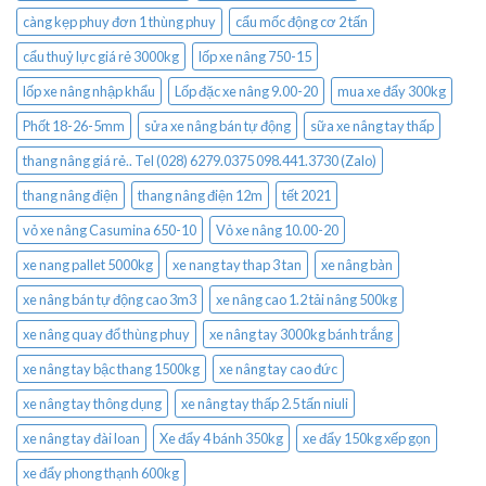
càng kẹp phuy đơn 1 thùng phuy
cẩu mốc động cơ 2 tấn
cẩu thuỷ lực giá rẻ 3000kg
lốp xe nâng 750-15
lốp xe nâng nhập khẩu
Lốp đặc xe nâng 9.00-20
mua xe đẩy 300kg
Phốt 18-26-5mm
sửa xe nâng bán tự động
sữa xe nâng tay thấp
thang nâng giá rẻ.. Tel (028) 6279.0375 098.441.3730 (Zalo)
thang nâng điện
thang nâng điện 12m
tết 2021
vỏ xe nâng Casumina 650-10
Vỏ xe nâng 10.00-20
xe nang pallet 5000kg
xe nang tay thap 3 tan
xe nâng bàn
xe nâng bán tự động cao 3m3
xe nâng cao 1.2 tải nâng 500kg
xe nâng quay đổ thùng phuy
xe nâng tay 3000kg bánh trắng
xe nâng tay bậc thang 1500kg
xe nâng tay cao đức
xe nâng tay thông dụng
xe nâng tay thấp 2.5 tấn niuli
xe nâng tay đài loan
Xe đẩy 4 bánh 350kg
xe đẩy 150kg xếp gọn
xe đẩy phong thạnh 600kg