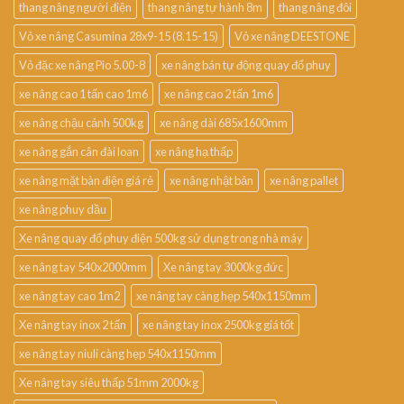
thang nâng người điện
thang nâng tự hành 8m
thang nâng đôi
Vỏ xe nâng Casumina 28x9-15 (8.15-15)
Vỏ xe nâng DEESTONE
Vỏ đặc xe nâng Pio 5.00-8
xe nâng bán tự động quay đổ phuy
xe nâng cao 1 tấn cao 1m6
xe nâng cao 2 tấn 1m6
xe nâng chậu cảnh 500kg
xe nâng dài 685x1600mm
xe nâng gắn cân đài loan
xe nâng hạ thấp
xe nâng mặt bàn điện giá rẻ
xe nâng nhật bản
xe nâng pallet
xe nâng phuy dầu
Xe nâng quay đổ phuy điện 500kg sử dụng trong nhà máy
xe nâng tay 540x2000mm
Xe nâng tay 3000kg đức
xe nâng tay cao 1m2
xe nâng tay càng hẹp 540x1150mm
Xe nâng tay inox 2 tấn
xe nâng tay inox 2500kg giá tốt
xe nâng tay niuli càng hẹp 540x1150mm
Xe nâng tay siêu thấp 51mm 2000kg