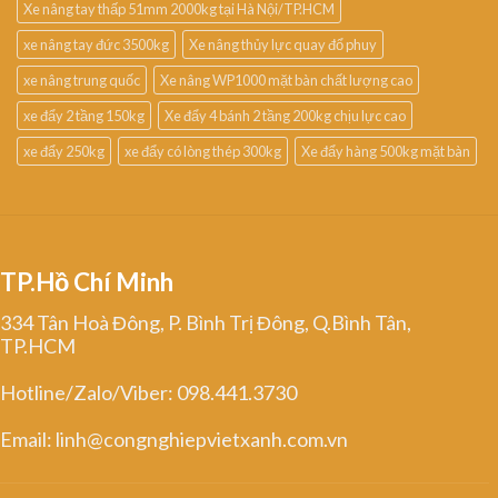
Xe nâng tay thấp 51mm 2000kg tại Hà Nội/TP.HCM
xe nâng tay đức 3500kg
Xe nâng thủy lực quay đổ phuy
xe nâng trung quốc
Xe nâng WP1000 mặt bàn chất lượng cao
xe đẩy 2 tầng 150kg
Xe đẩy 4 bánh 2 tầng 200kg chịu lực cao
xe đẩy 250kg
xe đẩy có lòng thép 300kg
Xe đẩy hàng 500kg mặt bàn
TP.Hồ Chí Minh
334 Tân Hoà Đông, P. Bình Trị Đông, Q.Bình Tân,
TP.HCM
Hotline/Zalo/Viber: 098.441.3730
Email: linh@congnghiepvietxanh.com.vn