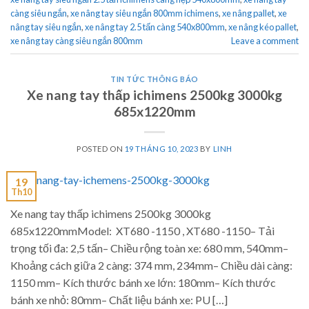
càng siêu ngắn
,
xe nâng tay siêu ngắn 800mm ichimens
,
xe nâng pallet
,
xe
nâng tay siêu ngắn
,
xe nâng tay 2.5 tấn càng 540x800mm
,
xe nâng kéo pallet
,
xe nâng tay càng siêu ngắn 800mm
Leave a comment
TIN TỨC THÔNG BÁO
Xe nang tay thấp ichimens 2500kg 3000kg
685x1220mm
POSTED ON
19 THÁNG 10, 2023
BY
LINH
19
Th10
Xe nang tay thấp ichimens 2500kg 3000kg
685x1220mmModel: XT680 -1150 , XT680 -1150– Tải
trọng tối đa: 2,5 tấn– Chiều rộng toàn xe: 680 mm, 540mm–
Khoảng cách giữa 2 càng: 374 mm, 234mm– Chiều dài càng:
1150 mm– Kích thước bánh xe lớn: 180mm– Kích thước
bánh xe nhỏ: 80mm– Chất liệu bánh xe: PU […]