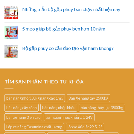
Những mẫu bộ gắp phuy bán chạy nhất hiện nay
5 mẹo giúp bộ gắp phuy bền hơn 10 năm
Bộ gắp phuy có cần đào tạo vận hành không?
TÌM SẢN PHẨM THEO TỪ KHÓA
bàn nâng nhỏ 350kg nâng cao 1m5
Bán Xe nâng tay 2500kg
bàn nâng cây cảnh
bàn nâng nhập khẩu
bàn nâng thủy lực 3500kg
bán xe nâng điện cao
bộ nguồn nhập khẩu DC 24V
Lốp xe nâng Casumina chất lượng
lốp xe Xúc lật 29.5-25