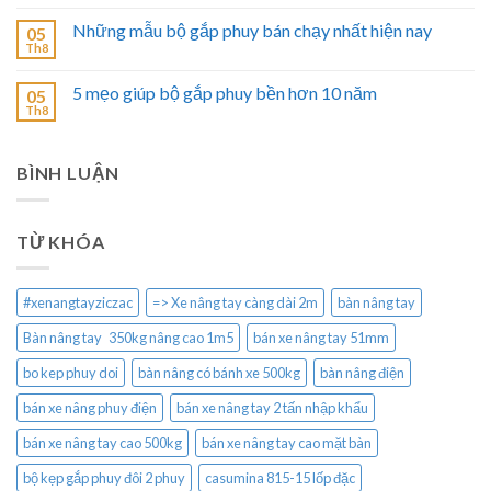
Những mẫu bộ gắp phuy bán chạy nhất hiện nay
05
Th8
5 mẹo giúp bộ gắp phuy bền hơn 10 năm
05
Th8
BÌNH LUẬN
TỪ KHÓA
#xenangtayziczac
=> Xe nâng tay càng dài 2m
bàn nâng tay
Bàn nâng tay 350kg nâng cao 1m5
bán xe nâng tay 51mm
bo kep phuy doi
bàn nâng có bánh xe 500kg
bàn nâng điện
bán xe nâng phuy điện
bán xe nâng tay 2 tấn nhập khẩu
bán xe nâng tay cao 500kg
bán xe nâng tay cao mặt bàn
bộ kẹp gắp phuy đôi 2 phuy
casumina 815-15 lốp đặc