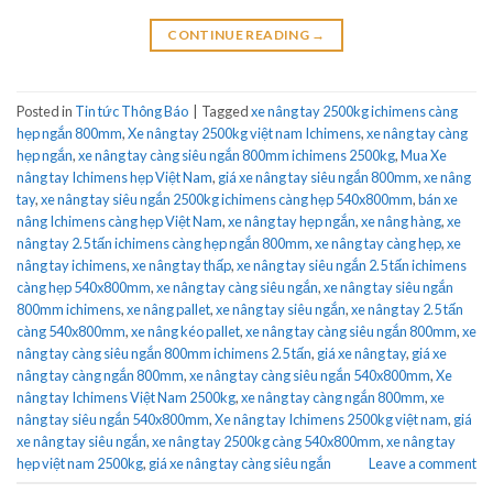
CONTINUE READING
→
Posted in
Tin tức Thông Báo
|
Tagged
xe nâng tay 2500kg ichimens càng
hẹp ngắn 800mm
,
Xe nâng tay 2500kg việt nam Ichimens
,
xe nâng tay càng
hẹp ngắn
,
xe nâng tay càng siêu ngắn 800mm ichimens 2500kg
,
Mua Xe
nâng tay Ichimens hẹp Việt Nam
,
giá xe nâng tay siêu ngắn 800mm
,
xe nâng
tay
,
xe nâng tay siêu ngắn 2500kg ichimens càng hẹp 540x800mm
,
bán xe
nâng Ichimens càng hẹp Việt Nam
,
xe nâng tay hẹp ngắn
,
xe nâng hàng
,
xe
nâng tay 2.5 tấn ichimens càng hẹp ngắn 800mm
,
xe nâng tay càng hẹp
,
xe
nâng tay ichimens
,
xe nâng tay thấp
,
xe nâng tay siêu ngắn 2.5 tấn ichimens
càng hẹp 540x800mm
,
xe nâng tay càng siêu ngắn
,
xe nâng tay siêu ngắn
800mm ichimens
,
xe nâng pallet
,
xe nâng tay siêu ngắn
,
xe nâng tay 2.5 tấn
càng 540x800mm
,
xe nâng kéo pallet
,
xe nâng tay càng siêu ngắn 800mm
,
xe
nâng tay càng siêu ngắn 800mm ichimens 2.5 tấn
,
giá xe nâng tay
,
giá xe
nâng tay càng ngắn 800mm
,
xe nâng tay càng siêu ngắn 540x800mm
,
Xe
nâng tay Ichimens Việt Nam 2500kg
,
xe nâng tay càng ngắn 800mm
,
xe
nâng tay siêu ngắn 540x800mm
,
Xe nâng tay Ichimens 2500kg việt nam
,
giá
xe nâng tay siêu ngắn
,
xe nâng tay 2500kg càng 540x800mm
,
xe nâng tay
hẹp việt nam 2500kg
,
giá xe nâng tay càng siêu ngắn
Leave a comment