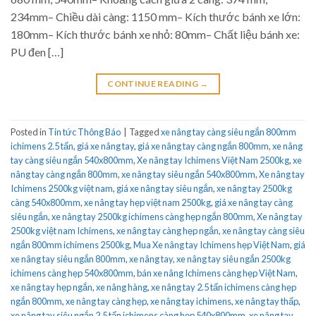
234mm– Chiều dài càng: 1150 mm– Kích thước bánh xe lớn:
180mm– Kích thước bánh xe nhỏ: 80mm– Chất liệu bánh xe:
PU đen […]
CONTINUE READING
→
Posted in
Tin tức Thông Báo
|
Tagged
xe nâng tay càng siêu ngắn 800mm
ichimens 2.5 tấn
,
giá xe nâng tay
,
giá xe nâng tay càng ngắn 800mm
,
xe nâng
tay càng siêu ngắn 540x800mm
,
Xe nâng tay Ichimens Việt Nam 2500kg
,
xe
nâng tay càng ngắn 800mm
,
xe nâng tay siêu ngắn 540x800mm
,
Xe nâng tay
Ichimens 2500kg việt nam
,
giá xe nâng tay siêu ngắn
,
xe nâng tay 2500kg
càng 540x800mm
,
xe nâng tay hẹp việt nam 2500kg
,
giá xe nâng tay càng
siêu ngắn
,
xe nâng tay 2500kg ichimens càng hẹp ngắn 800mm
,
Xe nâng tay
2500kg việt nam Ichimens
,
xe nâng tay càng hẹp ngắn
,
xe nâng tay càng siêu
ngắn 800mm ichimens 2500kg
,
Mua Xe nâng tay Ichimens hẹp Việt Nam
,
giá
xe nâng tay siêu ngắn 800mm
,
xe nâng tay
,
xe nâng tay siêu ngắn 2500kg
ichimens càng hẹp 540x800mm
,
bán xe nâng Ichimens càng hẹp Việt Nam
,
xe nâng tay hẹp ngắn
,
xe nâng hàng
,
xe nâng tay 2.5 tấn ichimens càng hẹp
ngắn 800mm
,
xe nâng tay càng hẹp
,
xe nâng tay ichimens
,
xe nâng tay thấp
,
xe nâng tay siêu ngắn 2.5 tấn ichimens càng hẹp 540x800mm
,
xe nâng tay