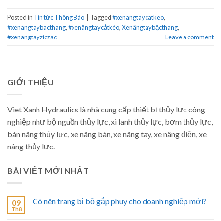
Posted in
Tin tức Thông Báo
|
Tagged
#xenangtaycatkeo
,
#xenangtaybacthang
,
#xenângtaycắtkéo
,
Xenângtaybặcthang
,
#xenangtayziczac
Leave a comment
GIỚI THIỆU
Viet Xanh Hydraulics là nhà cung cấp thiết bị thủy lực công
nghiệp như bộ nguồn thủy lực, xi lanh thủy lực, bơm thủy lực,
bàn nâng thủy lực, xe nâng bàn, xe nâng tay, xe nâng điện, xe
nâng thủy lực.
BÀI VIẾT MỚI NHẤT
Có nên trang bị bộ gắp phuy cho doanh nghiệp mới?
09
Th8