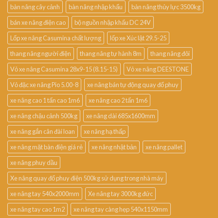
bàn nâng cây cảnh
bàn nâng nhập khẩu
bàn nâng thủy lực 3500kg
bán xe nâng điện cao
bộ nguồn nhập khẩu DC 24V
Lốp xe nâng Casumina chất lượng
lốp xe Xúc lật 29.5-25
thang nâng người điện
thang nâng tự hành 8m
thang nâng đôi
Vỏ xe nâng Casumina 28x9-15 (8.15-15)
Vỏ xe nâng DEESTONE
Vỏ đặc xe nâng Pio 5.00-8
xe nâng bán tự động quay đổ phuy
xe nâng cao 1 tấn cao 1m6
xe nâng cao 2 tấn 1m6
xe nâng chậu cảnh 500kg
xe nâng dài 685x1600mm
xe nâng gắn cân đài loan
xe nâng hạ thấp
xe nâng mặt bàn điện giá rẻ
xe nâng nhật bản
xe nâng pallet
xe nâng phuy dầu
Xe nâng quay đổ phuy điện 500kg sử dụng trong nhà máy
xe nâng tay 540x2000mm
Xe nâng tay 3000kg đức
xe nâng tay cao 1m2
xe nâng tay càng hẹp 540x1150mm