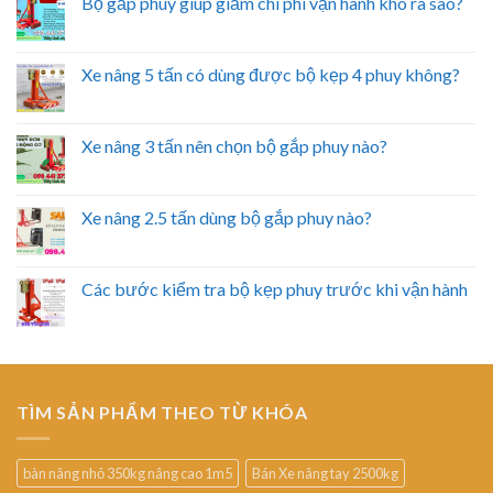
Bộ gắp phuy giúp giảm chi phí vận hành kho ra sao?
Xe nâng 5 tấn có dùng được bộ kẹp 4 phuy không?
Xe nâng 3 tấn nên chọn bộ gắp phuy nào?
Xe nâng 2.5 tấn dùng bộ gắp phuy nào?
Các bước kiểm tra bộ kẹp phuy trước khi vận hành
TÌM SẢN PHẨM THEO TỪ KHÓA
bàn nâng nhỏ 350kg nâng cao 1m5
Bán Xe nâng tay 2500kg