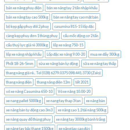
bán xe nâng phuy điện
bán xe nâng tay 2 tấn nhập khẩu
bán xe nâng tay cao 500kg
bán xe nâng tay cao mặt bàn
bộ kẹp gắp phuy đôi 2 phuy
casumina 815-15 lốp đặc
càng kẹp phuy đơn 1 thùng phuy
cẩu mốc động cơ 2 tấn
cẩu thuỷ lực giá rẻ 3000kg
lốp xe nâng 750-15
lốp xe nâng nhập khẩu
Lốp đặc xe nâng 9.00-20
mua xe đẩy 300kg
Phốt 18-26-5mm
sửa xe nâng bán tự động
sữa xe nâng tay thấp
thang nâng giá rẻ.. Tel (028) 6279.0375 098.441.3730 (Zalo)
thang nâng điện
thang nâng điện 12m
tết 2021
vỏ xe nâng Casumina 650-10
Vỏ xe nâng 10.00-20
xe nang pallet 5000kg
xe nang tay thap 3 tan
xe nâng bàn
xe nâng bán tự động cao 3m3
xe nâng cao 1.2 tải nâng 500kg
xe nâng quay đổ thùng phuy
xe nâng tay 3000kg bánh trắng
xe nâng tay bậc thang 1500kg
xe nâng tay cao đức