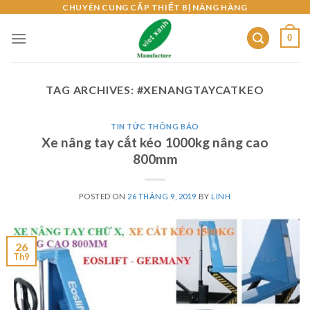
Skip
CHUYÊN CUNG CẤP THIẾT BỊ NÂNG HÀNG
to
0
content
TAG ARCHIVES:
#XENANGTAYCATKEO
TIN TỨC THÔNG BÁO
Xe nâng tay cắt kéo 1000kg nâng cao
800mm
POSTED ON
26 THÁNG 9, 2019
BY
LINH
26
Th9