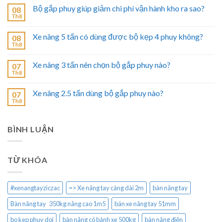
Bộ gắp phuy giúp giảm chi phí vận hành kho ra sao?
08
Th8
Xe nâng 5 tấn có dùng được bộ kẹp 4 phuy không?
08
Th8
Xe nâng 3 tấn nên chọn bộ gắp phuy nào?
07
Th8
Xe nâng 2.5 tấn dùng bộ gắp phuy nào?
07
Th8
BÌNH LUẬN
TỪ KHÓA
#xenangtayziczac
=> Xe nâng tay càng dài 2m
bàn nâng tay
Bàn nâng tay 350kg nâng cao 1m5
bán xe nâng tay 51mm
bo kep phuy doi
bàn nâng có bánh xe 500kg
bàn nâng điện