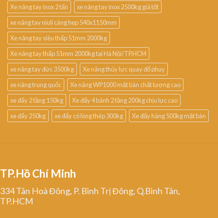
Xe nâng tay inox 2 tấn
xe nâng tay inox 2500kg giá tốt
xe nâng tay niuli càng hẹp 540x1150mm
Xe nâng tay siêu thấp 51mm 2000kg
Xe nâng tay thấp 51mm 2000kg tại Hà Nội/TP.HCM
xe nâng tay đức 3500kg
Xe nâng thủy lực quay đổ phuy
xe nâng trung quốc
Xe nâng WP1000 mặt bàn chất lượng cao
xe đẩy 2 tầng 150kg
Xe đẩy 4 bánh 2 tầng 200kg chịu lực cao
xe đẩy 250kg
xe đẩy có lòng thép 300kg
Xe đẩy hàng 500kg mặt bàn
TP.Hồ Chí Minh
334 Tân Hoà Đông, P. Bình Trị Đông, Q.Bình Tân,
TP.HCM