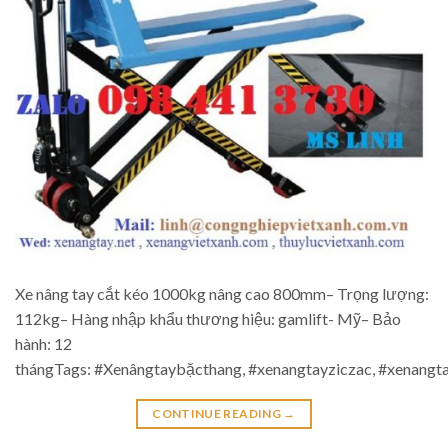
Xe nâng tay cắt kéo 1000kg nâng cao 800mm– Trọng lượng:
112kg– Hàng nhập khẩu thương hiệu: gamlift- Mỹ– Bảo
hành: 12
thángTags: #Xenângtaybặcthang, #xenangtayziczac, #xenang
CONTINUE READING
→