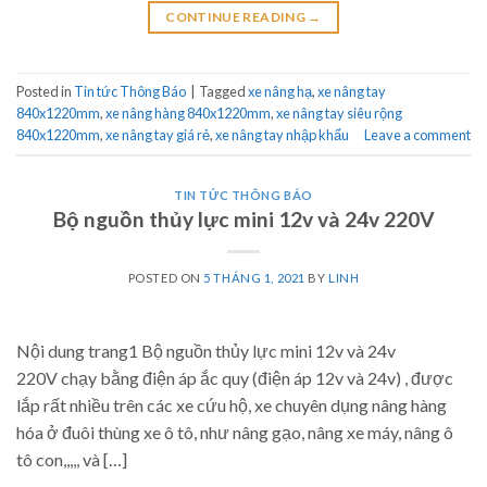
CONTINUE READING
→
Posted in
Tin tức Thông Báo
|
Tagged
xe nâng hạ
,
xe nâng tay
840x1220mm
,
xe nâng hàng 840x1220mm
,
xe nâng tay siêu rộng
840x1220mm
,
xe nâng tay giá rẻ
,
xe nâng tay nhập khẩu
Leave a comment
TIN TỨC THÔNG BÁO
Bộ nguồn thủy lực mini 12v và 24v 220V
POSTED ON
5 THÁNG 1, 2021
BY
LINH
Nội dung trang1 Bộ nguồn thủy lực mini 12v và 24v
220V chạy bằng điện áp ắc quy (điện áp 12v và 24v) , được
lắp rất nhiều trên các xe cứu hộ, xe chuyên dụng nâng hàng
hóa ở đuôi thùng xe ô tô, như nâng gạo, nâng xe máy, nâng ô
tô con,,,,, và […]