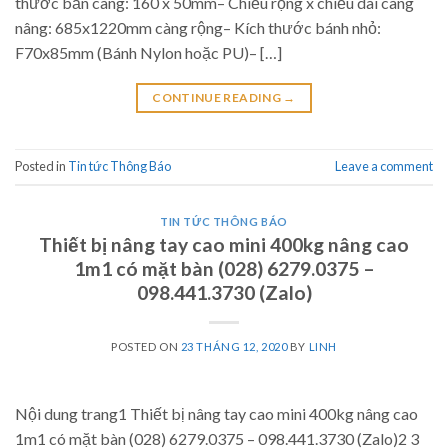
thước bản càng: 160 x 50mm– Chiều rộng x chiều dài càng
nâng: 685x1220mm càng rộng– Kích thước bánh nhỏ:
F70x85mm (Bánh Nylon hoặc PU)– […]
CONTINUE READING
→
Posted in
Tin tức Thông Báo
Leave a comment
TIN TỨC THÔNG BÁO
Thiết bị nâng tay cao mini 400kg nâng cao
1m1 có mặt bàn (028) 6279.0375 –
098.441.3730 (Zalo)
POSTED ON
23 THÁNG 12, 2020
BY
LINH
Nội dung trang1 Thiết bị nâng tay cao mini 400kg nâng cao
1m1 có mặt bàn (028) 6279.0375 – 098.441.3730 (Zalo)2 3