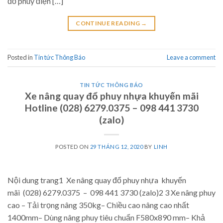
đổ phuy điện […]
CONTINUE READING
→
Posted in
Tin tức Thông Báo
Leave a comment
TIN TỨC THÔNG BÁO
Xe nâng quay đổ phuy nhựa khuyến mãi
Hotline (028) 6279.0375 – 098 441 3730
(zalo)
POSTED ON
29 THÁNG 12, 2020
BY
LINH
Nội dung trang1 Xe nâng quay đổ phuy nhựa khuyến
mãi (028) 6279.0375 – 098 441 3730 (zalo)2 3 Xe nâng phuy
cao – Tải trọng nâng 350kg– Chiều cao nâng cao nhất
1400mm– Dùng nâng phuy tiêu chuẩn F580x890 mm– Khả