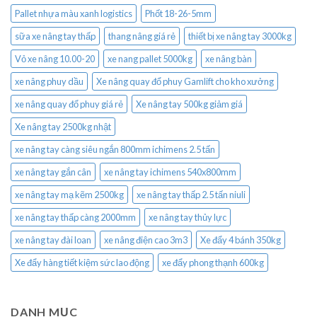
Pallet nhựa màu xanh logistics
Phốt 18-26-5mm
sữa xe nâng tay thấp
thang nâng giá rẻ
thiết bị xe nâng tay 3000kg
Vỏ xe nâng 10.00-20
xe nang pallet 5000kg
xe nâng bàn
xe nâng phuy dầu
Xe nâng quay đổ phuy Gamlift cho kho xưởng
xe nâng quay đổ phuy giá rẻ
Xe nâng tay 500kg giảm giá
Xe nâng tay 2500kg nhật
xe nâng tay càng siêu ngắn 800mm ichimens 2.5 tấn
xe nâng tay gắn cân
xe nâng tay ichimens 540x800mm
xe nâng tay mạ kẽm 2500kg
xe nâng tay thấp 2.5 tấn niuli
xe nâng tay thấp càng 2000mm
xe nâng tay thủy lực
xe nâng tay đài loan
xe nâng điện cao 3m3
Xe đẩy 4 bánh 350kg
Xe đẩy hàng tiết kiệm sức lao động
xe đẩy phong thạnh 600kg
DANH MỤC