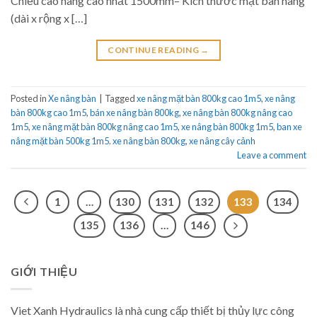
Chiều cao nâng cao nhất 1500mm– Kích thước mặt bàn nâng
(dài x rộng x […]
CONTINUE READING
→
Posted in
Xe nâng bàn
|
Tagged
xe nâng mặt bàn 800kg cao 1m5
,
xe nâng
bàn 800kg cao 1m5
,
bán xe nâng bàn 800kg
,
xe nâng bàn 800kg nâng cao
1m5
,
xe nâng mặt bàn 800kg nâng cao 1m5
,
xe nâng bàn 800kg 1m5
,
ban xe
nâng mặt bàn 500kg 1m5. xe nâng bàn 800kg
,
xe nâng cây cảnh
Leave a comment
1
…
130
131
132
133
134
135
136
…
146
GIỚI THIỆU
Viet Xanh Hydraulics là nhà cung cấp thiết bị thủy lực công