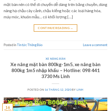
mặt bàn nên có thế di chuyển dễ dàng trên băng chuyền, dùng
nâng hạ chậu cây cảnh, chậu kiểng hoặc các loại hàng hóa,
máy móc, khuôn mẫu… có khối lượng […]
CONTINUE READING
→
Posted in
Tin tức Thông Báo
Leave a comment
XE NÂNG BÀN
Xe nâng mặt bàn 800kg-1m5, xe nâng bàn
800kg 1m5 nhập khẩu – Hotline: 098 441
3730 Ms Linh
POSTED ON
16 THÁNG 12, 2020
BY
LINH
16
Th12