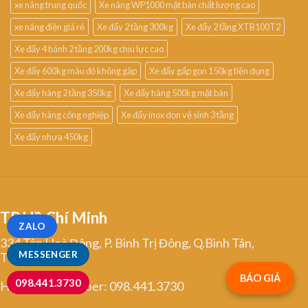
xe nâng trung quốc
Xe nâng WP1000 mặt bàn chất lượng cao
xe nâng điện giá rẻ
Xe đẩy 2 tầng 300kg
Xe đẩy 2 tầng XTB100T2
Xe đẩy 4 bánh 2 tầng 200kg chịu lực cao
Xe đẩy 600kg màu đỏ không gập
Xe đẩy gấp gọn 150kg tiện dụng
Xe đẩy hàng 2 tầng 350kg
Xe đẩy hàng 500kg mặt bàn
Xe đẩy hàng công nghiệp
Xe đẩy inox dọn vệ sinh 3 tầng
Xe đẩy nhựa 450kg
TP.Hồ Chí Minh
ZALO
334 Tân Hoà Đông, P. Bình Trị Đông, Q.Bình Tân,
MESSENGER
TP.HCM
BÁO GIÁ
098.441.3730
Hotline/Zalo/Viber: 098.441.3730