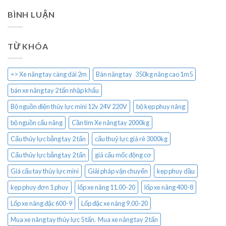
BÌNH LUẬN
TỪ KHÓA
=> Xe nâng tay càng dài 2m
Bàn nâng tay 350kg nâng cao 1m5
bán xe nâng tay 2 tấn nhập khẩu
Bộ nguồn điện thủy lực mini 12v 24V 220V
bộ kẹp phuy nâng
bộ nguồn cẩu nâng
Cần tìm Xe nâng tay 2000kg
Cẩu thủy lực bằng tay 2 tấn
cẩu thuỷ lực giá rẻ 3000kg
Cẩu thủy lực bằng tay 2 tấn
giá cẩu mốc động cơ
Giá cẩu tay thủy lực mini
Giải pháp vận chuyển
kẹp phuy dầu
kẹp phuy đơn 1 phuy
lốp xe nâng 11.00-20
lốp xe nâng 400-8
Lốp xe nâng đặc 600-9
Lốp đặc xe nâng 9.00-20
Mua xe nâng tay thủy lực 5 tấn. Mua xe nâng tay 2 tấn