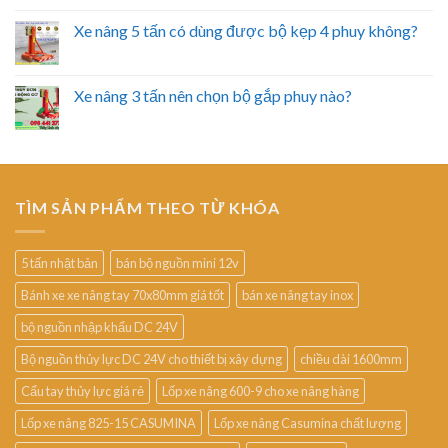
Xe nâng 5 tấn có dùng được bộ kẹp 4 phuy không?
Xe nâng 3 tấn nên chọn bộ gắp phuy nào?
TÌM SẢN PHẨM THEO TỪ KHÓA
5 tấn nhật bản
bán bộ nguồn mini 12v
Bánh xe xe nâng tay 70x80mm giá tốt
bán xe nâng tay inox
bộ nguồn nhập khẩu DC 24V
Bộ nguồn thủy lực DC 24V cho thiết bị xây dựng
chiều dài 1600mm
Cẩu tay thủy lực giá rẻ
Lốp xe nâng 600-9 cho xe nâng hàng
Lốp xe nâng 825-15 CASUMINA
Lốp xe nâng Casumina chất lượng