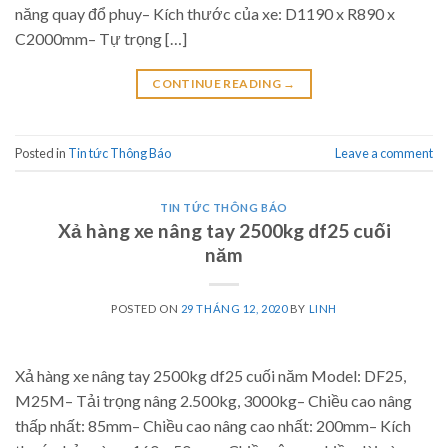
năng quay đổ phuy– Kích thước của xe: D1190 x R890 x
C2000mm– Tự trọng […]
CONTINUE READING
→
Posted in
Tin tức Thông Báo
Leave a comment
TIN TỨC THÔNG BÁO
Xả hàng xe nâng tay 2500kg df25 cuối
năm
POSTED ON
29 THÁNG 12, 2020
BY
LINH
Xả hàng xe nâng tay 2500kg df25 cuối năm Model: DF25,
M25M– Tải trọng nâng 2.500kg, 3000kg– Chiều cao nâng
thấp nhất: 85mm– Chiều cao nâng cao nhất: 200mm– Kích