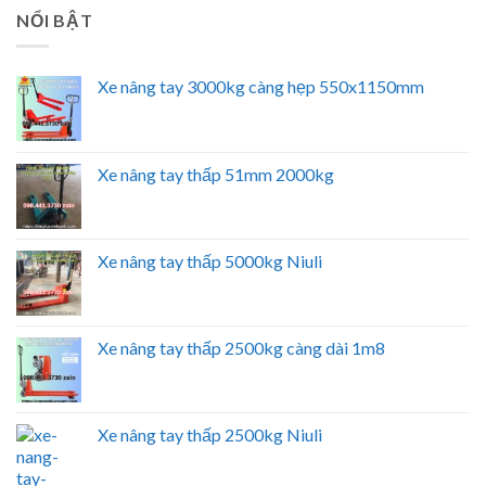
NỔI BẬT
Xe nâng tay 3000kg càng hẹp 550x1150mm
Xe nâng tay thấp 51mm 2000kg
Xe nâng tay thấp 5000kg Niuli
Xe nâng tay thấp 2500kg càng dài 1m8
Xe nâng tay thấp 2500kg Niuli