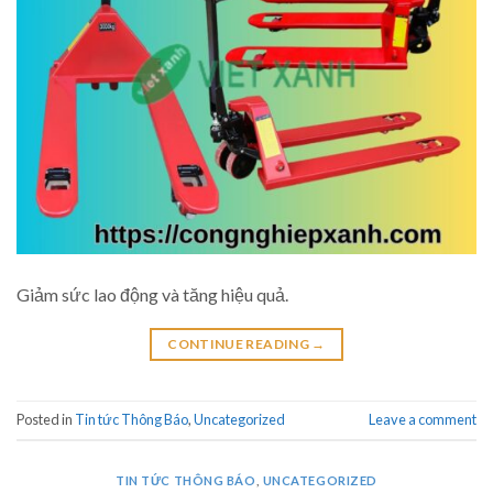
Giảm sức lao động và tăng hiệu quả.
CONTINUE READING
→
Posted in
Tin tức Thông Báo
,
Uncategorized
Leave a comment
TIN TỨC THÔNG BÁO
,
UNCATEGORIZED