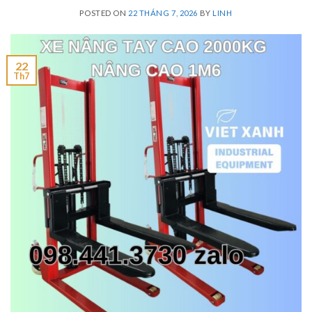
POSTED ON
22 THÁNG 7, 2026
BY
LINH
22
Th7