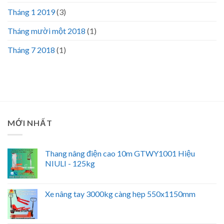
Tháng 1 2019
(3)
Tháng mười một 2018
(1)
Tháng 7 2018
(1)
MỚI NHẤT
Thang nâng điện cao 10m GTWY1001 Hiệu
NIULI - 125kg
Xe nâng tay 3000kg càng hẹp 550x1150mm