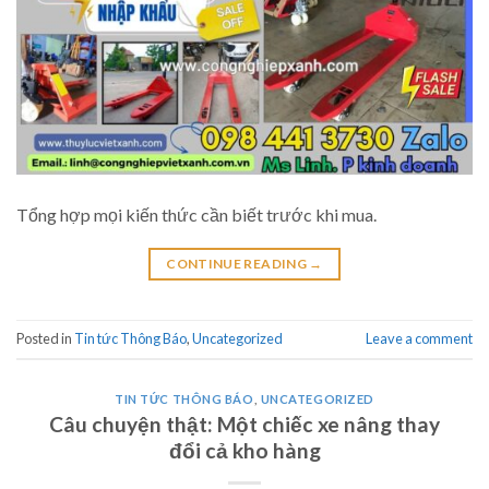
Tổng hợp mọi kiến thức cần biết trước khi mua.
CONTINUE READING
→
Posted in
Tin tức Thông Báo
,
Uncategorized
Leave a comment
TIN TỨC THÔNG BÁO
,
UNCATEGORIZED
Câu chuyện thật: Một chiếc xe nâng thay
đổi cả kho hàng