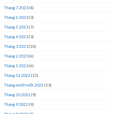
Tháng 7 2023
(4)
Tháng 6 2023
(3)
Tháng 5 2023
(7)
Tháng 4 2023
(3)
Tháng 3 2023
(10)
Tháng 2 2023
(6)
Tháng 1 2023
(6)
Tháng 12 2022
(12)
Tháng mười một 2022
(13)
Tháng 10 2022
(9)
Tháng 9 2022
(9)
Tháng 8 2022
(4)