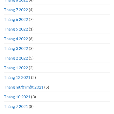
Tháng 7 2022
(4)
Tháng 6 2022
(7)
Tháng 5 2022
(1)
Tháng 4 2022
(6)
Tháng 3 2022
(3)
Tháng 2 2022
(5)
Tháng 1 2022
(2)
Tháng 12 2021
(2)
Tháng mười một 2021
(5)
Tháng 10 2021
(3)
Tháng 7 2021
(8)