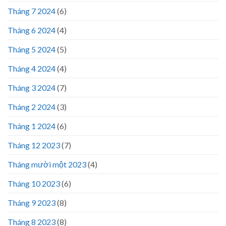
Tháng 7 2024
(6)
Tháng 6 2024
(4)
Tháng 5 2024
(5)
Tháng 4 2024
(4)
Tháng 3 2024
(7)
Tháng 2 2024
(3)
Tháng 1 2024
(6)
Tháng 12 2023
(7)
Tháng mười một 2023
(4)
Tháng 10 2023
(6)
Tháng 9 2023
(8)
Tháng 8 2023
(8)