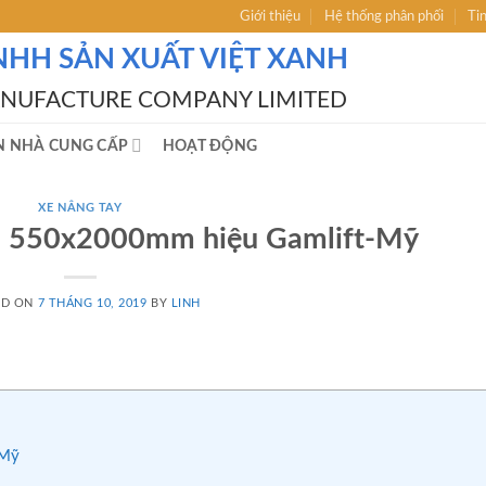
Giới thiệu
Hệ thống phân phối
Ti
NHH SẢN XUẤT VIỆT XANH
ANUFACTURE COMPANY LIMITED
N NHÀ CUNG CẤP
HOẠT ĐỘNG
XE NÂNG TAY
dài 550x2000mm hiệu Gamlift-Mỹ
ED ON
7 THÁNG 10, 2019
BY
LINH
-Mỹ