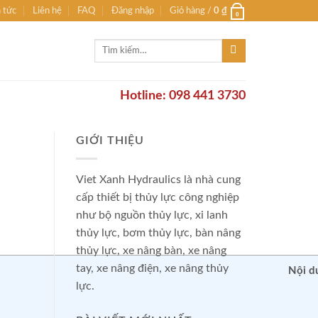
n tức
Liên hệ
FAQ
Đăng nhập
Giỏ hàng /
0
₫
0
Tìm
kiếm:
Hotline: 098 441 3730
GIỚI THIỆU
Viet Xanh Hydraulics là nhà cung
cấp thiết bị thủy lực công nghiệp
như bộ nguồn thủy lực, xi lanh
thủy lực, bơm thủy lực, bàn nâng
thủy lực, xe nâng bàn, xe nâng
tay, xe nâng điện, xe nâng thủy
Nội d
lực.