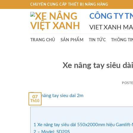
Skip
CHUYÊN CUNG CẤP THIẾT BỊ NÂNG HÀNG
to
CÔNG TY T
content
VIET XANH M
TRANG CHỦ
SẢN PHẨM
TIN TỨC
THÔNG TI
Xe nâng tay siêu 
POST
07
Th10
1
Xe nâng tay siêu dài 550x2000mm hiệu Gamlift
2
– Model: SD20S