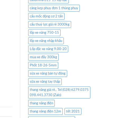
casumina 815-15 lốp đặc
càng kẹp phuy đơn 1 thùng phuy
cẩu mốc động cơ 2 tấn
cẩu thuỷ lực giá rẻ 3000kg
lốp xe nâng 750-15
lốp xe nâng nhập khẩu
Lốp đặc xe nâng 9.00-20
mua xe đẩy 300kg
Phốt 18-26-5mm
sửa xe nâng bán tự động
sữa xe nâng tay thấp
thang nâng giá rẻ.. Tel (028) 6279.0375
098.441.3730 (Zalo)
thang nâng điện
thang nâng điện 12m
tết 2021