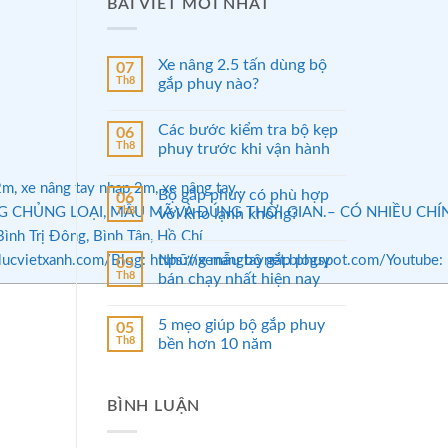
BÀI VIẾT MỚI NHẤT
Xe nâng 2.5 tấn dùng bộ
07
Th8
gắp phuy nào?
Các bước kiểm tra bộ kẹp
06
Th8
phuy trước khi vận hành
m, xe nâng tay nhạp 2m, xe nâng tay…
Bộ gắp phuy có phù hợp
06
Th8
ỦNG LOẠI, MẪU MÃ VÀ ĐÚNG THỜI GIAN.– CÓ NHIỀU CHÍNH SÁ
với kho lạnh không?
nh Trị Đông, Bình Tân, Hồ Chí
Những mẫu bộ gắp phuy
://thuylucvietxanh.com/Blog: https://xenangtaynet.blogspot.com/
05
Th8
bán chạy nhất hiện nay
5 mẹo giúp bộ gắp phuy
05
Th8
bền hơn 10 năm
BÌNH LUẬN