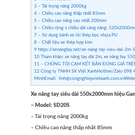
3
– Tải trọng nâng 2000kg
4
– Chiều cao nâng thấp nhất 85mm
5
– Chiều cao nâng cao nhất 200mm
6
– Chiều rộng x chiều dài càng nâng: 520x2000m
7
– Sử dụng bánh xe lõi thép bọc nhựa PU
8
– Chất liệu xe thép hợp kim
9
https://xenangtay.net/xe-nang-tay-sieu-dai-2
10
Tham khảo: xe nâng tay dài 2m, xe nâng tay 55
11
– CHÚNG TÔI CAM KẾT BÁN ĐÚNG GIÁ TRÊN
12
Công ty TNHH SX Việt XanhHotline/Zalo 098 4
MinhEmail: linh@congnghiepvietxanh.com.vnWebsi
Xe nâng tay siêu dài 550x2000mm hiệu Ga
– Model: SD20S
– Tải trọng nâng 2000kg
– Chiều cao nâng thấp nhất 85mm