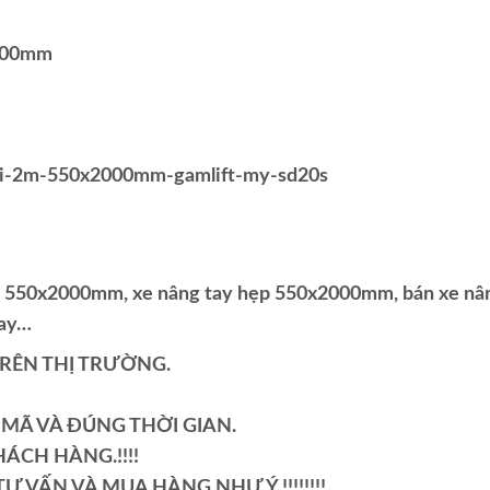
2000mm
dai-2m-550x2000mm-gamlift-my-sd20s
ay 550x2000mm, xe nâng tay hẹp 550x2000mm, bán xe nâ
tay…
TRÊN THỊ TRƯỜNG.
MÃ VÀ ĐÚNG THỜI GIAN.
ÁCH HÀNG.!!!!
Ư VẤN VÀ MUA HÀNG NHƯ Ý !!!!!!!!