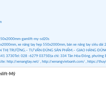
m
m-550x2000mm-gamlift-my-sd20s
0x2000mm, xe nâng tay hẹp 550x2000mm, bán xe nâng tay siêu dài 2
 THỊ TRƯỜNG.– TƯ VẤN ĐÚNG SẢN PHẨM.– GIAO HÀNG ĐÚNG CH
41 3730Tel: 028 -6279 0375Địa chỉ: 334 Tân Hòa Đông, phường Bì
te: http://xenangtay.net/ , http://xenangvietxanh.com/ , https
mlift-Mỹ