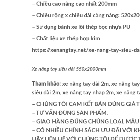
– Chiều cao nâng cao nhất 200mm
– Chiều rộng x chiều dài càng nâng: 520x
– Sử dụng bánh xe lõi thép bọc nhựa PU
– Chất liệu xe thép hợp kim
https://xenangtay.net/xe-nang-tay-sieu-
Xe nâng tay siêu dài 550x2000mm
Tham khảo:
xe nâng tay dài 2m, xe nâng t
siêu dài 2m, xe nâng tay nhạp 2m, xe nâng 
– CHÚNG TÔI CAM KẾT BÁN ĐÚNG GIÁ 
– TƯ VẤN ĐÚNG SẢN PHẨM.
– GIAO HÀNG ĐÚNG CHỦNG LOẠI, MẪU 
– CÓ NHIỀU CHÍNH SÁCH ƯU ĐÃI VỚI KH
HÃY LIÊN HỆ VỚI CHÚNG TÔI ĐỂ ĐƯỢC T