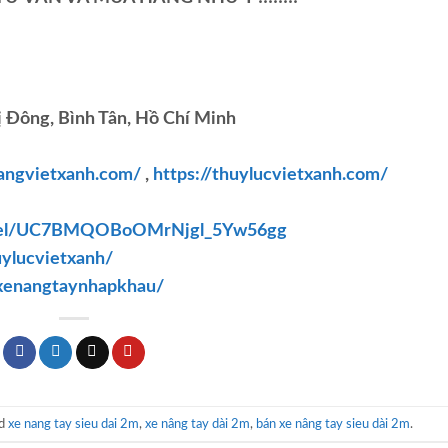
 Đông, Bình Tân, Hồ Chí Minh
nangvietxanh.com/
,
https://thuylucvietxanh.com/
nnel/UC7BMQOBoOMrNjgl_5Yw56gg
ylucvietxanh/
xenangtaynhapkhau/
ed
xe nang tay sieu dai 2m
,
xe nâng tay dài 2m
,
bán xe nâng tay sieu dài 2m
.