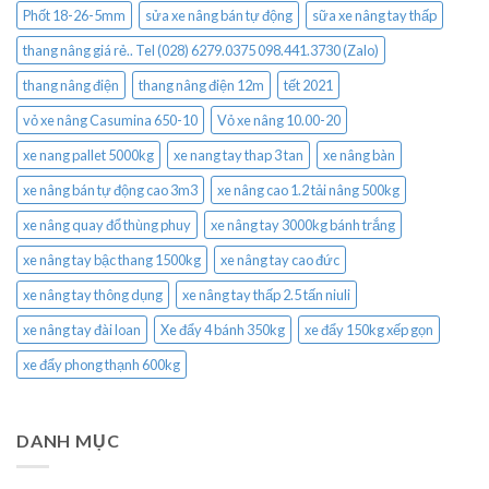
Phốt 18-26-5mm
sửa xe nâng bán tự động
sữa xe nâng tay thấp
thang nâng giá rẻ.. Tel (028) 6279.0375 098.441.3730 (Zalo)
thang nâng điện
thang nâng điện 12m
tết 2021
vỏ xe nâng Casumina 650-10
Vỏ xe nâng 10.00-20
xe nang pallet 5000kg
xe nang tay thap 3 tan
xe nâng bàn
xe nâng bán tự động cao 3m3
xe nâng cao 1.2 tải nâng 500kg
xe nâng quay đổ thùng phuy
xe nâng tay 3000kg bánh trắng
xe nâng tay bậc thang 1500kg
xe nâng tay cao đức
xe nâng tay thông dụng
xe nâng tay thấp 2.5 tấn niuli
xe nâng tay đài loan
Xe đẩy 4 bánh 350kg
xe đẩy 150kg xếp gọn
xe đẩy phong thạnh 600kg
DANH MỤC