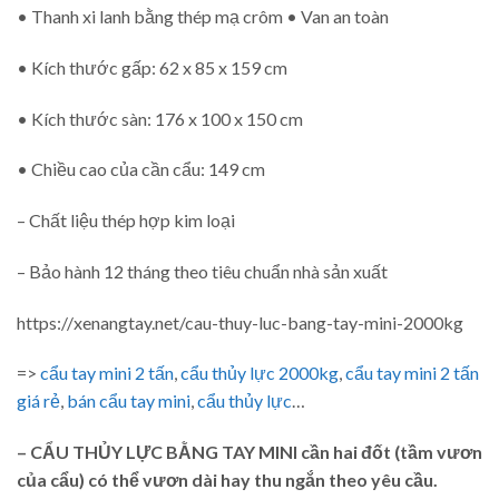
• Thanh xi lanh bằng thép mạ crôm • Van an toàn
• Kích thước gấp: 62 x 85 x 159 cm
• Kích thước sàn: 176 x 100 x 150 cm
• Chiều cao của cần cẩu: 149 cm
– Chất liệu thép hợp kim loại
– Bảo hành 12 tháng theo tiêu chuẩn nhà sản xuất
https://xenangtay.net/cau-thuy-luc-bang-tay-mini-2000kg
=>
cẩu tay mini 2 tấn
,
cẩu thủy lực 2000kg
,
cẩu tay mini 2 tấn
giá rẻ
,
bán cẩu tay mini
,
cẩu thủy lực
…
– CẨU THỦY LỰC BẰNG TAY MINI cần hai đốt (tầm vươn
của cẩu) có thể vươn dài hay thu ngắn theo yêu cầu.