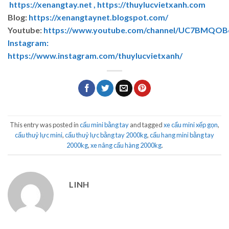
https://xenangtay.net ,
https://thuylucvietxanh.com
Blog:
https://xenangtaynet.blogspot.com/
Youtube:
https://www.youtube.com/channel/UC7BMQO
Instagram:
https://www.instagram.com/thuylucvietxanh/
This entry was posted in
cẩu mini bằng tay
and tagged
xe cẩu mini xếp gọn
,
cẩu thuỷ lực mini
,
cẩu thuỷ lực bằng tay 2000kg
,
cẩu hang mini bằng tay
2000kg
,
xe nâng cẩu hàng 2000kg
.
LINH