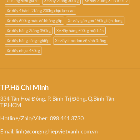
xe nâng điện giá rẻ
Xe đẩy 2 tầng 300kg
Xe đẩy 2 tầng XTB100T2
Xe đẩy 4 bánh 2 tầng 200kg chịu lực cao
Xe đẩy 600kg màu đỏ không gập
Xe đẩy gấp gọn 150kg tiện dụng
Xe đẩy hàng 2 tầng 350kg
Xe đẩy hàng 500kg mặt bàn
Xe đẩy hàng công nghiệp
Xe đẩy inox dọn vệ sinh 3 tầng
Xe đẩy nhựa 450kg
TP.Hồ Chí Minh
334 Tân Hoà Đông, P. Bình Trị Đông, Q.Bình Tân,
TP.HCM
Hotline/Zalo/Viber: 098.441.3730
Email: linh@congnghiepvietxanh.com.vn