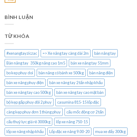
BÌNH LUẬN
TỪ KHÓA
#xenangtayziczac
=> Xe nâng tay càng dài 2m
bàn nâng tay
Bàn nâng tay 350kg nâng cao 1m5
bán xe nâng tay 51mm
bo kep phuy doi
bàn nâng có bánh xe 500kg
bàn nâng điện
bán xe nâng phuy điện
bán xe nâng tay 2 tấn nhập khẩu
bán xe nâng tay cao 500kg
bán xe nâng tay cao mặt bàn
bộ kẹp gắp phuy đôi 2 phuy
casumina 815-15 lốp đặc
càng kẹp phuy đơn 1 thùng phuy
cẩu mốc động cơ 2 tấn
cẩu thuỷ lực giá rẻ 3000kg
lốp xe nâng 750-15
lốp xe nâng nhập khẩu
Lốp đặc xe nâng 9.00-20
mua xe đẩy 300kg