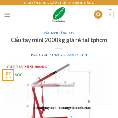
Skip
CHUYÊN CUNG CẤP THIẾT BỊ NÂNG HÀNG
to
0
content
CẨU MINI BẰNG TAY
Cẩu tay mini 2000kg giá rẻ tại tphcm
POSTED ON
7 THÁNG 7, 2020
BY
LINH
07
Th7