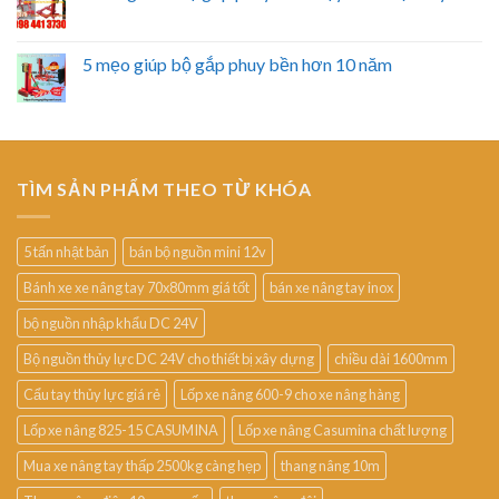
5 mẹo giúp bộ gắp phuy bền hơn 10 năm
TÌM SẢN PHẨM THEO TỪ KHÓA
5 tấn nhật bản
bán bộ nguồn mini 12v
Bánh xe xe nâng tay 70x80mm giá tốt
bán xe nâng tay inox
bộ nguồn nhập khẩu DC 24V
Bộ nguồn thủy lực DC 24V cho thiết bị xây dựng
chiều dài 1600mm
Cẩu tay thủy lực giá rẻ
Lốp xe nâng 600-9 cho xe nâng hàng
Lốp xe nâng 825-15 CASUMINA
Lốp xe nâng Casumina chất lượng
Mua xe nâng tay thấp 2500kg càng hẹp
thang nâng 10m