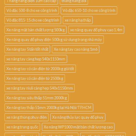
Thang nâng điện 10m cao cấp
thang nâng đôi
Vỏ đặc 500-8 cho xe công trình
Vỏ đặc 650-10 cho xe công trình
Vỏ đặc 815-15 cho xe công trình
xe nâng hạ thấp
Xe nâng mặt bàn chất lượng 500kg
xe nâng quay đổ phuy cao 1.4m
Xe nâng quay đổ phuy điện 500kg sử dụng trong nhà máy
Xe nâng tay 5 tấn tốt nhất
Xe nâng tay cao nâng 1m6
xe nâng tay càng hẹp 540x1150mm
Xe nâng tay có cân điện tử 2000kg giá tốt
Xe nâng tay có cân điện tử 2500kg
xe nâng tay niuli càng hẹp 540x1150mm
Xe nâng tay siêu thấp 51mm 2000kg
Xe nâng tay thấp 51mm 2000kg tại Hà Nội/TP.HCM
xe nâng thùng phuy điện
Xe nâng thủy lực quay đổ phuy
xe nâng trung quốc
Xe nâng WP1000 mặt bàn chất lượng cao