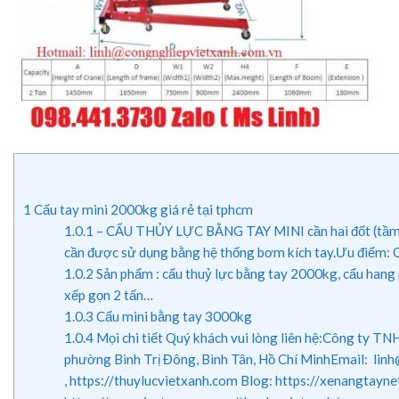
1
Cẩu tay mini 2000kg giá rẻ tại tphcm
1.0.1
– CẨU THỦY LỰC BẰNG TAY MINI cần hai đốt (tầm vươ
cần được sử dụng bằng hệ thống bơm kích tay.Ưu điểm: Cẩ
1.0.2
Sản phẩm : cẩu thuỷ lực bằng tay 2000kg, cẩu hang 
xếp gọn 2 tấn…
1.0.3
Cẩu mini bằng tay 3000kg
1.0.4
Mọi chi tiết Quý khách vui lòng liên hệ:Công ty T
phường Bình Trị Đông, Bình Tân, Hồ Chí MinhEmail: li
, https://thuylucvietxanh.com Blog: https://xenang