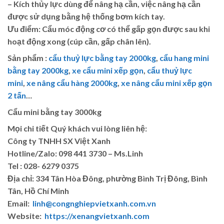
– Kích thủy lực dùng để nâng hạ cần, việc nâng hạ cần
được sử dụng bằng hệ thống bơm kích tay.
Ưu điểm: Cẩu móc động cơ có thể gấp gọn được sau khi
hoạt động xong (cúp cần, gấp chân lên).
Sản phẩm :
cẩu thuỷ lực bằng tay 2000kg
,
cẩu hang mini
bằng tay 2000kg
,
xe cẩu mini xếp gọn
,
cẩu thuỷ lực
mini
,
xe nâng cẩu hàng 2000kg
,
xe nâng cẩu mini xếp gọn
2 tấn
…
Cẩu mini bằng tay 3000kg
Mọi chi tiết Quý khách vui lòng liên hệ:
Công ty TNHH SX Việt Xanh
Hotline/Zalo: 098 441 3730 – Ms.Linh
Tel : 028- 6279 0375
Địa chỉ: 334 Tân Hòa Đông, phường Bình Trị Đông, Bình
Tân, Hồ Chí Minh
Email:
linh@congnghiepvietxanh.com.vn
Website:
https://xenangvietxanh.com