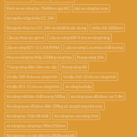
Bánh xe xe nâng tay 70x80mm giá tốt
bán xe nâng tay inox
bộ nguồn nhập khẩu DC 24V
Bộ nguồn thủy lực DC 24V cho thiết bị xây dựng
chiều dài 1600mm
Cẩu tay thủy lực giá rẻ
Lốp xe nâng 600-9 cho xe nâng hàng
Lốp xe nâng 825-15 CASUMINA
Lốp xe nâng Casumina chất lượng
Mua xe nâng tay thấp 2500kg càng hẹp
thang nâng 10m
Thang nâng điện 10m cao cấp
thang nâng đôi
Vỏ đặc 500-8 cho xe công trình
Vỏ đặc 650-10 cho xe công trình
Vỏ đặc 815-15 cho xe công trình
xe nâng hạ thấp
Xe nâng mặt bàn chất lượng 500kg
xe nâng quay đổ phuy cao 1.4m
Xe nâng quay đổ phuy điện 500kg sử dụng trong nhà máy
Xe nâng tay 5 tấn tốt nhất
Xe nâng tay cao nâng 1m6
xe nâng tay càng hẹp 540x1150mm
Xe nâng tay có cân điện tử 2000kg giá tốt