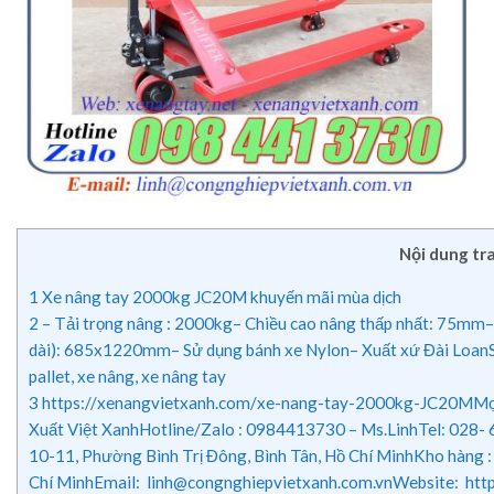
Nội dung tr
1
Xe nâng tay 2000kg JC20M khuyến mãi mùa dịch
2
– Tải trọng nâng : 2000kg– Chiều cao nâng thấp nhất: 75mm–
dài): 685x1220mm– Sử dụng bánh xe Nylon– Xuất xứ Đài LoanSả
pallet, xe nâng, xe nâng tay
3
https://xenangvietxanh.com/xe-nang-tay-2000kg-JC20MMọi ch
Xuất Việt XanhHotline/Zalo : 0984413730 – Ms.LinhTel: 02
10-11, Phường Bình Trị Đông, Bình Tân, Hồ Chí MinhKho hàng :
Chí MinhEmail: linh@congnghiepvietxanh.com.vnWebsite: ht