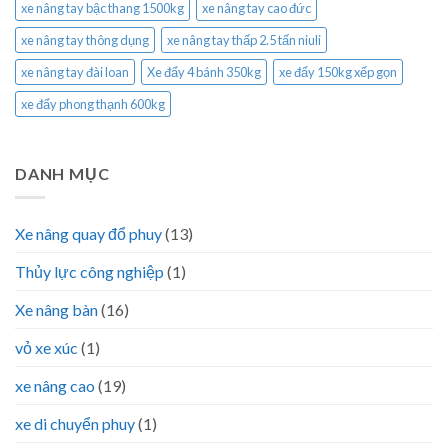
xe nâng tay bậc thang 1500kg
xe nâng tay cao đức
xe nâng tay thông dụng
xe nâng tay thấp 2.5 tấn niuli
xe nâng tay đài loan
Xe đẩy 4 bánh 350kg
xe đẩy 150kg xếp gọn
xe đẩy phong thạnh 600kg
DANH MỤC
Xe nâng quay đổ phuy
(13)
Thủy lực công nghiệp
(1)
Xe nâng bàn
(16)
vỏ xe xúc
(1)
xe nâng cao
(19)
xe di chuyển phuy
(1)