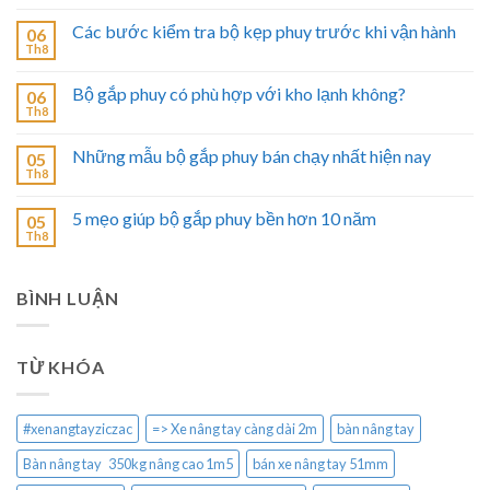
Các bước kiểm tra bộ kẹp phuy trước khi vận hành
06
Th8
Bộ gắp phuy có phù hợp với kho lạnh không?
06
Th8
Những mẫu bộ gắp phuy bán chạy nhất hiện nay
05
Th8
5 mẹo giúp bộ gắp phuy bền hơn 10 năm
05
Th8
BÌNH LUẬN
TỪ KHÓA
#xenangtayziczac
=> Xe nâng tay càng dài 2m
bàn nâng tay
Bàn nâng tay 350kg nâng cao 1m5
bán xe nâng tay 51mm