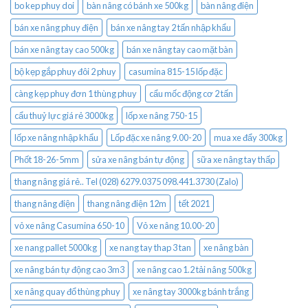
bo kep phuy doi
bàn nâng có bánh xe 500kg
bàn nâng điện
bán xe nâng phuy điện
bán xe nâng tay 2 tấn nhập khẩu
bán xe nâng tay cao 500kg
bán xe nâng tay cao mặt bàn
bộ kẹp gắp phuy đôi 2 phuy
casumina 815-15 lốp đặc
càng kẹp phuy đơn 1 thùng phuy
cẩu mốc động cơ 2 tấn
cẩu thuỷ lực giá rẻ 3000kg
lốp xe nâng 750-15
lốp xe nâng nhập khẩu
Lốp đặc xe nâng 9.00-20
mua xe đẩy 300kg
Phốt 18-26-5mm
sửa xe nâng bán tự động
sữa xe nâng tay thấp
thang nâng giá rẻ.. Tel (028) 6279.0375 098.441.3730 (Zalo)
thang nâng điện
thang nâng điện 12m
tết 2021
vỏ xe nâng Casumina 650-10
Vỏ xe nâng 10.00-20
xe nang pallet 5000kg
xe nang tay thap 3 tan
xe nâng bàn
xe nâng bán tự động cao 3m3
xe nâng cao 1.2 tải nâng 500kg
xe nâng quay đổ thùng phuy
xe nâng tay 3000kg bánh trắng