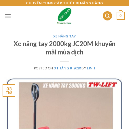
Skip
CHUYÊN CUNG CẤP THIẾT BỊ NÂNG HÀNG
to
0
content
XE NÂNG TAY
Xe nâng tay 2000kg JC20M khuyến
mãi mùa dịch
POSTED ON
3 THÁNG 8, 2020
BY
LINH
03
Th8