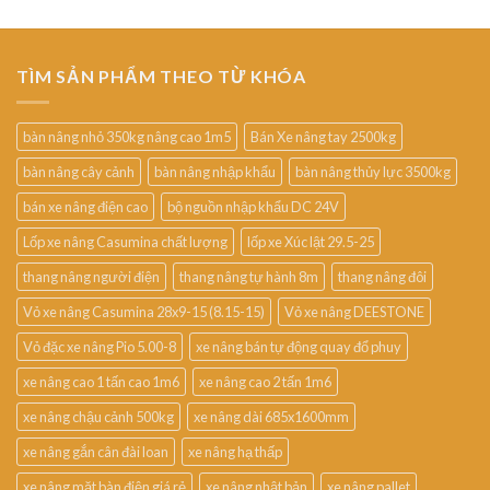
TÌM SẢN PHẨM THEO TỪ KHÓA
bàn nâng nhỏ 350kg nâng cao 1m5
Bán Xe nâng tay 2500kg
bàn nâng cây cảnh
bàn nâng nhập khẩu
bàn nâng thủy lực 3500kg
bán xe nâng điện cao
bộ nguồn nhập khẩu DC 24V
Lốp xe nâng Casumina chất lượng
lốp xe Xúc lật 29.5-25
thang nâng người điện
thang nâng tự hành 8m
thang nâng đôi
Vỏ xe nâng Casumina 28x9-15 (8.15-15)
Vỏ xe nâng DEESTONE
Vỏ đặc xe nâng Pio 5.00-8
xe nâng bán tự động quay đổ phuy
xe nâng cao 1 tấn cao 1m6
xe nâng cao 2 tấn 1m6
xe nâng chậu cảnh 500kg
xe nâng dài 685x1600mm
xe nâng gắn cân đài loan
xe nâng hạ thấp
xe nâng mặt bàn điện giá rẻ
xe nâng nhật bản
xe nâng pallet