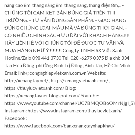
nâng cao 8m, thang nâng 8m, thang nang, thang điện 8m,.. –
CHÚNG TÔI CAM KẾT BÁN ĐÚNG GIÁ TRÊN THỊ
TRƯỜNG. – TƯ VẤN ĐÚNG SẢN PHẨM. – GIAO HÀNG
ĐÚNG CHỦNG LOẠI, MẪU MÃ VÀ ĐÚNG THỜI GIAN. –
CÓ NHIỀU CHÍNH SÁCH ƯU ĐÃI VỚI KHÁCH HÀNG.!!!!
HÃY LIÊN HỆ VỚI CHÚNG TÔI ĐỂ ĐƯỢC TƯ VẤN VÀ
MUA HÀNG NHƯ Ý !!!!!!!! Công ty TNHH SX Việt Xanh
Hotline/Zalo 098 441 3730 Tel: 028 -6279 0375 Địa chỉ: 334
Tân Hòa Đông, phường Bình Trị Đông, Bình Tân, Hồ Chí Minh
Email: linh@congnghiepvietxanh.com.vn Website:
http://xenangtay.net/ , http://xenangvietxanh.com/ ,
https://thuylucvietxanh.com/ Blog:
https://xenangtaynet.blogspot.com/ Youtube:
https://www.youtube.com/channel/UC7BMQOBoOMrNjgl_5
Instagram: https://www.instagram.com/thuylucvietxanh/
Facebook:
https://www.facebook.com/banxenangtaynhapkhau/