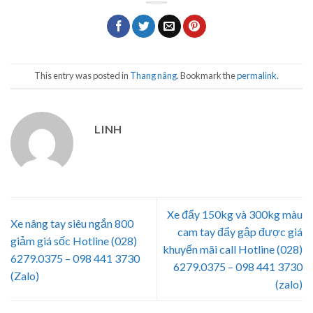
This entry was posted in
Thang nâng
. Bookmark the
permalink
.
LINH
Xe đẩy 150kg và 300kg màu
Xe nâng tay siêu ngắn 800
cam tay đẩy gập được giá
giảm giá sốc Hotline (028)
khuyến mãi call Hotline (028)
6279.0375 – 098 441 3730
6279.0375 – 098 441 3730
(Zalo)
(zalo)