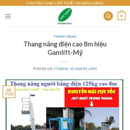
Skip
CHUYÊN CUNG CẤP THIẾT BỊ NÂNG HÀNG
to
0
content
THANG NÂNG
Thang nâng điện cao 8m hiệu
Gamlift-Mỹ
POSTED ON
5 THÁNG 10, 2020
BY
LINH
05
Th10