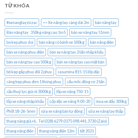
TỪ KHÓA
#xenangtayziczac
=> Xe nâng tay càng dài 2m
bàn nâng tay
Bàn nâng tay 350kg nâng cao 1m5
bán xe nâng tay 51mm
bo kep phuy doi
bàn nâng có bánh xe 500kg
bàn nâng điện
bán xe nâng phuy điện
bán xe nâng tay 2 tấn nhập khẩu
bán xe nâng tay cao 500kg
bán xe nâng tay cao mặt bàn
bộ kẹp gắp phuy đôi 2 phuy
casumina 815-15 lốp đặc
càng kẹp phuy đơn 1 thùng phuy
cẩu mốc động cơ 2 tấn
cẩu thuỷ lực giá rẻ 3000kg
lốp xe nâng 750-15
lốp xe nâng nhập khẩu
Lốp đặc xe nâng 9.00-20
mua xe đẩy 300kg
Phốt 18-26-5mm
sửa xe nâng bán tự động
sữa xe nâng tay thấp
thang nâng giá rẻ.. Tel (028) 6279.0375 098.441.3730 (Zalo)
thang nâng điện
thang nâng điện 12m
tết 2021