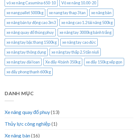
vỏ xe nâng Casumina 650-10
Vỏ xe nâng 10.00-20
xe nang pallet 5000kg
xe nang tay thap 3 tan
xe nâng bàn
xe nâng bán tự động cao 3m3
xe nâng cao 1.2 tải nâng 500kg
xe nâng quay đổ thùng phuy
xe nâng tay 3000kg bánh trắng
xe nâng tay bậc thang 1500kg
xe nâng tay cao đức
xe nâng tay thông dụng
xe nâng tay thấp 2.5 tấn niuli
xe nâng tay đài loan
Xe đẩy 4 bánh 350kg
xe đẩy 150kg xếp gọn
xe đẩy phong thạnh 600kg
DANH MỤC
Xe nâng quay đổ phuy
(13)
Thủy lực công nghiệp
(1)
Xe nâng bàn
(16)