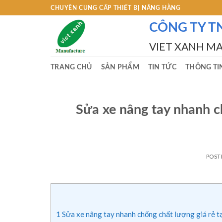
Skip
CHUYÊN CUNG CẤP THIẾT BỊ NÂNG HÀNG
to
CÔNG TY T
content
VIET XANH M
TRANG CHỦ
SẢN PHẨM
TIN TỨC
THÔNG TI
Sửa xe nâng tay nhanh c
POST
1
Sửa xe nâng tay nhanh chống chất lượng giá rẻ tạ