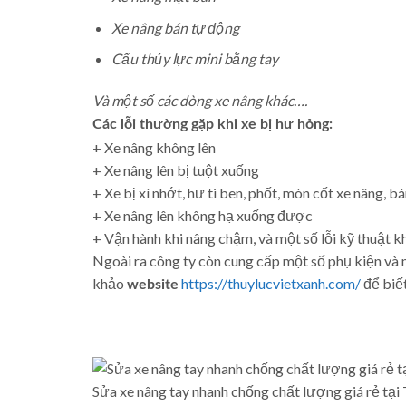
Xe nâng bán tự động
Cẩu thủy lực mini bằng tay
Và một số các dòng xe nâng khác….
Các lỗi thường gặp khi xe bị hư hỏng:
+ Xe nâng không lên
+ Xe nâng lên bị tuột xuống
+ Xe bị xì nhớt, hư ti ben, phốt, mòn cốt xe nâng, bá
+ Xe nâng lên không hạ xuống được
+ Vận hành khi nâng chậm, và một số lỗi kỹ thuật k
Ngoài ra công ty còn cung cấp một số phụ kiện và 
khảo
https://thuylucvietxanh.com/
để biết
website
Sửa xe nâng tay nhanh chống chất lượng giá rẻ tạ