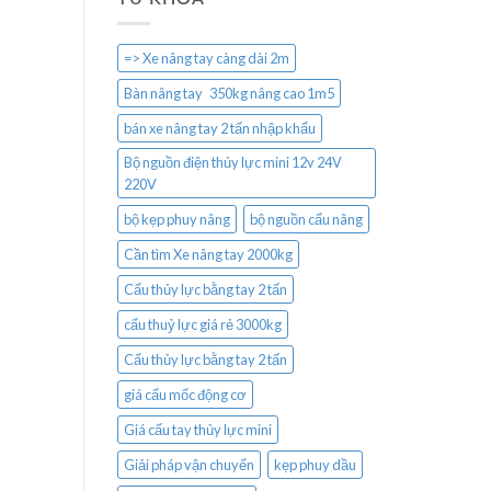
=> Xe nâng tay càng dài 2m
Bàn nâng tay 350kg nâng cao 1m5
bán xe nâng tay 2 tấn nhập khẩu
Bộ nguồn điện thủy lực mini 12v 24V
220V
bộ kẹp phuy nâng
bộ nguồn cẩu nâng
Cần tìm Xe nâng tay 2000kg
Cẩu thủy lực bằng tay 2 tấn
cẩu thuỷ lực giá rẻ 3000kg
Cẩu thủy lực bằng tay 2 tấn
giá cẩu mốc động cơ
Giá cẩu tay thủy lực mini
Giải pháp vận chuyển
kẹp phuy dầu