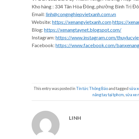
Kho hàng : 334 Tân Hòa Đông, phường Bình Trị Đô
Email:
linh@congnghiepvietxanh.com.vn
Website:
https://xenangvietxanh.com
https://xena
Blog:
https://xenangtaynet.blogspot.com/
Instagram:
https://www.instagram.com/thuylucvie
Facebook:
https://www.facebook.com/banxenan
This entry was posted in
Tin tức Thông Báo
and tagged
sửa x
nâng tay tại tphcm
,
sửa xe 
LINH