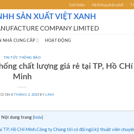
Giới thiệu
Hệ thống phân phối
Ti
NHH SẢN XUẤT VIỆT XANH
ANUFACTURE COMPANY LIMITED
N NHÀ CUNG CẤP
HOẠT ĐỘNG
TIN TỨC THÔNG BÁO
hống chất lượng giá rẻ tại TP, Hồ CHí
Minh
ED ON
8 THÁNG 2, 2023
BY
LINH
[
hide
]
Nội dung trang
i TP, Hồ CHí Minh.Công ty Chúng tôi có đội ngũ kỹ thuật viên chuyê