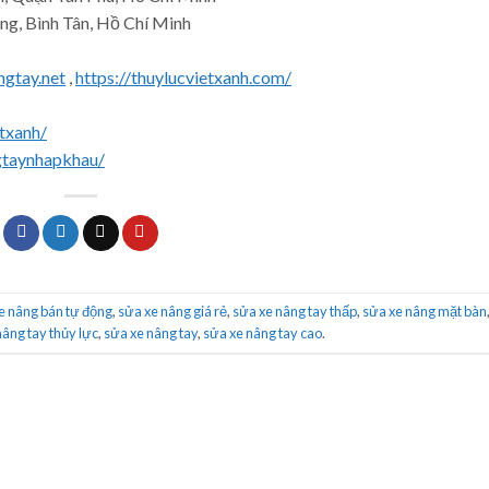
ng, Bình Tân, Hồ Chí Minh
ngtay.net
,
https://thuylucvietxanh.com/
txanh/
gtaynhapkhau/
e nâng bán tự động
,
sửa xe nâng giá rẻ
,
sửa xe nâng tay thấp
,
sửa xe nâng mặt bàn
nâng tay thủy lực
,
sửa xe nâng tay
,
sửa xe nâng tay cao
.