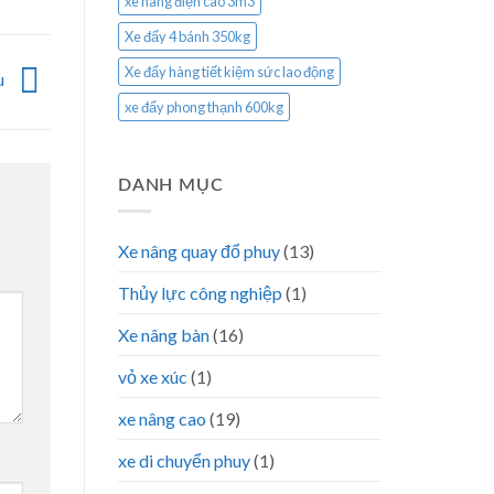
xe nâng điện cao 3m3
Xe đẩy 4 bánh 350kg
Xe đẩy hàng tiết kiệm sức lao động
u
xe đẩy phong thạnh 600kg
DANH MỤC
Xe nâng quay đổ phuy
(13)
Thủy lực công nghiệp
(1)
Xe nâng bàn
(16)
vỏ xe xúc
(1)
xe nâng cao
(19)
xe di chuyển phuy
(1)