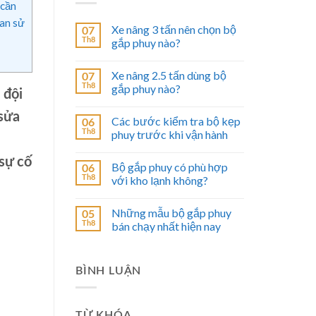
 cần
ian sử
Xe nâng 3 tấn nên chọn bộ
07
Th8
gắp phuy nào?
Xe nâng 2.5 tấn dùng bộ
07
Th8
gắp phuy nào?
 đội
 sửa
Các bước kiểm tra bộ kẹp
06
Th8
phuy trước khi vận hành
sự cố
Bộ gắp phuy có phù hợp
06
Th8
với kho lạnh không?
Những mẫu bộ gắp phuy
05
Th8
bán chạy nhất hiện nay
BÌNH LUẬN
TỪ KHÓA