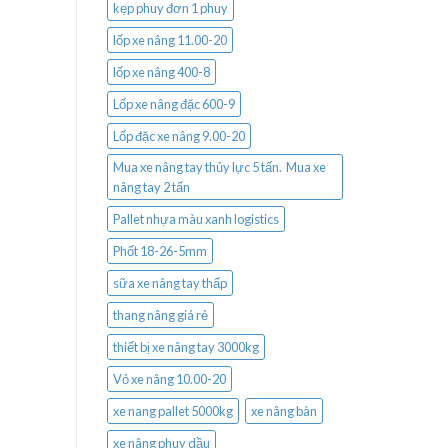
kẹp phuy đơn 1 phuy
lốp xe nâng 11.00-20
lốp xe nâng 400-8
Lốp xe nâng đặc 600-9
Lốp đặc xe nâng 9.00-20
Mua xe nâng tay thủy lực 5 tấn. Mua xe
nâng tay 2 tấn
Pallet nhựa màu xanh logistics
Phốt 18-26-5mm
sữa xe nâng tay thấp
thang nâng giá rẻ
thiết bị xe nâng tay 3000kg
Vỏ xe nâng 10.00-20
xe nang pallet 5000kg
xe nâng bàn
xe nâng phuy dầu