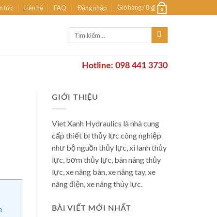
Giỏ hàng /
n tức
Liên hệ
FAQ
Đăng nhập
0
₫
0
Tìm
kiếm:
Hotline: 098 441 3730
GIỚI THIỆU
Viet Xanh Hydraulics là nhà cung
cấp thiết bị thủy lực công nghiệp
như bộ nguồn thủy lực, xi lanh thủy
lực, bơm thủy lực, bàn nâng thủy
lực, xe nâng bàn, xe nâng tay, xe
nâng điện, xe nâng thủy lực.
BÀI VIẾT MỚI NHẤT
n