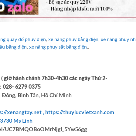
âng quay đổ phuy điện
,
xe nâng phuy bằng điện
,
xe nâng phuy n
ầu bằng điện
,
xe nâng phuy sắt bằng điện
..
 ( giờ hành chánh 7h30-4h30 các ngày Thứ 2-
l: 028- 6279 0375
ị Đông, Bình Tân, Hồ Chí Minh
s://xenangtay.net ,
https://thuylucvietxanh.com
.3730 Ms Linh
annel/UC7BMQOBoOMrNjgl_5Yw56gg