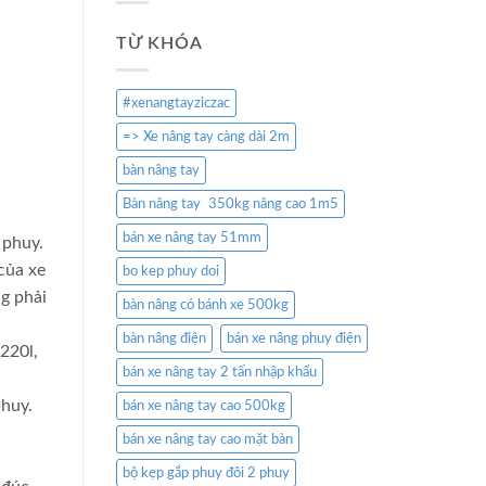
TỪ KHÓA
#xenangtayziczac
=> Xe nâng tay càng dài 2m
bàn nâng tay
Bàn nâng tay 350kg nâng cao 1m5
bán xe nâng tay 51mm
 phuy.
của xe
bo kep phuy doi
g phải
bàn nâng có bánh xe 500kg
bàn nâng điện
bán xe nâng phuy điện
220l,
bán xe nâng tay 2 tấn nhập khẩu
phuy.
bán xe nâng tay cao 500kg
bán xe nâng tay cao mặt bàn
bộ kẹp gắp phuy đôi 2 phuy