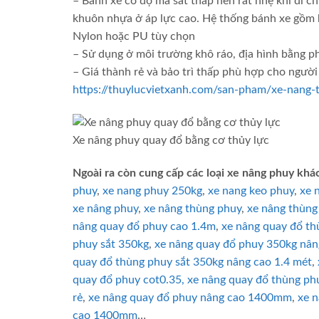
– Bánh xe có độ ma sát thấp nên rất nhẹ khi di c
khuôn nhựa ở áp lực cao. Hệ thống bánh xe gồm hai
Nylon hoặc PU tùy chọn
– Sử dụng ở môi trường khô ráo, địa hình bằng ph
– Giá thành rẻ và bảo trì thấp phù hợp cho người
https://thuylucvietxanh.com/san-pham/xe-nang-
Xe nâng phuy quay đổ bằng cơ thủy lực
Ngoài ra còn cung cấp các loại xe nâng phuy khá
phuy
,
xe nang phuy 250kg
,
xe nang keo phuy
,
xe 
xe nâng phuy
,
xe nâng thùng phuy
,
xe nâng thùng
nâng quay đổ phuy cao 1.4m
,
xe nâng quay đổ th
phuy sắt 350kg
,
xe nâng quay đổ phuy 350kg nân
quay đổ thùng phuy sắt 350kg nâng cao 1.4 mét
,
quay đổ phuy cot0.35, xe nâng quay đổ thùng ph
rẻ
,
xe nâng quay đổ phuy nâng cao 1400mm
,
xe n
cao 1400mm
…