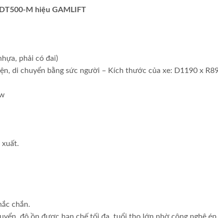
: EDT500-M hiệu GAMLIFT
hựa, phải có đai)
ện, di chuyển bằng sức người – Kích thước của xe: D1190 x R8
kw
 xuất.
hắc chắn.
huyển, độ ồn được hạn chế tối đa, tuổi thọ lớn nhờ công nghệ ép