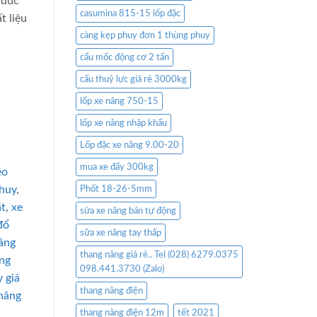
 đúc
casumina 815-15 lốp đặc
t liệu
càng kẹp phuy đơn 1 thùng phuy
cẩu mốc động cơ 2 tấn
cẩu thuỷ lực giá rẻ 3000kg
lốp xe nâng 750-15
lốp xe nâng nhập khẩu
Lốp đặc xe nâng 9.00-20
mua xe đẩy 300kg
éo
phuy
,
Phốt 18-26-5mm
ắt
,
xe
sửa xe nâng bán tự động
đổ
sữa xe nâng tay thấp
âng
thang nâng giá rẻ.. Tel (028) 6279.0375
ng
098.441.3730 (Zalo)
 giá
thang nâng điện
 nâng
thang nâng điện 12m
tết 2021