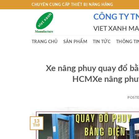
Skip
CHUYÊN CUNG CẤP THIẾT BỊ NÂNG HÀNG
to
CÔNG TY T
content
VIET XANH M
TRANG CHỦ
SẢN PHẨM
TIN TỨC
THÔNG TI
Xe nâng phuy quay đổ bằng
HCMXe nâng phuy q
POST
13
Th9