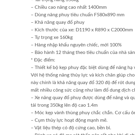
– Chiều cao nâng cao nhất 1400mm
– Dùng nâng phuy tiêu chuẩn F580x890 mm
– Khả năng quay đổ phuy
– Kích thước của xe: D1190 x R890 x C2000mm
– Tự trọng xe 160kg
– Hàng nhập khẩu nguyên chiếc, mới 100%
– Bảo hành 12 tháng theo tiêu chuẩn của nhà sản
* Đặc điểm:
– Thiết kế bộ kẹp phuy đặc biệt dùng để nâng hạ
Với hệ thống nâng thủy lực và kích chân giúp ch
này chính là khả năng quay đổ 320 độ để rót dun
mất nhiều công sức cũng như làm đổ dung dịch ch
– Xe nâng quay đổ phuy được dùng để nâng và qu
tải trong 350kg lên độ cao 1.4m
– Móc kẹp vành thùng phuy chắc chắn. Cơ cấu ôm 
– Cụm thủy lực hoạt động mạnh mẽ.
– Vật liệu thép có độ cứng cao, bền bỉ.