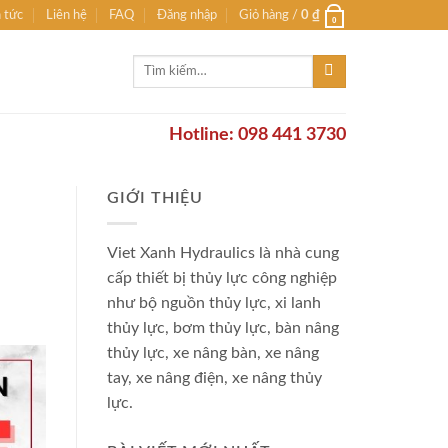
n tức
Liên hệ
FAQ
Đăng nhập
Giỏ hàng /
0
₫
0
Tìm
kiếm:
Hotline: 098 441 3730
GIỚI THIỆU
Viet Xanh Hydraulics là nhà cung
cấp thiết bị thủy lực công nghiệp
như bộ nguồn thủy lực, xi lanh
thủy lực, bơm thủy lực, bàn nâng
thủy lực, xe nâng bàn, xe nâng
tay, xe nâng điện, xe nâng thủy
lực.