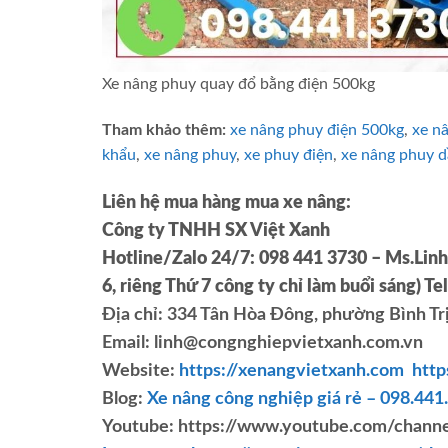
Xe nâng phuy quay đổ bằng điện 500kg
Tham khảo thêm:
xe nâng phuy điện 500kg
,
xe n
khẩu
,
xe nâng phuy
,
xe phuy điện
,
xe nâng phuy d
Liên hệ mua hàng mua xe nâng:
Công ty TNHH SX Việt Xanh
Hotline/Zalo 24/7: 098 441 3730 – Ms.Linh
6, riêng Thứ 7 công ty chỉ làm buổi sáng)
Te
Địa chỉ: 334 Tân Hòa Đông, phường Bình Tr
Email: linh@congnghiepvietxanh.com.vn
Website:
https://xenangvietxanh.com
http
Blog:
Xe nâng công nghiệp giá rẻ – 098.441
Youtube: https://www.youtube.com/ch