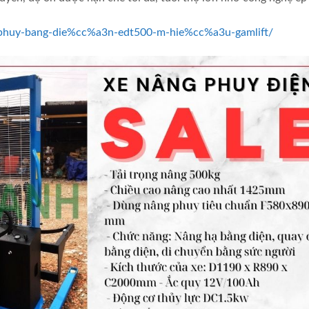
g-phuy-bang-die%cc%a3n-edt500-m-hie%cc%a3u-gamlift/