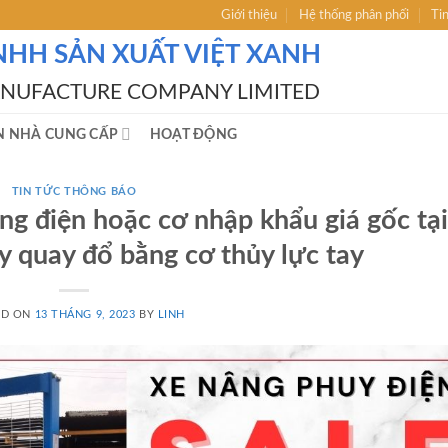
Giới thiệu
Hệ thống phân phối
Ti
NHH SẢN XUẤT VIỆT XANH
ANUFACTURE COMPANY LIMITED
N NHÀ CUNG CẤP
HOẠT ĐỘNG
TIN TỨC THÔNG BÁO
 điện hoặc cơ nhập khẩu giá gốc tại
uay đổ bằng cơ thủy lực tay
ED ON
13 THÁNG 9, 2023
BY
LINH