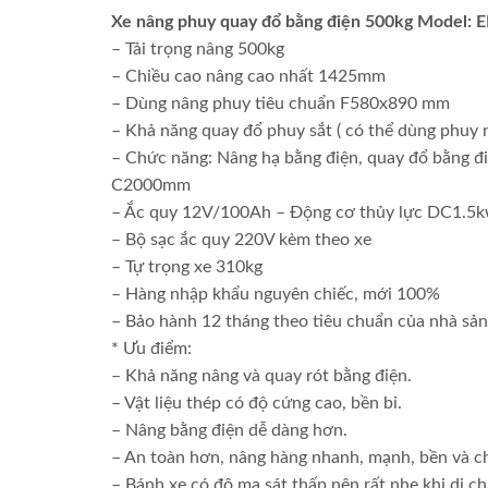
Xe nâng phuy quay đổ bằng điện 500kg Model
– Tải trọng nâng 500kg
– Chiều cao nâng cao nhất 1425mm
– Dùng nâng phuy tiêu chuẩn F580x890 mm
– Khả năng quay đổ phuy sắt ( có thể dùng phuy n
– Chức năng: Nâng hạ bằng điện, quay đổ bằng đi
C2000mm
– Ắc quy 12V/100Ah – Động cơ thủy lực DC1.5
– Bộ sạc ắc quy 220V kèm theo xe
– Tự trọng xe 310kg
– Hàng nhập khẩu nguyên chiếc, mới 100%
– Bảo hành 12 tháng theo tiêu chuẩn của nhà sản
* Ưu điểm:
– Khả năng nâng và quay rót bằng điện.
– Vật liệu thép có độ cứng cao, bền bỉ.
– Nâng bằng điện dễ dàng hơn.
– An toàn hơn, nâng hàng nhanh, mạnh, bền và c
– Bánh xe có độ ma sát thấp nên rất nhẹ khi di c