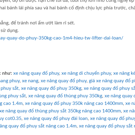
huyển, độ ồn được hạn chế tối đa, tuổi thọ lớn nhờ công nghệ ép
 bánh lái phía sau và hai bánh cố định chịu lực phía trước, chấ
ẳng, để tránh nơi ẩm ướt làm rỉ sét.
 sử dụng.
tay-quay-do-phuy-350kg-cao-1m4-hieu-tw-lifter-dai-loan/
c như:
xe nâng quay đổ phuy
,
xe nâng di chuyển phuy
,
xe nâng k
nang phuy
,
xe nang
,
xe nâng quay đổ phuy
,
giá xe nâng quay đổ 
 phuy sắt,
xe nâng quay đổ phuy 350kg
,
xe nâng quay đổ phuy s
ùng phuy sắt
,
xe nâng quay đổ thùng phuy 350kg
,
xe nâng quay 
g cao 1.4m
,
xe nâng quay đổ phuy 350k nâng cao 1400mm
,
xe n
xe nâng quay đổ thùng phuy sắt 350kg nâng cao 1400mm
,
xe nâ
uy cot0.35
,
xe nâng quay đổ phuy đài loan
,
xe nâng quay đổ phuy
âng quay đổ phuy sắt nâng cao 1.4m
,
xe nâng quay đổ phuy sắt