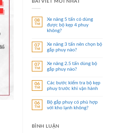
BÀI VIẾT MỚI NHẤT
Xe nâng 5 tấn có dùng
08
Th8
được bộ kẹp 4 phuy
không?
Xe nâng 3 tấn nên chọn bộ
07
Th8
gắp phuy nào?
Xe nâng 2.5 tấn dùng bộ
07
Th8
gắp phuy nào?
Các bước kiểm tra bộ kẹp
06
Th8
phuy trước khi vận hành
Bộ gắp phuy có phù hợp
06
Th8
với kho lạnh không?
BÌNH LUẬN