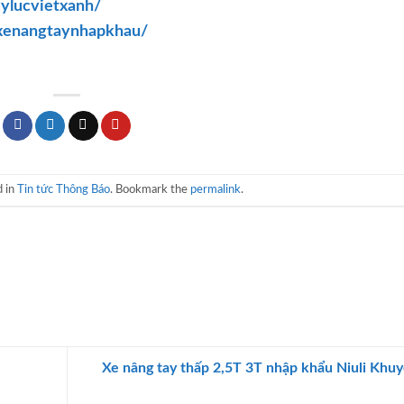
ylucvietxanh/
xenangtaynhapkhau/
d in
Tin tức Thông Báo
. Bookmark the
permalink
.
Xe nâng tay thấp 2,5T 3T nhập khẩu Niuli Khu