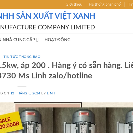
Giới thiệu
Hệ thống phân phối
Ti
NHH SẢN XUẤT VIỆT XANH
ANUFACTURE COMPANY LIMITED
N NHÀ CUNG CẤP
HOẠT ĐỘNG
TIN TỨC THÔNG BÁO
5kw, áp 200 . Hàng ý có sẵn hàng. Li
3730 Ms Linh zalo/hotline
ED ON
12 THÁNG 3, 2024
BY
LINH