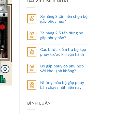
BÀI VIẾT MỚI NHẤT
Xe nâng 3 tấn nên chọn bộ
07
Th8
gắp phuy nào?
Xe nâng 2.5 tấn dùng bộ
07
Th8
gắp phuy nào?
Các bước kiểm tra bộ kẹp
06
Th8
phuy trước khi vận hành
Bộ gắp phuy có phù hợp
06
Th8
với kho lạnh không?
Những mẫu bộ gắp phuy
05
Th8
bán chạy nhất hiện nay
BÌNH LUẬN