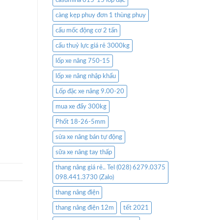
casumina 815-15 lốp đặc
càng kẹp phuy đơn 1 thùng phuy
cẩu mốc động cơ 2 tấn
cẩu thuỷ lực giá rẻ 3000kg
lốp xe nâng 750-15
lốp xe nâng nhập khẩu
Lốp đặc xe nâng 9.00-20
mua xe đẩy 300kg
Phốt 18-26-5mm
sửa xe nâng bán tự động
sữa xe nâng tay thấp
thang nâng giá rẻ.. Tel (028) 6279.0375
098.441.3730 (Zalo)
thang nâng điện
thang nâng điện 12m
tết 2021