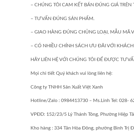
– CHÚNG TÔI CAM KẾT BÁN ĐÚNG GIÁ TRÊN 
– TƯ VẤN ĐÚNG SẢN PHẨM.
– GIAO HÀNG ĐÚNG CHỦNG LOẠI, MẪU MÃ V
– CÓ
NHIỀU CHÍNH SÁCH ƯU ĐÃI VỚI KHÁCH 
HÃY LIÊN HỆ VỚI CHÚNG TÔI ĐỂ ĐƯỢC TƯ VẤN 
Mọi chi tiết Quý khách vui lòng liên hệ:
Công ty TNHH Sản Xuất Việt Xanh
Hotline/Zalo : 0984413730 – Ms.Linh Tel: 028- 
VPĐD: 152/23/5 Lý Thánh Tông, Phường Hiệp Tâ
Kho hàng : 334 Tân Hòa Đông, phường Bình Trị Đ