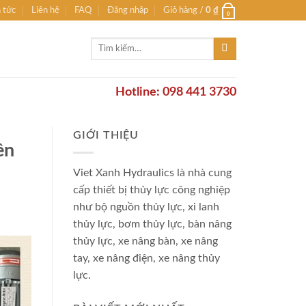
n tức
Liên hệ
FAQ
Đăng nhập
Giỏ hàng /
0
₫
0
Tìm
kiếm:
Hotline: 098 441 3730
GIỚI THIỆU
ên
Viet Xanh Hydraulics là nhà cung
cấp thiết bị thủy lực công nghiệp
như bộ nguồn thủy lực, xi lanh
thủy lực, bơm thủy lực, bàn nâng
thủy lực, xe nâng bàn, xe nâng
tay, xe nâng điện, xe nâng thủy
lực.