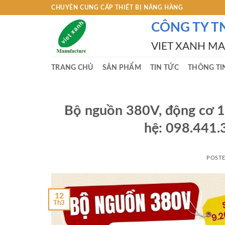
Skip
CHUYÊN CUNG CẤP THIẾT BỊ NÂNG HÀNG
to
CÔNG TY T
content
VIET XANH M
TRANG CHỦ
SẢN PHẨM
TIN TỨC
THÔNG TI
Bộ nguồn 380V, động cơ 1.
hệ: 098.441.
POST
12
Th3