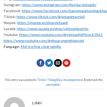
Instagram:
https://www.instagram.com/thuylucvietxanh/
Facebook:
https://www.facebook.com/banxenangtaynhapkha
Tiktok:
https://www.tiktok.com/@xenangtayniuli
Shopee:
https://shopee.vn/shopvietxanh
Lazada:
https://www.lazada.vn/shop/vietxanhpalstic
Youtube:
https://www.youtube.com/@vietxanhlifttruck3561
https://www.youtube.com/@nhuacongnghiepviet
Fanpage:
Môi trường công nghiệp
This entry was posted in
Tin tức Thông Báo
,
Uncategorized
. Bookmark the
permalink
.
LINH