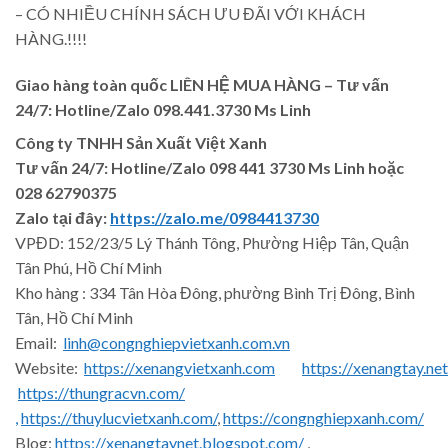
– CÓ NHIỀU CHÍNH SÁCH ƯU ĐÃI VỚI KHÁCH
HÀNG.!!!!
Giao hàng toàn quốc LIÊN HỆ MUA HÀNG
– Tư vấn
24/7: Hotline/Zalo 098.441.3730 Ms Linh
Công ty TNHH Sản Xuất Việt Xanh
Tư vấn 24/7: Hotline
/Zalo
098 441 3730
Ms Linh
hoặc
028 62790375
Zalo tại đây:
https://zalo.me/0984413730
VPĐD: 152/23/5 Lý Thánh Tông, Phường Hiệp Tân, Quận
Tân Phú, Hồ Chí Minh
Kho hàng : 334 Tân Hòa Đông, phường Bình Trị Đông, Bình
Tân, Hồ Chí Minh
Email:
linh@congnghiepvietxanh.com.vn
Website:
https://xenangvietxanh.com
https://xenangtay.net
https://thungracvn.com/
,
https://thuylucvietxanh.com/
,
https://congnghiepxanh.com/
Blog:
https://xenangtaynet.blogspot.com/
,