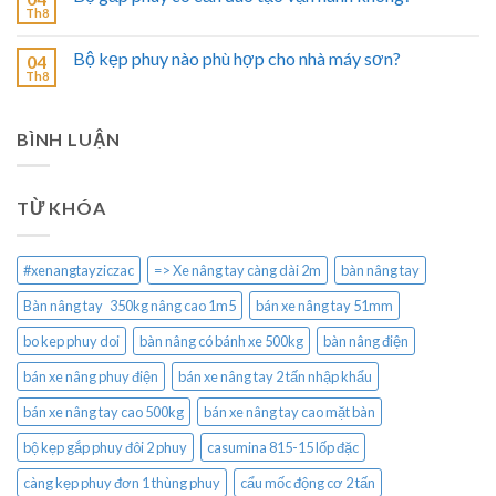
Th8
Bộ kẹp phuy nào phù hợp cho nhà máy sơn?
04
Th8
BÌNH LUẬN
TỪ KHÓA
#xenangtayziczac
=> Xe nâng tay càng dài 2m
bàn nâng tay
Bàn nâng tay 350kg nâng cao 1m5
bán xe nâng tay 51mm
bo kep phuy doi
bàn nâng có bánh xe 500kg
bàn nâng điện
bán xe nâng phuy điện
bán xe nâng tay 2 tấn nhập khẩu
bán xe nâng tay cao 500kg
bán xe nâng tay cao mặt bàn
bộ kẹp gắp phuy đôi 2 phuy
casumina 815-15 lốp đặc
càng kẹp phuy đơn 1 thùng phuy
cẩu mốc động cơ 2 tấn