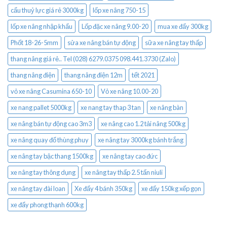
cẩu thuỷ lực giá rẻ 3000kg
lốp xe nâng 750-15
lốp xe nâng nhập khẩu
Lốp đặc xe nâng 9.00-20
mua xe đẩy 300kg
Phốt 18-26-5mm
sửa xe nâng bán tự động
sữa xe nâng tay thấp
thang nâng giá rẻ.. Tel (028) 6279.0375 098.441.3730 (Zalo)
thang nâng điện
thang nâng điện 12m
tết 2021
vỏ xe nâng Casumina 650-10
Vỏ xe nâng 10.00-20
xe nang pallet 5000kg
xe nang tay thap 3 tan
xe nâng bàn
xe nâng bán tự động cao 3m3
xe nâng cao 1.2 tải nâng 500kg
xe nâng quay đổ thùng phuy
xe nâng tay 3000kg bánh trắng
xe nâng tay bậc thang 1500kg
xe nâng tay cao đức
xe nâng tay thông dụng
xe nâng tay thấp 2.5 tấn niuli
xe nâng tay đài loan
Xe đẩy 4 bánh 350kg
xe đẩy 150kg xếp gọn
xe đẩy phong thạnh 600kg