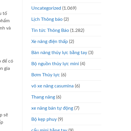
Uncategorized
(1.069)
u tố
Lịch Thông báo
(2)
 phẩm
anh và
Tin tức Thông Báo
(1.282)
Xe nâng điện thấp
(2)
Bàn nâng thủy lực bằng tay
(3)
p để có
Bộ nguồn thủy lực mini
(4)
n gia
Bơm Thủy lực
(6)
vỏ xe nâng casumina
(6)
Thang nâng
(6)
xe nâng bán tự động
(7)
p sẽ
Bộ kẹp phuy
(9)
ấp
cẩu mini bằng tay
(9)