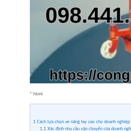
“`html
1
Cách lựa chọn xe nâng tay cao cho doanh nghiệp
1.1
Xác định nhu cầu vận chuyển của doanh ngh