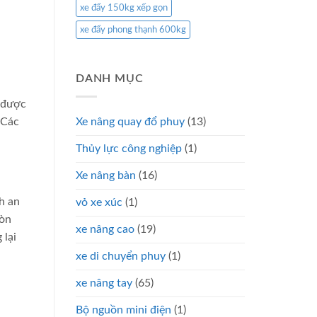
xe đẩy 150kg xếp gọn
xe đẩy phong thạnh 600kg
DANH MỤC
g được
Xe nâng quay đổ phuy
(13)
 Các
Thủy lực công nghiệp
(1)
Xe nâng bàn
(16)
h an
vỏ xe xúc
(1)
còn
xe nâng cao
(19)
 lại
xe di chuyển phuy
(1)
xe nâng tay
(65)
Bộ nguồn mini điện
(1)