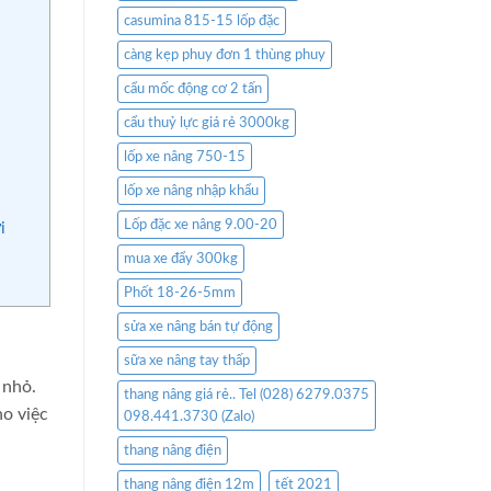
casumina 815-15 lốp đặc
càng kẹp phuy đơn 1 thùng phuy
cẩu mốc động cơ 2 tấn
cẩu thuỷ lực giá rẻ 3000kg
lốp xe nâng 750-15
lốp xe nâng nhập khẩu
Lốp đặc xe nâng 9.00-20
i
mua xe đẩy 300kg
Phốt 18-26-5mm
sửa xe nâng bán tự động
sữa xe nâng tay thấp
 nhỏ.
thang nâng giá rẻ.. Tel (028) 6279.0375
ho việc
098.441.3730 (Zalo)
thang nâng điện
thang nâng điện 12m
tết 2021