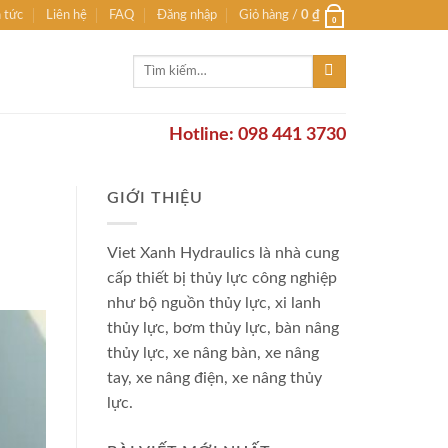
n tức
Liên hệ
FAQ
Đăng nhập
Giỏ hàng /
0
₫
0
Tìm
kiếm:
Hotline: 098 441 3730
GIỚI THIỆU
Viet Xanh Hydraulics là nhà cung
cấp thiết bị thủy lực công nghiệp
như bộ nguồn thủy lực, xi lanh
thủy lực, bơm thủy lực, bàn nâng
thủy lực, xe nâng bàn, xe nâng
tay, xe nâng điện, xe nâng thủy
lực.