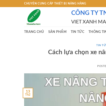
Skip
CHUYÊN CUNG CẤP THIẾT BỊ NÂNG HÀNG
to
CÔNG TY T
content
VIET XANH M
TRANG CHỦ
SẢN PHẨM
TIN TỨC
THÔNG TI
TIN TƯ
Cách lựa chọn xe nâ
POST
13
Th2