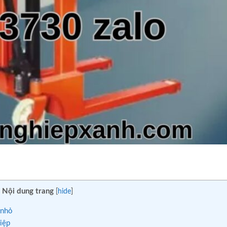
Nội dung trang
[
hide
]
 nhỏ
iệp