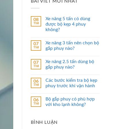
BÀI VIẾT MỚI NHẤT
Xe nâng 5 tấn có dùng
08
Th8
được bộ kẹp 4 phuy
không?
Xe nâng 3 tấn nên chọn bộ
07
Th8
gắp phuy nào?
Xe nâng 2.5 tấn dùng bộ
07
Th8
gắp phuy nào?
Các bước kiểm tra bộ kẹp
06
Th8
phuy trước khi vận hành
Bộ gắp phuy có phù hợp
06
Th8
với kho lạnh không?
BÌNH LUẬN