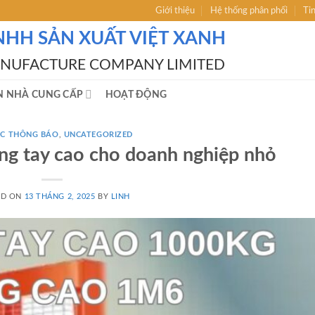
Giới thiệu
Hệ thống phân phối
Ti
NHH SẢN XUẤT VIỆT XANH
ANUFACTURE COMPANY LIMITED
N NHÀ CUNG CẤP
HOẠT ĐỘNG
́C THÔNG BÁO
,
UNCATEGORIZED
ng tay cao cho doanh nghiệp nhỏ
ED ON
13 THÁNG 2, 2025
BY
LINH