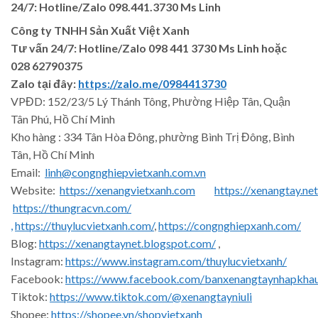
24/7: Hotline/Zalo 098.441.3730 Ms Linh
Công ty TNHH Sản Xuất Việt Xanh
Tư vấn 24/7: Hotline
/Zalo
098 441 3730
Ms Linh
hoặc
028 62790375
Zalo tại đây:
https://zalo.me/0984413730
VPĐD: 152/23/5 Lý Thánh Tông, Phường Hiệp Tân, Quận
Tân Phú, Hồ Chí Minh
Kho hàng : 334 Tân Hòa Đông, phường Bình Trị Đông, Bình
Tân, Hồ Chí Minh
Email:
linh@congnghiepvietxanh.com.vn
Website:
https://xenangvietxanh.com
https://xenangtay.net
https://thungracvn.com/
,
https://thuylucvietxanh.com/
,
https://congnghiepxanh.com/
Blog:
https://xenangtaynet.blogspot.com/
,
Instagram:
https://www.instagram.com/thuylucvietxanh/
Facebook:
https://www.facebook.com/banxenangtaynhapkha
Tiktok:
https://www.tiktok.com/@xenangtayniuli
Shopee:
https://shopee.vn/shopvietxanh