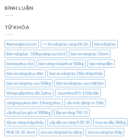
BÌNH LUẬN
TỪ KHÓA
#xenangtayziczac
=> Xe nâng tay càng dài 2m
bàn nâng tay
Bàn nâng tay 350kg nâng cao 1m5
bán xe nâng tay 51mm
bo kep phuy doi
bàn nâng có bánh xe 500kg
bàn nâng điện
bán xe nâng phuy điện
bán xe nâng tay 2 tấn nhập khẩu
bán xe nâng tay cao 500kg
bán xe nâng tay cao mặt bàn
bộ kẹp gắp phuy đôi 2 phuy
casumina 815-15 lốp đặc
càng kẹp phuy đơn 1 thùng phuy
cẩu mốc động cơ 2 tấn
cẩu thuỷ lực giá rẻ 3000kg
lốp xe nâng 750-15
lốp xe nâng nhập khẩu
Lốp đặc xe nâng 9.00-20
mua xe đẩy 300kg
Phốt 18-26-5mm
sửa xe nâng bán tự động
sữa xe nâng tay thấp