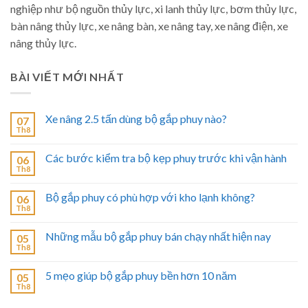
nghiệp như bộ nguồn thủy lực, xi lanh thủy lực, bơm thủy lực,
bàn nâng thủy lực, xe nâng bàn, xe nâng tay, xe nâng điện, xe
nâng thủy lực.
BÀI VIẾT MỚI NHẤT
Xe nâng 2.5 tấn dùng bộ gắp phuy nào?
07
Th8
Các bước kiểm tra bộ kẹp phuy trước khi vận hành
06
Th8
Bộ gắp phuy có phù hợp với kho lạnh không?
06
Th8
Những mẫu bộ gắp phuy bán chạy nhất hiện nay
05
Th8
5 mẹo giúp bộ gắp phuy bền hơn 10 năm
05
Th8