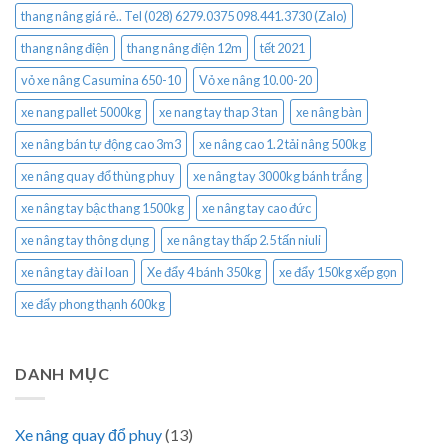
thang nâng giá rẻ.. Tel (028) 6279.0375 098.441.3730 (Zalo)
thang nâng điện
thang nâng điện 12m
tết 2021
vỏ xe nâng Casumina 650-10
Vỏ xe nâng 10.00-20
xe nang pallet 5000kg
xe nang tay thap 3 tan
xe nâng bàn
xe nâng bán tự động cao 3m3
xe nâng cao 1.2 tải nâng 500kg
xe nâng quay đổ thùng phuy
xe nâng tay 3000kg bánh trắng
xe nâng tay bậc thang 1500kg
xe nâng tay cao đức
xe nâng tay thông dụng
xe nâng tay thấp 2.5 tấn niuli
xe nâng tay đài loan
Xe đẩy 4 bánh 350kg
xe đẩy 150kg xếp gọn
xe đẩy phong thạnh 600kg
DANH MỤC
Xe nâng quay đổ phuy
(13)