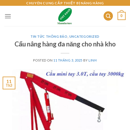
Skip
CHUYÊN CUNG CẤP THIẾT BỊ NÂNG HÀNG
to
0
content
TIN TỨC THÔNG BÁO
,
UNCATEGORIZED
Cẩu nâng hàng đa năng cho nhà kho
POSTED ON
11 THÁNG 3, 2025
BY
LINH
11
Th3