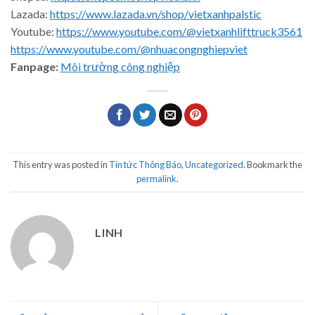
Lazada:
https://www.lazada.vn/shop/vietxanhpalstic
Youtube:
https://www.youtube.com/@vietxanhlifttruck3561
https://www.youtube.com/@nhuacongnghiepviet
Fanpage:
Môi trường công nghiệp
This entry was posted in
Tin tức Thông Báo
,
Uncategorized
. Bookmark the
permalink
.
LINH