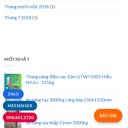
Tháng mười một 2018
(1)
Tháng 7 2018
(1)
MỚI NHẤT
Thang nâng điện cao 10m GTWY1001 Hiệu
NIULI - 125kg
ZALO
Xe nâng tay 3000kg càng hẹp 550x1150mm
MESSENGER
BÁO GIÁ
098.441.3730
Xe nâng tay thấp 51mm 2000kg