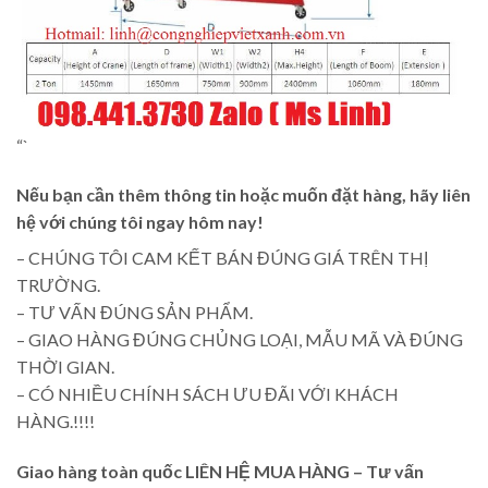
“`
Nếu bạn cần thêm thông tin hoặc muốn đặt hàng, hãy liên
hệ với chúng tôi ngay hôm nay!
– CHÚNG TÔI CAM KẾT BÁN ĐÚNG GIÁ TRÊN THỊ
TRƯỜNG.
– TƯ VẤN ĐÚNG SẢN PHẨM.
– GIAO HÀNG ĐÚNG CHỦNG LOẠI, MẪU MÃ VÀ ĐÚNG
THỜI GIAN.
– CÓ NHIỀU CHÍNH SÁCH ƯU ĐÃI VỚI KHÁCH
HÀNG.!!!!
Giao hàng toàn quốc LIÊN HỆ MUA HÀNG
– Tư vấn