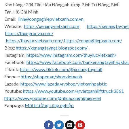
Kho hàng : 334 Tân Hòa Đông, phường Bình Trị Đông, Bình
Tân, Hồ Chí Minh
Email:
linh@congnghiepvietxanh.com.vn
Website:
https://xenangvietxanh.com
https://xenangtay.net
https://thungracvn.com/
,
https://thuylucvietxanh.com/
,
https://congnghiepxanh.com/
Blog:
https://xenangtaynet.blogspot.com/
,
Instagram:
https://www.instagram.com/thuylucvietxanh/
Facebook:
https://www.facebook.com/banxenangtaynhapkha
Tiktok:
https://www.tiktok.com/@xenangtayniuli
Shopee:
https://shopee.vn/shopvietxanh
Lazada:
https://www.lazada.vn/shop/vietxanhpalstic
Youtube:
https://www.youtube.com/@vietxanhlifttruck3561
https://www.youtube.com/@nhuacongnghiepviet
Fanpage:
Môi trường công nghiệp