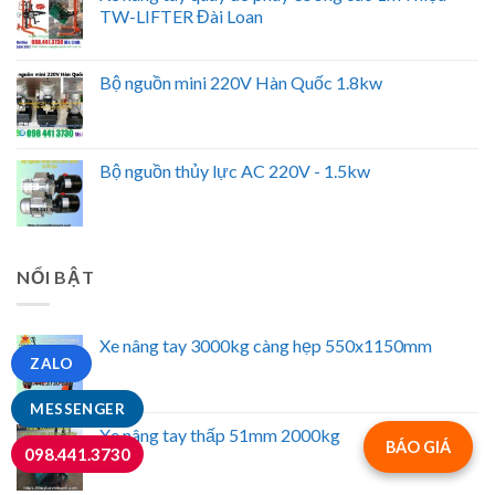
TW-LIFTER Đài Loan
Bộ nguồn mini 220V Hàn Quốc 1.8kw
Bộ nguồn thủy lực AC 220V - 1.5kw
NỔI BẬT
Xe nâng tay 3000kg càng hẹp 550x1150mm
ZALO
MESSENGER
Xe nâng tay thấp 51mm 2000kg
BÁO GIÁ
098.441.3730