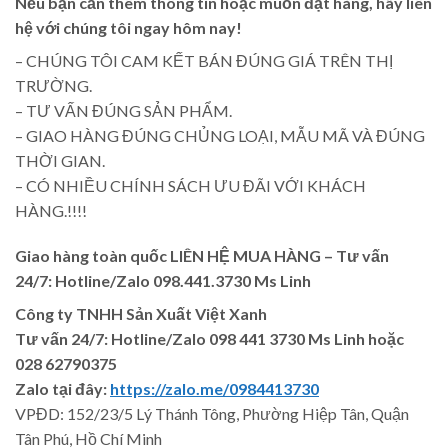
Nếu bạn cần thêm thông tin hoặc muốn đặt hàng, hãy liên
hệ với chúng tôi ngay hôm nay!
– CHÚNG TÔI CAM KẾT BÁN ĐÚNG GIÁ TRÊN THỊ
TRƯỜNG.
– TƯ VẤN ĐÚNG SẢN PHẨM.
– GIAO HÀNG ĐÚNG CHỦNG LOẠI, MẪU MÃ VÀ ĐÚNG
THỜI GIAN.
– CÓ NHIỀU CHÍNH SÁCH ƯU ĐÃI VỚI KHÁCH
HÀNG.!!!!
Giao hàng toàn quốc LIÊN HỆ MUA HÀNG
– Tư vấn
24/7: Hotline/Zalo 098.441.3730 Ms Linh
Công ty TNHH Sản Xuất Việt Xanh
Tư vấn 24/7: Hotline
/Zalo
098 441 3730
Ms Linh
hoặc
028 62790375
Zalo tại đây:
https://zalo.me/0984413730
VPĐD: 152/23/5 Lý Thánh Tông, Phường Hiệp Tân, Quận
Tân Phú, Hồ Chí Minh