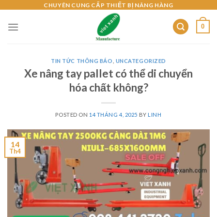
Skip
CHUYÊN CUNG CẤP THIẾT BỊ NÂNG HÀNG
to
0
content
TIN TỨC THÔNG BÁO
,
UNCATEGORIZED
Xe nâng tay pallet có thể di chuyển
hóa chất không?
POSTED ON
14 THÁNG 4, 2025
BY
LINH
14
Th4