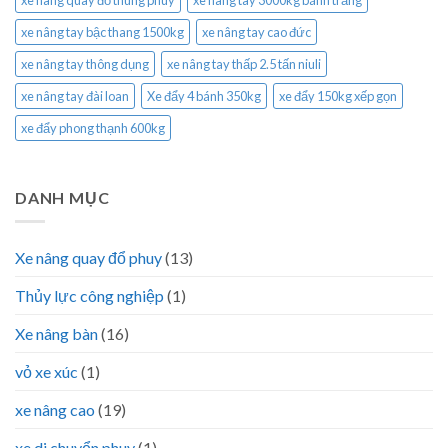
xe nâng tay bậc thang 1500kg
xe nâng tay cao đức
xe nâng tay thông dụng
xe nâng tay thấp 2.5 tấn niuli
xe nâng tay đài loan
Xe đẩy 4 bánh 350kg
xe đẩy 150kg xếp gọn
xe đẩy phong thạnh 600kg
DANH MỤC
Xe nâng quay đổ phuy
(13)
Thủy lực công nghiệp
(1)
Xe nâng bàn
(16)
vỏ xe xúc
(1)
xe nâng cao
(19)
xe di chuyển phuy
(1)