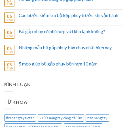
Th8
Các bước kiểm tra bộ kẹp phuy trước khi vận hành
06
Th8
Bộ gắp phuy có phù hợp với kho lạnh không?
06
Th8
Những mẫu bộ gắp phuy bán chạy nhất hiện nay
05
Th8
5 mẹo giúp bộ gắp phuy bền hơn 10 năm
05
Th8
BÌNH LUẬN
TỪ KHÓA
#xenangtayziczac
=> Xe nâng tay càng dài 2m
bàn nâng tay
Bàn nâng tay 350kg nâng cao 1m5
bán xe nâng tay 51mm