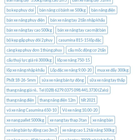
bo kep phuy doi
bàn nâng có bánh xe 500kg
bàn nâng điện
bán xe nâng phuy điện
bán xe nâng tay 2 tấn nhập khẩu
bán xe nâng tay cao 500kg
bán xe nâng tay cao mặt bàn
bộ kẹp gắp phuy đôi 2 phuy
casumina 815-15 lốp đặc
càng kẹp phuy đơn 1 thùng phuy
cẩu mốc động cơ 2 tấn
cẩu thuỷ lực giá rẻ 3000kg
lốp xe nâng 750-15
lốp xe nâng nhập khẩu
Lốp đặc xe nâng 9.00-20
mua xe đẩy 300kg
Phốt 18-26-5mm
sửa xe nâng bán tự động
sữa xe nâng tay thấp
thang nâng giá rẻ.. Tel (028) 6279.0375 098.441.3730 (Zalo)
thang nâng điện
thang nâng điện 12m
tết 2021
vỏ xe nâng Casumina 650-10
Vỏ xe nâng 10.00-20
xe nang pallet 5000kg
xe nang tay thap 3 tan
xe nâng bàn
xe nâng bán tự động cao 3m3
xe nâng cao 1.2 tải nâng 500kg
xe nâng quay đổ thùng phuy
xe nâng tay 3000kg bánh trắng