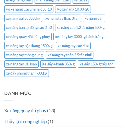
thang nâng điện
thang nâng điện 12m
tết 2021
vỏ xe nâng Casumina 650-10
Vỏ xe nâng 10.00-20
xe nang pallet 5000kg
xe nang tay thap 3 tan
xe nâng bàn
xe nâng bán tự động cao 3m3
xe nâng cao 1.2 tải nâng 500kg
xe nâng quay đổ thùng phuy
xe nâng tay 3000kg bánh trắng
xe nâng tay bậc thang 1500kg
xe nâng tay cao đức
xe nâng tay thông dụng
xe nâng tay thấp 2.5 tấn niuli
xe nâng tay đài loan
Xe đẩy 4 bánh 350kg
xe đẩy 150kg xếp gọn
xe đẩy phong thạnh 600kg
DANH MỤC
Xe nâng quay đổ phuy
(13)
Thủy lực công nghiệp
(1)