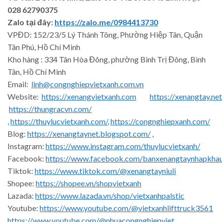
028 62790375
Zalo tại đây:
https://zalo.me/0984413730
VPĐD: 152/23/5 Lý Thánh Tông, Phường Hiệp Tân, Quận
Tân Phú, Hồ Chí Minh
Kho hàng : 334 Tân Hòa Đông, phường Bình Trị Đông, Bình
Tân, Hồ Chí Minh
Email:
linh@congnghiepvietxanh.com.vn
Website:
https://xenangvietxanh.com
https://xenangtay.net
https://thungracvn.com/
,
https://thuylucvietxanh.com/
,
https://congnghiepxanh.com/
Blog:
https://xenangtaynet.blogspot.com/
,
Instagram:
https://www.instagram.com/thuylucvietxanh/
Facebook:
https://www.facebook.com/banxenangtaynhapkha
Tiktok:
https://www.tiktok.com/@xenangtayniuli
Shopee:
https://shopee.vn/shopvietxanh
Lazada:
https://www.lazada.vn/shop/vietxanhpalstic
Youtube:
https://www.youtube.com/@vietxanhlifttruck3561
https://www.youtube.com/@nhuacongnghiepviet