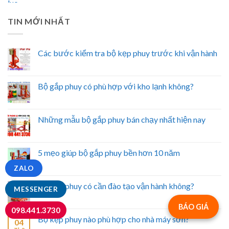
TIN MỚI NHẤT
Các bước kiểm tra bộ kẹp phuy trước khi vận hành
Bộ gắp phuy có phù hợp với kho lạnh không?
Những mẫu bộ gắp phuy bán chạy nhất hiện nay
5 mẹo giúp bộ gắp phuy bền hơn 10 năm
ZALO
Bộ gắp phuy có cần đào tạo vận hành không?
MESSENGER
BÁO GIÁ
098.441.3730
Bộ kẹp phuy nào phù hợp cho nhà máy sơn?
04