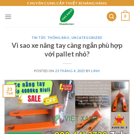
Skip
CHUYÊN CUNG CẤP THIẾT BỊ NÂNG HÀNG
to
0
content
TIN TỨC THÔNG BÁO
,
UNCATEGORIZED
Vì sao xe nâng tay càng ngắn phù hợp
với pallet nhỏ?
POSTED ON
23 THÁNG 4, 2025
BY
LINH
23
Th4