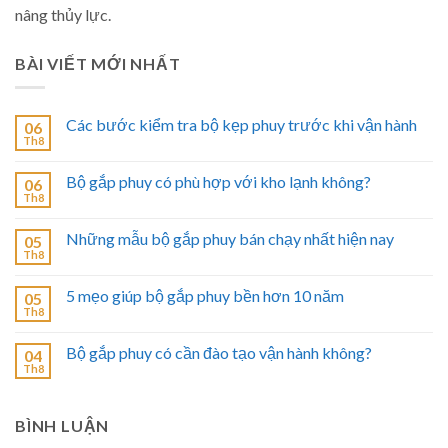
nâng thủy lực.
BÀI VIẾT MỚI NHẤT
Các bước kiểm tra bộ kẹp phuy trước khi vận hành
06
Th8
Bộ gắp phuy có phù hợp với kho lạnh không?
06
Th8
Những mẫu bộ gắp phuy bán chạy nhất hiện nay
05
Th8
5 mẹo giúp bộ gắp phuy bền hơn 10 năm
05
Th8
Bộ gắp phuy có cần đào tạo vận hành không?
04
Th8
BÌNH LUẬN