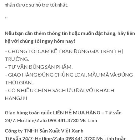
nhận được sự hỗ trợ tốt nhất.
“`
Nếu bạn cần thêm thông tin hoặc muốn đặt hàng, hãy liên
hệ với chúng tôi ngay hôm nay!
– CHÚNG TÔI CAM KẾT BÁN ĐÚNG GIÁ TRÊN THỊ
TRƯỜNG.
– TƯ VẤN ĐÚNG SẢN PHẨM.
– GIAO HÀNG ĐÚNG CHỦNG LOẠI, MẪU MÃ VÀ ĐÚNG
THỜI GIAN.
– CÓ NHIỀU CHÍNH SÁCH ƯU ĐÃI VỚI KHÁCH
HÀNG.!!!!
Giao hàng toàn quốc LIÊN HỆ MUA HÀNG
– Tư vấn
24/7: Hotline/Zalo 098.441.3730 Ms Linh
Công ty TNHH Sản Xuất Việt Xanh
Tư vấn 24/7: Hotline
/Zalo
098 441 3730
Ms Linh
hoặc