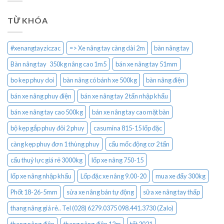
TỪ KHÓA
#xenangtayziczac
=> Xe nâng tay càng dài 2m
bàn nâng tay
Bàn nâng tay 350kg nâng cao 1m5
bán xe nâng tay 51mm
bo kep phuy doi
bàn nâng có bánh xe 500kg
bàn nâng điện
bán xe nâng phuy điện
bán xe nâng tay 2 tấn nhập khẩu
bán xe nâng tay cao 500kg
bán xe nâng tay cao mặt bàn
bộ kẹp gắp phuy đôi 2 phuy
casumina 815-15 lốp đặc
càng kẹp phuy đơn 1 thùng phuy
cẩu mốc động cơ 2 tấn
cẩu thuỷ lực giá rẻ 3000kg
lốp xe nâng 750-15
lốp xe nâng nhập khẩu
Lốp đặc xe nâng 9.00-20
mua xe đẩy 300kg
Phốt 18-26-5mm
sửa xe nâng bán tự động
sữa xe nâng tay thấp
thang nâng giá rẻ.. Tel (028) 6279.0375 098.441.3730 (Zalo)