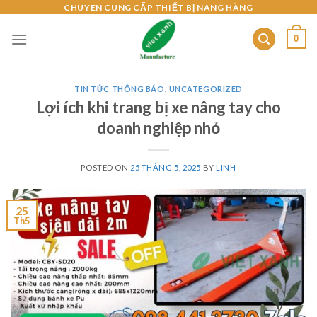
Skip
CHUYÊN CUNG CẤP THIẾT BỊ NÂNG HÀNG
to
0
content
TIN TỨC THÔNG BÁO
,
UNCATEGORIZED
Lợi ích khi trang bị xe nâng tay cho
doanh nghiệp nhỏ
POSTED ON
25 THÁNG 5, 2025
BY
LINH
25
Th5