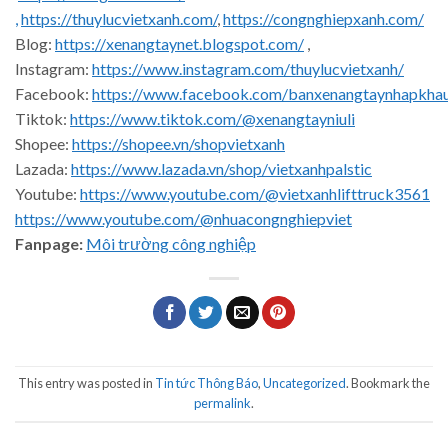
,
https://thuylucvietxanh.com/
,
https://congnghiepxanh.com/
Blog:
https://xenangtaynet.blogspot.com/
,
Instagram:
https://www.instagram.com/thuylucvietxanh/
Facebook:
https://www.facebook.com/banxenangtaynhapkha
Tiktok:
https://www.tiktok.com/@xenangtayniuli
Shopee:
https://shopee.vn/shopvietxanh
Lazada:
https://www.lazada.vn/shop/vietxanhpalstic
Youtube:
https://www.youtube.com/@vietxanhlifttruck3561
https://www.youtube.com/@nhuacongnghiepviet
Fanpage:
Môi trường công nghiệp
This entry was posted in
Tin tức Thông Báo
,
Uncategorized
. Bookmark the
permalink
.