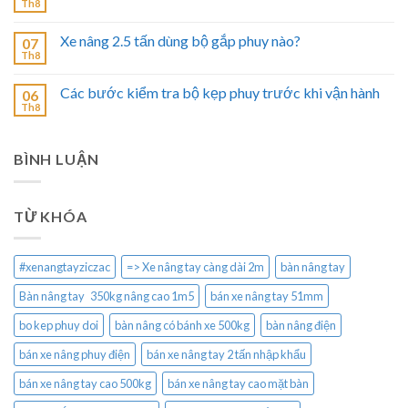
Th8
Xe nâng 2.5 tấn dùng bộ gắp phuy nào?
07
Th8
Các bước kiểm tra bộ kẹp phuy trước khi vận hành
06
Th8
BÌNH LUẬN
TỪ KHÓA
#xenangtayziczac
=> Xe nâng tay càng dài 2m
bàn nâng tay
Bàn nâng tay 350kg nâng cao 1m5
bán xe nâng tay 51mm
bo kep phuy doi
bàn nâng có bánh xe 500kg
bàn nâng điện
bán xe nâng phuy điện
bán xe nâng tay 2 tấn nhập khẩu
bán xe nâng tay cao 500kg
bán xe nâng tay cao mặt bàn