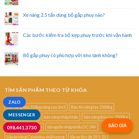
Xe nâng 2.5 tấn dùng bộ gắp phuy nào?
Các bước kiểm tra bộ kẹp phuy trước khi vận hành
Bộ gắp phuy có phù hợp với kho lạnh không?
TÌM SẢN PHẨM THEO TỪ KHÓA
ZALO
bàn nâng nhỏ 350kg nâng cao 1m5
Bán Xe nâng tay 2500kg
MESSENGER
bàn nâng cây cảnh
bàn nâng nhập khẩu
bàn nâng thủy lực 3500kg
BÁO GIÁ
bán xe nâng điện cao
bộ nguồn nhập khẩu DC 24V
098.441.3730
Lốp xe nâng Casumina chất lượng
lốp xe Xúc lật 29.5-25