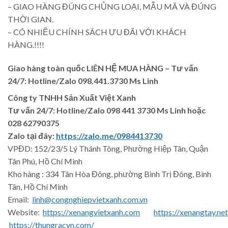
– GIAO HÀNG ĐÚNG CHỦNG LOẠI, MẪU MÃ VÀ ĐÚNG
THỜI GIAN.
– CÓ NHIỀU CHÍNH SÁCH ƯU ĐÃI VỚI KHÁCH
HÀNG.!!!!
Giao hàng toàn quốc LIÊN HỆ MUA HÀNG
– Tư vấn
24/7: Hotline/Zalo 098.441.3730 Ms Linh
Công ty TNHH Sản Xuất Việt Xanh
Tư vấn 24/7: Hotline
/Zalo
098 441 3730
Ms Linh
hoặc
028 62790375
Zalo tại đây:
https://zalo.me/0984413730
VPĐD: 152/23/5 Lý Thánh Tông, Phường Hiệp Tân, Quận
Tân Phú, Hồ Chí Minh
Kho hàng : 334 Tân Hòa Đông, phường Bình Trị Đông, Bình
Tân, Hồ Chí Minh
Email:
linh@congnghiepvietxanh.com.vn
Website:
https://xenangvietxanh.com
https://xenangtay.net
https://thungracvn.com/