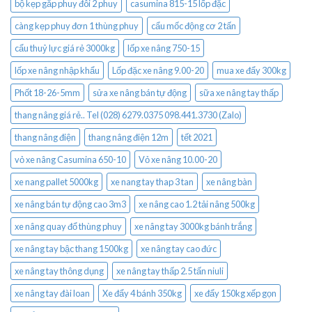
bộ kẹp gắp phuy đôi 2 phuy
casumina 815-15 lốp đặc
càng kẹp phuy đơn 1 thùng phuy
cẩu mốc động cơ 2 tấn
cẩu thuỷ lực giá rẻ 3000kg
lốp xe nâng 750-15
lốp xe nâng nhập khẩu
Lốp đặc xe nâng 9.00-20
mua xe đẩy 300kg
Phốt 18-26-5mm
sửa xe nâng bán tự động
sữa xe nâng tay thấp
thang nâng giá rẻ.. Tel (028) 6279.0375 098.441.3730 (Zalo)
thang nâng điện
thang nâng điện 12m
tết 2021
vỏ xe nâng Casumina 650-10
Vỏ xe nâng 10.00-20
xe nang pallet 5000kg
xe nang tay thap 3 tan
xe nâng bàn
xe nâng bán tự động cao 3m3
xe nâng cao 1.2 tải nâng 500kg
xe nâng quay đổ thùng phuy
xe nâng tay 3000kg bánh trắng
xe nâng tay bậc thang 1500kg
xe nâng tay cao đức
xe nâng tay thông dụng
xe nâng tay thấp 2.5 tấn niuli
xe nâng tay đài loan
Xe đẩy 4 bánh 350kg
xe đẩy 150kg xếp gọn