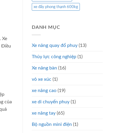
xe đẩy phong thạnh 600kg
DANH MỤC
. Xe
Xe nâng quay đổ phuy
(13)
. Điều
Thủy lực công nghiệp
(1)
Xe nâng bàn
(16)
vỏ xe xúc
(1)
xe nâng cao
(19)
iệp
xe di chuyển phuy
(1)
ng của
 quả
xe nâng tay
(65)
Bộ nguồn mini điện
(1)