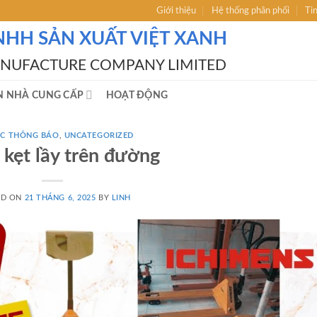
Giới thiệu
Hệ thống phân phối
Ti
NHH SẢN XUẤT VIỆT XANH
ANUFACTURE COMPANY LIMITED
N NHÀ CUNG CẤP
HOẠT ĐỘNG
́C THÔNG BÁO
,
UNCATEGORIZED
 kẹt lầy trên đường
ED ON
21 THÁNG 6, 2025
BY
LINH