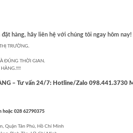
đặt hàng, hãy liên hệ với chúng tôi ngay hôm nay!
THỊ TRƯỜNG.
À ĐÚNG THỜI GIAN.
HÀNG.!!!!
HÀNG
– Tư vấn 24/7: Hotline/Zalo 098.441.3730 
nh
hoặc 028 62790375
n, Quận Tân Phú, Hồ Chí Minh