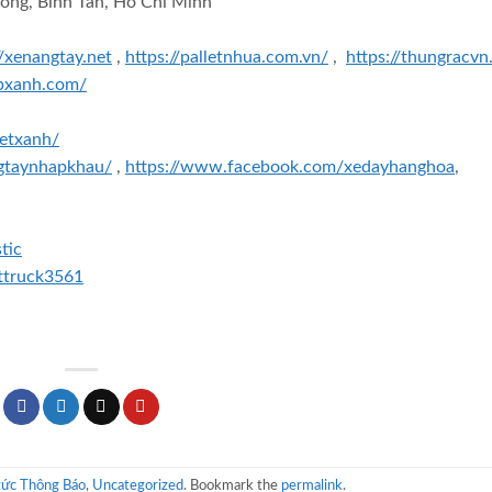
ông, Bình Tân, Hồ Chí Minh
//xenangtay.net
,
https://palletnhua.com.vn/
,
https://thungracv
epxanh.com/
ietxanh/
gtaynhapkhau/
,
https://www.facebook.com/xedayhanghoa
,
tic
ttruck3561
tức Thông Báo
,
Uncategorized
. Bookmark the
permalink
.