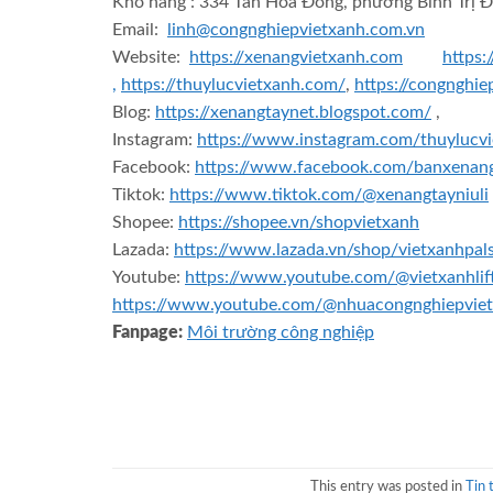
Kho hàng : 334 Tân Hòa Đông, phường Bình Trị Đ
Email:
linh@congnghiepvietxanh.com.vn
Website:
https://xenangvietxanh.com
https:
,
https://thuylucvietxanh.com/
,
https://congnghi
Blog:
https://xenangtaynet.blogspot.com/
,
Instagram:
https://www.instagram.com/thuylucv
Facebook:
https://www.facebook.com/banxenan
Tiktok:
https://www.tiktok.com/@xenangtayniuli
Shopee:
https://shopee.vn/shopvietxanh
Lazada:
https://www.lazada.vn/shop/vietxanhpals
Youtube:
https://www.youtube.com/@vietxanhlif
https://www.youtube.com/@nhuacongnghiepviet
Fanpage:
Môi trường công nghiệp
This entry was posted in
Tin 