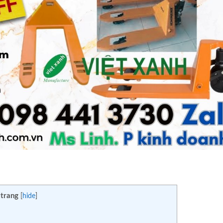
 trang
[
hide
]