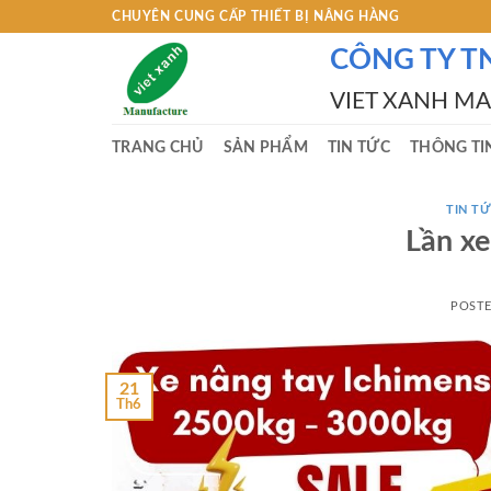
Skip
CHUYÊN CUNG CẤP THIẾT BỊ NÂNG HÀNG
to
CÔNG TY T
content
VIET XANH M
TRANG CHỦ
SẢN PHẨM
TIN TỨC
THÔNG TI
TIN TƯ
Lần xe
POST
21
Th6