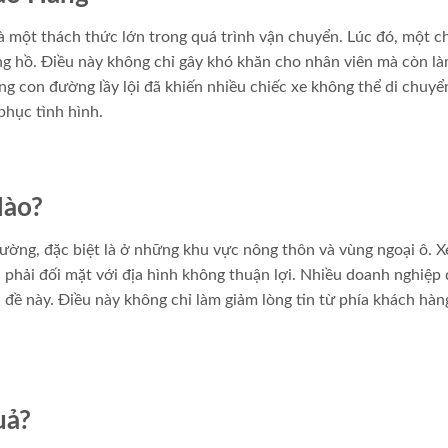
 là một thách thức lớn trong quá trình vận chuyển. Lúc đó, một c
ồng hồ. Điều này không chỉ gây khó khăn cho nhân viên mà còn l
g con đường lầy lội đã khiến nhiều chiếc xe không thể di chuyể
phục tình hình.
Nào?
đường, đặc biệt là ở những khu vực nông thôn và vùng ngoại ô. X
 phải đối mặt với địa hình không thuận lợi. Nhiều doanh nghiệp
n đề này. Điều này không chỉ làm giảm lòng tin từ phía khách hà
uả?