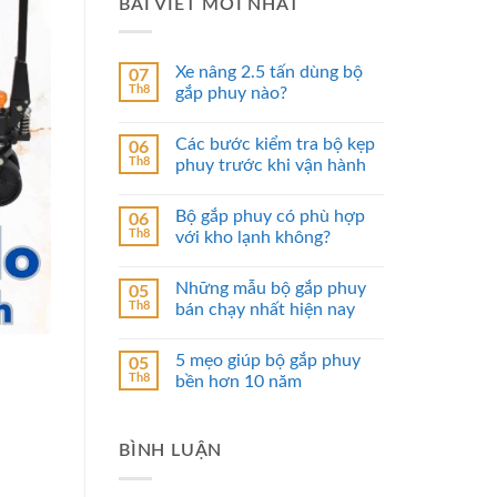
BÀI VIẾT MỚI NHẤT
Xe nâng 2.5 tấn dùng bộ
07
Th8
gắp phuy nào?
Các bước kiểm tra bộ kẹp
06
Th8
phuy trước khi vận hành
Bộ gắp phuy có phù hợp
06
Th8
với kho lạnh không?
Những mẫu bộ gắp phuy
05
Th8
bán chạy nhất hiện nay
5 mẹo giúp bộ gắp phuy
05
Th8
bền hơn 10 năm
BÌNH LUẬN