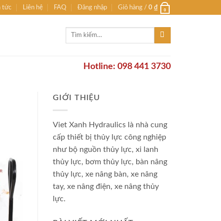
n tức
Liên hệ
FAQ
Đăng nhập
Giỏ hàng /
0
₫
0
Tìm
kiếm:
Hotline: 098 441 3730
GIỚI THIỆU
Viet Xanh Hydraulics là nhà cung
cấp thiết bị thủy lực công nghiệp
như bộ nguồn thủy lực, xi lanh
thủy lực, bơm thủy lực, bàn nâng
thủy lực, xe nâng bàn, xe nâng
tay, xe nâng điện, xe nâng thủy
lực.