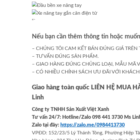
“`
Nếu bạn cần thêm thông tin hoặc muốn 
– CHÚNG TÔI CAM KẾT BÁN ĐÚNG GIÁ TRÊN 
– TƯ VẤN ĐÚNG SẢN PHẨM.
– GIAO HÀNG ĐÚNG CHỦNG LOẠI, MẪU MÃ V
– CÓ NHIỀU CHÍNH SÁCH ƯU ĐÃI VỚI KHÁCH 
Giao hàng toàn quốc LIÊN HỆ MUA 
Linh
Công ty TNHH Sản Xuất Việt Xanh
Tư vấn 24/7: Hotline
/Zalo
098 441 3730
Ms Li
Zalo tại đây:
https://zalo.me/0984413730
VPĐD: 152/23/5 Lý Thánh Tông, Phường Hiệp Tâ