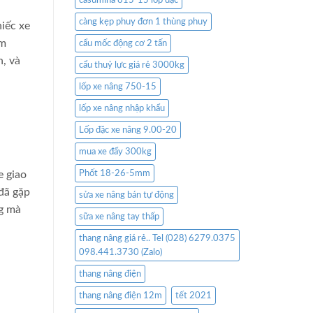
casumina 815-15 lốp đặc
càng kẹp phuy đơn 1 thùng phuy
hiếc xe
àm
cẩu mốc động cơ 2 tấn
n, và
cẩu thuỷ lực giá rẻ 3000kg
lốp xe nâng 750-15
lốp xe nâng nhập khẩu
Lốp đặc xe nâng 9.00-20
mua xe đẩy 300kg
e giao
Phốt 18-26-5mm
 đã gặp
sửa xe nâng bán tự động
ng mà
sữa xe nâng tay thấp
thang nâng giá rẻ.. Tel (028) 6279.0375
098.441.3730 (Zalo)
thang nâng điện
thang nâng điện 12m
tết 2021