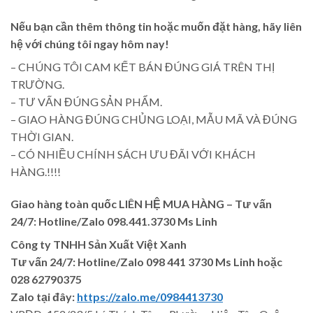
Nếu bạn cần thêm thông tin hoặc muốn đặt hàng, hãy liên
hệ với chúng tôi ngay hôm nay!
– CHÚNG TÔI CAM KẾT BÁN ĐÚNG GIÁ TRÊN THỊ
TRƯỜNG.
– TƯ VẤN ĐÚNG SẢN PHẨM.
– GIAO HÀNG ĐÚNG CHỦNG LOẠI, MẪU MÃ VÀ ĐÚNG
THỜI GIAN.
– CÓ NHIỀU CHÍNH SÁCH ƯU ĐÃI VỚI KHÁCH
HÀNG.!!!!
Giao hàng toàn quốc LIÊN HỆ MUA HÀNG
– Tư vấn
24/7: Hotline/Zalo 098.441.3730 Ms Linh
Công ty TNHH Sản Xuất Việt Xanh
Tư vấn 24/7: Hotline
/Zalo
098 441 3730
Ms Linh
hoặc
028 62790375
Zalo tại đây:
https://zalo.me/0984413730