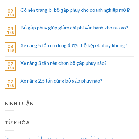
Có nên trang bị bộ gắp phuy cho doanh nghiệp mới?
09
Th8
Bộ gắp phuy giúp giảm chi phí vận hành kho ra sao?
08
Th8
Xe nâng 5 tấn có dùng được bộ kẹp 4 phuy không?
08
Th8
Xe nâng 3 tấn nên chọn bộ gắp phuy nào?
07
Th8
Xe nâng 2.5 tấn dùng bộ gắp phuy nào?
07
Th8
BÌNH LUẬN
TỪ KHÓA