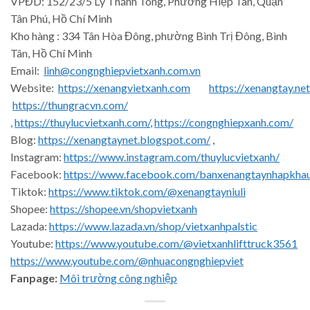
VPĐD: 152/23/5 Lý Thánh Tông, Phường Hiệp Tân, Quận
Tân Phú, Hồ Chí Minh
Kho hàng : 334 Tân Hòa Đông, phường Bình Trị Đông, Bình
Tân, Hồ Chí Minh
Email:
linh@congnghiepvietxanh.com.vn
Website:
https://xenangvietxanh.com
https://xenangtay.net
https://thungracvn.com/
,
https://thuylucvietxanh.com/
,
https://congnghiepxanh.com/
Blog:
https://xenangtaynet.blogspot.com/
,
Instagram:
https://www.instagram.com/thuylucvietxanh/
Facebook:
https://www.facebook.com/banxenangtaynhapkha
Tiktok:
https://www.tiktok.com/@xenangtayniuli
Shopee:
https://shopee.vn/shopvietxanh
Lazada:
https://www.lazada.vn/shop/vietxanhpalstic
Youtube:
https://www.youtube.com/@vietxanhlifttruck3561
https://www.youtube.com/@nhuacongnghiepviet
Fanpage:
Môi trường công nghiệp