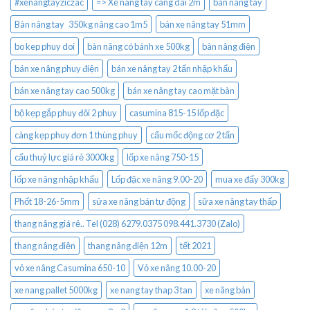
#xenangtayziczac
=> Xe nâng tay càng dài 2m
bàn nâng tay
Bàn nâng tay 350kg nâng cao 1m5
bán xe nâng tay 51mm
bo kep phuy doi
bàn nâng có bánh xe 500kg
bàn nâng điện
bán xe nâng phuy điện
bán xe nâng tay 2 tấn nhập khẩu
bán xe nâng tay cao 500kg
bán xe nâng tay cao mặt bàn
bộ kẹp gắp phuy đôi 2 phuy
casumina 815-15 lốp đặc
càng kẹp phuy đơn 1 thùng phuy
cẩu mốc động cơ 2 tấn
cẩu thuỷ lực giá rẻ 3000kg
lốp xe nâng 750-15
lốp xe nâng nhập khẩu
Lốp đặc xe nâng 9.00-20
mua xe đẩy 300kg
Phốt 18-26-5mm
sửa xe nâng bán tự động
sữa xe nâng tay thấp
thang nâng giá rẻ.. Tel (028) 6279.0375 098.441.3730 (Zalo)
thang nâng điện
thang nâng điện 12m
tết 2021
vỏ xe nâng Casumina 650-10
Vỏ xe nâng 10.00-20
xe nang pallet 5000kg
xe nang tay thap 3 tan
xe nâng bàn