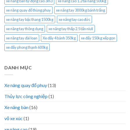
xe nâng bán tự động cao 3m3
xe nâng cao 1.2 tải nâng 500kg
xe nâng quay đổ thùng phuy
xe nâng tay 3000kg bánh trắng
xe nâng tay bậc thang 1500kg
xe nâng tay cao đức
xe nâng tay thông dụng
xe nâng tay thấp 2.5 tấn niuli
xe nâng tay đài loan
Xe đẩy 4 bánh 350kg
xe đẩy 150kg xếp gọn
xe đẩy phong thạnh 600kg
DANH MỤC
Xe nâng quay đổ phuy
(13)
Thủy lực công nghiệp
(1)
Xe nâng bàn
(16)
vỏ xe xúc
(1)
xe nâng cao
(19)