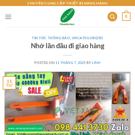
Skip
CHUYÊN CUNG CẤP THIẾT BỊ NÂNG HÀNG
to
0
content
TIN TỨC THÔNG BÁO
,
UNCATEGORIZED
Nhớ lần đầu đi giao hàng
POSTED ON
11 THÁNG 7, 2025
BY
LINH
11
Th7