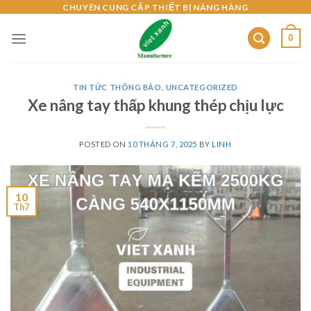
Skip
CHUYÊN CUNG CẤP THIẾT BỊ NÂNG HÀNG
to
0
content
TIN TỨC THÔNG BÁO
,
UNCATEGORIZED
Xe nâng tay thấp khung thép chịu lực
POSTED ON
10 THÁNG 7, 2025
BY
LINH
10
Th7