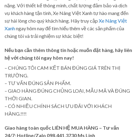
nặng. Với thiết kế thông minh, chất lượng đảm bảo và dịch
vụ khách hàng tận tình, Xe Nâng Việt Xanh tự hào mang đến
sự hài lòng cho quý khách hàng. Hãy truy cập
Xe Nâng Việt
Xanh
ngay hôm nay để tìm hiểu thêm về các sản phẩm của
chúng tôi và trải nghiệm sự khác biệt!
Nếu bạn cần thêm thông tin hoặc muốn đặt hàng, hãy liên
hệ với chúng tôi ngay hôm nay!
– CHÚNG TÔI CAM KẾT BÁN ĐÚNG GIÁ TRÊN THỊ
TRƯỜNG.
– TƯ VẤN ĐÚNG SẢN PHẨM.
– GIAO HÀNG ĐÚNG CHỦNG LOẠI, MẪU MÃ VÀ ĐÚNG
THỜI GIAN.
– CÓ NHIỀU CHÍNH SÁCH ƯU ĐÃI VỚI KHÁCH
HÀNG.!!!!
Giao hàng toàn quốc LIÊN HỆ MUA HÀNG
– Tư vấn
24/7: Hotline/Zalo 098.441.3730 Ms Linh