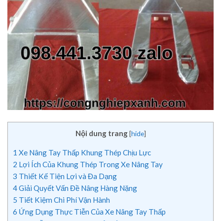
Nội dung trang
[
hide
]
1
Xe Nâng Tay Thấp Khung Thép Chịu Lực
2
Lợi Ích Của Khung Thép Trong Xe Nâng Tay
3
Thiết Kế Tiện Lợi và Đa Dạng
4
Giải Quyết Vấn Đề Nâng Hàng Nặng
5
Tiết Kiệm Chi Phí Vận Hành
6
Ứng Dụng Thực Tiễn Của Xe Nâng Tay Thấp