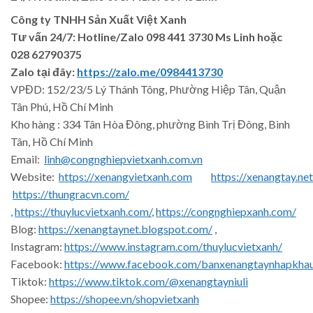
Công ty TNHH Sản Xuất Việt Xanh
Tư vấn 24/7: Hotline
/Zalo
098 441 3730
Ms Linh
hoặc
028 62790375
Zalo tại đây:
https://zalo.me/0984413730
VPĐD: 152/23/5 Lý Thánh Tông, Phường Hiệp Tân, Quận
Tân Phú, Hồ Chí Minh
Kho hàng : 334 Tân Hòa Đông, phường Bình Trị Đông, Bình
Tân, Hồ Chí Minh
Email:
linh@congnghiepvietxanh.com.vn
Website:
https://xenangvietxanh.com
https://xenangtay.net
https://thungracvn.com/
,
https://thuylucvietxanh.com/
,
https://congnghiepxanh.com/
Blog:
https://xenangtaynet.blogspot.com/
,
Instagram:
https://www.instagram.com/thuylucvietxanh/
Facebook:
https://www.facebook.com/banxenangtaynhapkha
Tiktok:
https://www.tiktok.com/@xenangtayniuli
Shopee:
https://shopee.vn/shopvietxanh