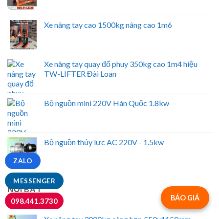
Xe nâng tay cao 1500kg nâng cao 1m6
Xe nâng tay quay đổ phuy 350kg cao 1m4 hiệu
TW-LIFTER Đài Loan
Bộ nguồn mini 220V Hàn Quốc 1.8kw
Bộ nguồn thủy lực AC 220V - 1.5kw
ZALO
MESSENGER
NỔI BẬT
BÁO GIÁ
098.441.3730