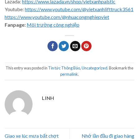
Lazada:
https://www.lazada.vn/shop/vietxanhpalstic
Youtube:
https://www.youtube.com/@vietxanhlifttruck3561
https://www.youtube.com/@nhuacongnghiepviet
Fanpage:
Môi trường công nghiệp
This entry was posted in
Tin tức Thông Báo
,
Uncategorized
. Bookmark the
permalink
.
LINH
Giao xe lúc mưa bất chợt
Nhớ lần đầu đi giao hàng