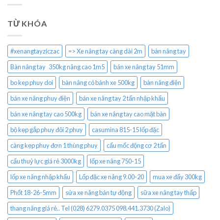
TỪ KHÓA
#xenangtayziczac
=> Xe nâng tay càng dài 2m
bàn nâng tay
Bàn nâng tay 350kg nâng cao 1m5
bán xe nâng tay 51mm
bo kep phuy doi
bàn nâng có bánh xe 500kg
bàn nâng điện
bán xe nâng phuy điện
bán xe nâng tay 2 tấn nhập khẩu
bán xe nâng tay cao 500kg
bán xe nâng tay cao mặt bàn
bộ kẹp gắp phuy đôi 2 phuy
casumina 815-15 lốp đặc
càng kẹp phuy đơn 1 thùng phuy
cẩu mốc động cơ 2 tấn
cẩu thuỷ lực giá rẻ 3000kg
lốp xe nâng 750-15
lốp xe nâng nhập khẩu
Lốp đặc xe nâng 9.00-20
mua xe đẩy 300kg
Phốt 18-26-5mm
sửa xe nâng bán tự động
sữa xe nâng tay thấp
thang nâng giá rẻ.. Tel (028) 6279.0375 098.441.3730 (Zalo)