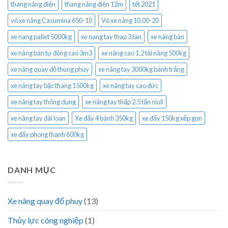
thang nâng điện
thang nâng điện 12m
tết 2021
vỏ xe nâng Casumina 650-10
Vỏ xe nâng 10.00-20
xe nang pallet 5000kg
xe nang tay thap 3 tan
xe nâng bàn
xe nâng bán tự động cao 3m3
xe nâng cao 1.2 tải nâng 500kg
xe nâng quay đổ thùng phuy
xe nâng tay 3000kg bánh trắng
xe nâng tay bậc thang 1500kg
xe nâng tay cao đức
xe nâng tay thông dụng
xe nâng tay thấp 2.5 tấn niuli
xe nâng tay đài loan
Xe đẩy 4 bánh 350kg
xe đẩy 150kg xếp gọn
xe đẩy phong thạnh 600kg
DANH MỤC
Xe nâng quay đổ phuy
(13)
Thủy lực công nghiệp
(1)