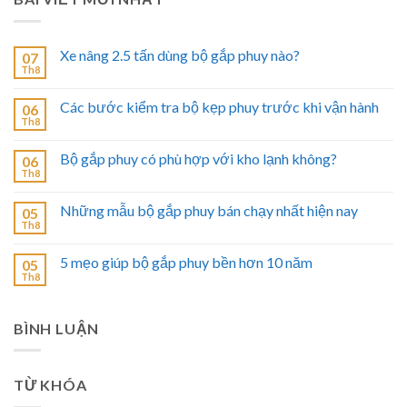
Xe nâng 2.5 tấn dùng bộ gắp phuy nào?
07
Th8
Các bước kiểm tra bộ kẹp phuy trước khi vận hành
06
Th8
Bộ gắp phuy có phù hợp với kho lạnh không?
06
Th8
Những mẫu bộ gắp phuy bán chạy nhất hiện nay
05
Th8
5 mẹo giúp bộ gắp phuy bền hơn 10 năm
05
Th8
BÌNH LUẬN
TỪ KHÓA