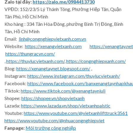
Zalo tại đây:
https://zalo.me/0984413730
VPĐD: 152/23/5 Lý Thánh Tông, Phường Hiệp Tân, Quận
Tân Phú, Hồ Chí Minh
Kho hàng : 334 Tân Hòa Đông, phường Bình Trị Đông, Bình
Tân, Hồ Chí Minh
Email:
linh@congnghiepvietxanh.com.vn
Website:
https://xenangvietxanh.com
https://xenangtay.net
https://thungracvn.com/
,
https://thuylucvietxanh.com/
,
https://congnghiepxanh.com/
Blog:
https://xenangtaynet.blogspot.com/
,
Instagram:
https://www.instagram.com/thuylucvietxanh/
Facebook:
https://www.facebook.com/banxenangtaynhapkha
Tiktok:
https://www.tiktok.com/@xenangtayniuli
Shopee:
https://shopee.vn/shopvietxanh
Lazada:
https://www.lazada.vn/shop/vietxanhpalstic
Youtube:
https://www.youtube.com/@vietxanhlifttruck3561
https://www.youtube.com/@nhuacongnghiepviet
Fanpage:
Môi trường công nghiệp