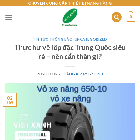
Skip
CHUYÊN CUNG CẤP THIẾT BỊ NÂNG HÀNG
to
0
content
TIN TỨC THÔNG BÁO
,
UNCATEGORIZED
Thực hư về lốp đặc Trung Quốc siêu
rẻ – nên cẩn thận gì?
POSTED ON
2 THÁNG 8, 2025
BY
LINH
02
Th8