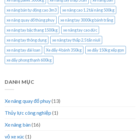
xe nâng bán tự động cao 3m3
xe nâng cao 1.2 tải nâng 500kg
xe nâng quay đổ thùng phuy
xe nâng tay 3000kg bánh trắng
xe nâng tay bậc thang 1500kg
xe nâng tay cao đức
xe nâng tay thông dụng
xe nâng tay thấp 2.5 tấn niuli
xe nâng tay đài loan
Xe đẩy 4 bánh 350kg
xe đẩy 150kg xếp gọn
xe đẩy phong thạnh 600kg
DANH MỤC
Xe nâng quay đổ phuy
(13)
Thủy lực công nghiệp
(1)
Xe nâng bàn
(16)
vỏ xe xúc
(1)