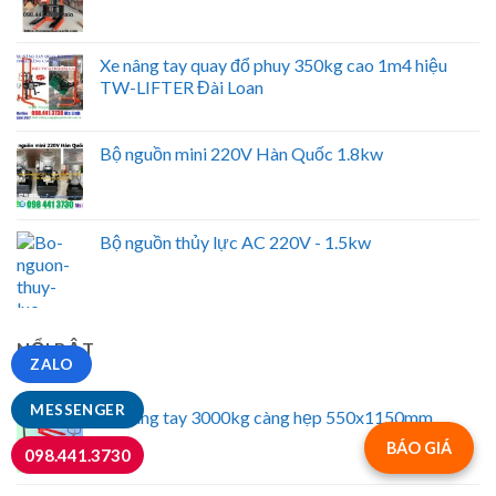
Xe nâng tay quay đổ phuy 350kg cao 1m4 hiệu
TW-LIFTER Đài Loan
Bộ nguồn mini 220V Hàn Quốc 1.8kw
Bộ nguồn thủy lực AC 220V - 1.5kw
NỔI BẬT
ZALO
MESSENGER
Xe nâng tay 3000kg càng hẹp 550x1150mm
BÁO GIÁ
098.441.3730