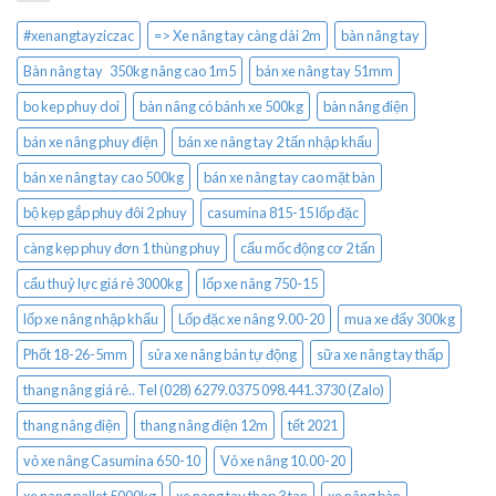
#xenangtayziczac
=> Xe nâng tay càng dài 2m
bàn nâng tay
Bàn nâng tay 350kg nâng cao 1m5
bán xe nâng tay 51mm
bo kep phuy doi
bàn nâng có bánh xe 500kg
bàn nâng điện
bán xe nâng phuy điện
bán xe nâng tay 2 tấn nhập khẩu
bán xe nâng tay cao 500kg
bán xe nâng tay cao mặt bàn
bộ kẹp gắp phuy đôi 2 phuy
casumina 815-15 lốp đặc
càng kẹp phuy đơn 1 thùng phuy
cẩu mốc động cơ 2 tấn
cẩu thuỷ lực giá rẻ 3000kg
lốp xe nâng 750-15
lốp xe nâng nhập khẩu
Lốp đặc xe nâng 9.00-20
mua xe đẩy 300kg
Phốt 18-26-5mm
sửa xe nâng bán tự động
sữa xe nâng tay thấp
thang nâng giá rẻ.. Tel (028) 6279.0375 098.441.3730 (Zalo)
thang nâng điện
thang nâng điện 12m
tết 2021
vỏ xe nâng Casumina 650-10
Vỏ xe nâng 10.00-20
xe nang pallet 5000kg
xe nang tay thap 3 tan
xe nâng bàn