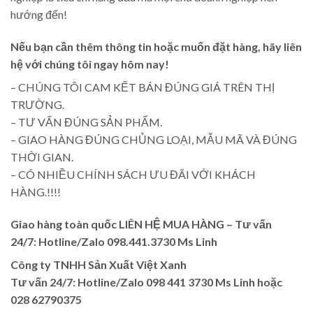
hướng đến!
Nếu bạn cần thêm thông tin hoặc muốn đặt hàng, hãy liên
hệ với chúng tôi ngay hôm nay!
– CHÚNG TÔI CAM KẾT BÁN ĐÚNG GIÁ TRÊN THỊ
TRƯỜNG.
– TƯ VẤN ĐÚNG SẢN PHẨM.
– GIAO HÀNG ĐÚNG CHỦNG LOẠI, MẪU MÃ VÀ ĐÚNG
THỜI GIAN.
– CÓ NHIỀU CHÍNH SÁCH ƯU ĐÃI VỚI KHÁCH
HÀNG.!!!!
Giao hàng toàn quốc LIÊN HỆ MUA HÀNG
– Tư vấn
24/7: Hotline/Zalo 098.441.3730 Ms Linh
Công ty TNHH Sản Xuất Việt Xanh
Tư vấn 24/7: Hotline
/Zalo
098 441 3730
Ms Linh
hoặc
028 62790375