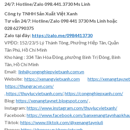
24/7: Hotline/Zalo 098.441.3730 Ms Linh
Công ty TNHH Sản Xuất Việt Xanh
Tư vấn 24/7: Hotline
/Zalo
098 441 3730
Ms Linh
hoặc
028 62790375
Zalo tại đây:
https://zalo.me/0984413730
VPĐD: 152/23/5 Lý Thánh Tông, Phường Hiệp Tân, Quận
Tân Phú, Hồ Chí Minh
Kho hàng : 334 Tân Hòa Đông, phường Bình Trị Đông, Bình
Tân, Hồ Chí Minh
Email:
linh@congnghiepvietxanh.com.vn
Website:
https://xenangvietxanh.com
https://xenangtay.net
https://thungracvn.com/
,
https://thuylucvietxanh.com/
,
https://congnghiepxanh.com/
Blog:
https://xenangtaynet.blogspot.com/
,
Instagram:
https://www.instagram.com/thuylucvietxanh/
Facebook:
https://www.facebook.com/banxenangtaynhapkha
Tiktok:
https://www.tiktok.com/@xenangtayniuli
Shopee:
https://shopee.vn/shopvietxanh