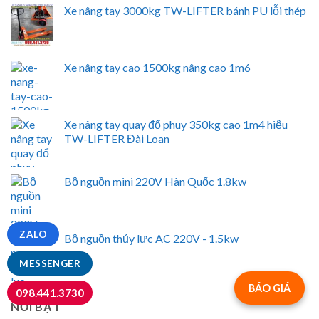
Xe nâng tay 3000kg TW-LIFTER bánh PU lỗi thép
Xe nâng tay cao 1500kg nâng cao 1m6
Xe nâng tay quay đổ phuy 350kg cao 1m4 hiệu
TW-LIFTER Đài Loan
Bộ nguồn mini 220V Hàn Quốc 1.8kw
ZALO
Bộ nguồn thủy lực AC 220V - 1.5kw
MESSENGER
BÁO GIÁ
098.441.3730
NỔI BẬT