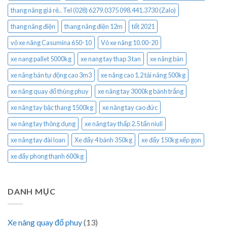
thang nâng giá rẻ.. Tel (028) 6279.0375 098.441.3730 (Zalo)
thang nâng điện
thang nâng điện 12m
tết 2021
vỏ xe nâng Casumina 650-10
Vỏ xe nâng 10.00-20
xe nang pallet 5000kg
xe nang tay thap 3 tan
xe nâng bàn
xe nâng bán tự động cao 3m3
xe nâng cao 1.2 tải nâng 500kg
xe nâng quay đổ thùng phuy
xe nâng tay 3000kg bánh trắng
xe nâng tay bậc thang 1500kg
xe nâng tay cao đức
xe nâng tay thông dụng
xe nâng tay thấp 2.5 tấn niuli
xe nâng tay đài loan
Xe đẩy 4 bánh 350kg
xe đẩy 150kg xếp gọn
xe đẩy phong thạnh 600kg
DANH MỤC
Xe nâng quay đổ phuy
(13)