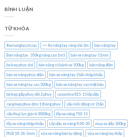
BÌNH LUẬN
TỪ KHÓA
#xenangtayziczac
=> Xe nâng tay càng dài 2m
bàn nâng tay
Bàn nâng tay 350kg nâng cao 1m5
bán xe nâng tay 51mm
bo kep phuy doi
bàn nâng có bánh xe 500kg
bàn nâng điện
bán xe nâng phuy điện
bán xe nâng tay 2 tấn nhập khẩu
bán xe nâng tay cao 500kg
bán xe nâng tay cao mặt bàn
bộ kẹp gắp phuy đôi 2 phuy
casumina 815-15 lốp đặc
càng kẹp phuy đơn 1 thùng phuy
cẩu mốc động cơ 2 tấn
cẩu thuỷ lực giá rẻ 3000kg
lốp xe nâng 750-15
lốp xe nâng nhập khẩu
Lốp đặc xe nâng 9.00-20
mua xe đẩy 300kg
Phốt 18-26-5mm
sửa xe nâng bán tự động
sữa xe nâng tay thấp