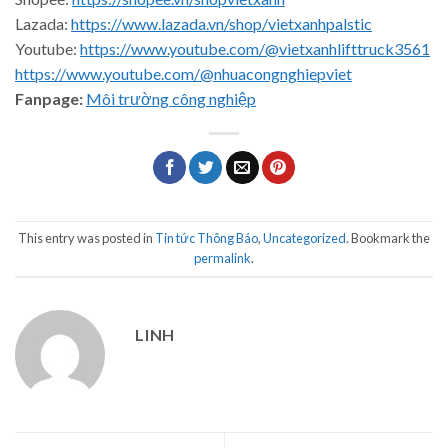
Lazada:
https://www.lazada.vn/shop/vietxanhpalstic
Youtube:
https://www.youtube.com/@vietxanhlifttruck3561
https://www.youtube.com/@nhuacongnghiepviet
Fanpage:
Môi trường công nghiệp
This entry was posted in
Tin tức Thông Báo
,
Uncategorized
. Bookmark the
permalink
.
LINH