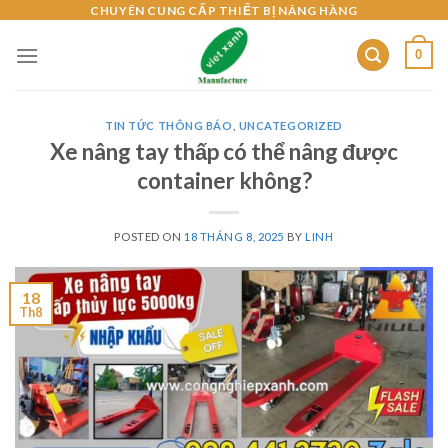
Skip
CHUYÊN CUNG CẤP THIẾT BỊ NÂNG HÀNG
to
0
content
TIN TỨC THÔNG BÁO
,
UNCATEGORIZED
Xe nâng tay thấp có thể nâng được
container không?
POSTED ON
18 THÁNG 8, 2025
BY
LINH
18
Th8