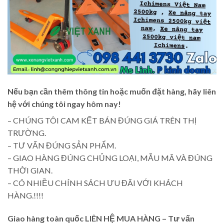
Nếu bạn cần thêm thông tin hoặc muốn đặt hàng, hãy liên
hệ với chúng tôi ngay hôm nay!
– CHÚNG TÔI CAM KẾT BÁN ĐÚNG GIÁ TRÊN THỊ
TRƯỜNG.
– TƯ VẤN ĐÚNG SẢN PHẨM.
– GIAO HÀNG ĐÚNG CHỦNG LOẠI, MẪU MÃ VÀ ĐÚNG
THỜI GIAN.
– CÓ NHIỀU CHÍNH SÁCH ƯU ĐÃI VỚI KHÁCH
HÀNG.!!!!
Giao hàng toàn quốc LIÊN HỆ MUA HÀNG
– Tư vấn