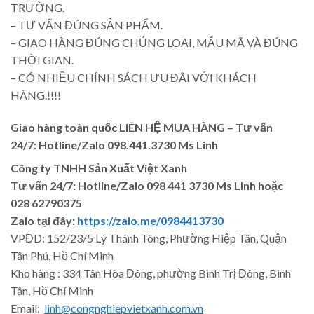
TRƯỜNG.
– TƯ VẤN ĐÚNG SẢN PHẨM.
– GIAO HÀNG ĐÚNG CHỦNG LOẠI, MẪU MÃ VÀ ĐÚNG
THỜI GIAN.
– CÓ NHIỀU CHÍNH SÁCH ƯU ĐÃI VỚI KHÁCH
HÀNG.!!!!
Giao hàng toàn quốc LIÊN HỆ MUA HÀNG
– Tư vấn
24/7: Hotline/Zalo 098.441.3730 Ms Linh
Công ty TNHH Sản Xuất Việt Xanh
Tư vấn 24/7: Hotline
/Zalo
098 441 3730
Ms Linh
hoặc
028 62790375
Zalo tại đây:
https://zalo.me/0984413730
VPĐD: 152/23/5 Lý Thánh Tông, Phường Hiệp Tân, Quận
Tân Phú, Hồ Chí Minh
Kho hàng : 334 Tân Hòa Đông, phường Bình Trị Đông, Bình
Tân, Hồ Chí Minh
Email:
linh@congnghiepvietxanh.com.vn