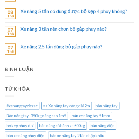
Xe nâng 5 tấn có dùng được bộ kẹp 4 phuy không?
08
Th8
Xe nâng 3 tấn nên chọn bộ gắp phuy nào?
07
Th8
Xe nâng 2.5 tấn dùng bộ gắp phuy nào?
07
Th8
BÌNH LUẬN
TỪ KHÓA
#xenangtayziczac
=> Xe nâng tay càng dài 2m
bàn nâng tay
Bàn nâng tay 350kg nâng cao 1m5
bán xe nâng tay 51mm
bo kep phuy doi
bàn nâng có bánh xe 500kg
bàn nâng điện
bán xe nâng phuy điện
bán xe nâng tay 2 tấn nhập khẩu