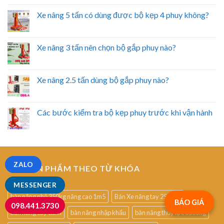
Xe nâng 5 tấn có dùng được bộ kẹp 4 phuy không?
Xe nâng 3 tấn nên chọn bộ gắp phuy nào?
Xe nâng 2.5 tấn dùng bộ gắp phuy nào?
Các bước kiểm tra bộ kẹp phuy trước khi vận hành
ZALO
TÌM SẢN PHẨM THEO TỪ KHÓA
MESSENGER
bàn nâng nhỏ 350kg nâng cao 1m5
Bán Xe nâng tay 2500kg
BÁO GIÁ
098.441.3730
bàn nâng cây cảnh
bàn nâng nhập khẩu
bàn nâng thủy lực 3500kg