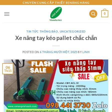
Skip
CHUYÊN CUNG CẤP THIẾT BỊ NÂNG HÀNG
to
0
content
TIN TỨC THÔNG BÁO
,
UNCATEGORIZED
Xe nâng tay kéo pallet chắc chắn
POSTED ON
6 THÁNG MƯỜI MỘT, 2025
BY
LINH
06
Th11