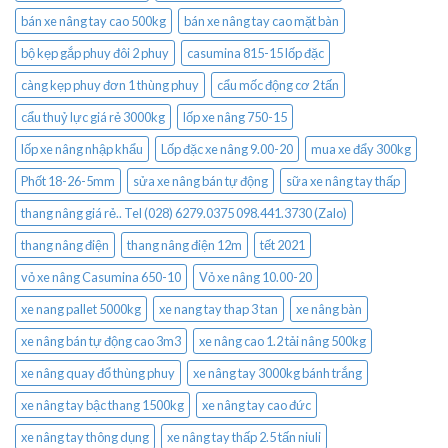
bán xe nâng tay cao 500kg
bán xe nâng tay cao mặt bàn
bộ kẹp gắp phuy đôi 2 phuy
casumina 815-15 lốp đặc
càng kẹp phuy đơn 1 thùng phuy
cẩu mốc động cơ 2 tấn
cẩu thuỷ lực giá rẻ 3000kg
lốp xe nâng 750-15
lốp xe nâng nhập khẩu
Lốp đặc xe nâng 9.00-20
mua xe đẩy 300kg
Phốt 18-26-5mm
sửa xe nâng bán tự động
sữa xe nâng tay thấp
thang nâng giá rẻ.. Tel (028) 6279.0375 098.441.3730 (Zalo)
thang nâng điện
thang nâng điện 12m
tết 2021
vỏ xe nâng Casumina 650-10
Vỏ xe nâng 10.00-20
xe nang pallet 5000kg
xe nang tay thap 3 tan
xe nâng bàn
xe nâng bán tự động cao 3m3
xe nâng cao 1.2 tải nâng 500kg
xe nâng quay đổ thùng phuy
xe nâng tay 3000kg bánh trắng
xe nâng tay bậc thang 1500kg
xe nâng tay cao đức
xe nâng tay thông dụng
xe nâng tay thấp 2.5 tấn niuli