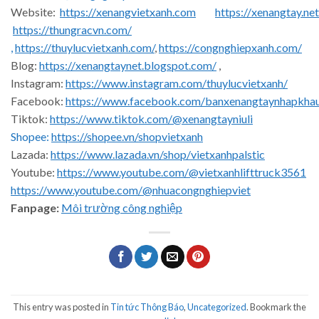
Website:
https://xenangvietxanh.com
https://xenangtay.net
https://thungracvn.com/
,
https://thuylucvietxanh.com/
,
https://congnghiepxanh.com/
Blog:
https://xenangtaynet.blogspot.com/
,
Instagram:
https://www.instagram.com/thuylucvietxanh/
Facebook:
https://www.facebook.com/banxenangtaynhapkha
Tiktok:
https://www.tiktok.com/@xenangtayniuli
Shopee:
https://shopee.vn/shopvietxanh
Lazada:
https://www.lazada.vn/shop/vietxanhpalstic
Youtube:
https://www.youtube.com/@vietxanhlifttruck3561
https://www.youtube.com/@nhuacongnghiepviet
Fanpage:
Môi trường công nghiệp
This entry was posted in
Tin tức Thông Báo
,
Uncategorized
. Bookmark the