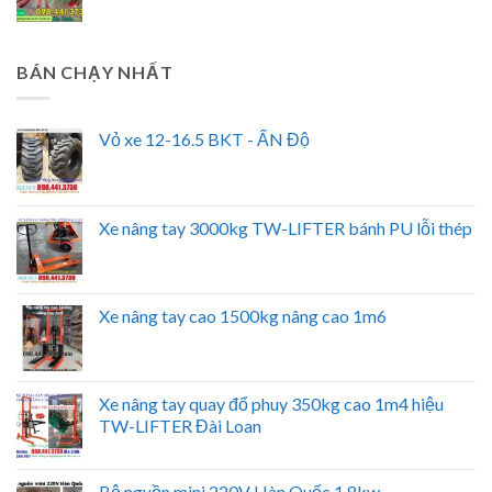
BÁN CHẠY NHẤT
Vỏ xe 12-16.5 BKT - ẤN Độ
Xe nâng tay 3000kg TW-LIFTER bánh PU lỗi thép
Xe nâng tay cao 1500kg nâng cao 1m6
Xe nâng tay quay đổ phuy 350kg cao 1m4 hiệu
TW-LIFTER Đài Loan
Bộ nguồn mini 220V Hàn Quốc 1.8kw