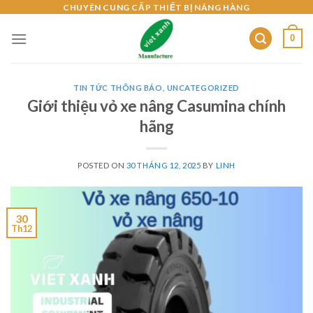
Skip
CHUYÊN CUNG CẤP THIẾT BỊ NÂNG HÀNG
to
0
content
TIN TỨC THÔNG BÁO
,
UNCATEGORIZED
Giới thiệu vỏ xe nâng Casumina chính
hãng
POSTED ON
30 THÁNG 12, 2025
BY
LINH
30
Th12