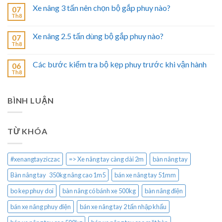
Xe nâng 3 tấn nên chọn bộ gắp phuy nào?
07
Th8
Xe nâng 2.5 tấn dùng bộ gắp phuy nào?
07
Th8
Các bước kiểm tra bộ kẹp phuy trước khi vận hành
06
Th8
BÌNH LUẬN
TỪ KHÓA
#xenangtayziczac
=> Xe nâng tay càng dài 2m
bàn nâng tay
Bàn nâng tay 350kg nâng cao 1m5
bán xe nâng tay 51mm
bo kep phuy doi
bàn nâng có bánh xe 500kg
bàn nâng điện
bán xe nâng phuy điện
bán xe nâng tay 2 tấn nhập khẩu