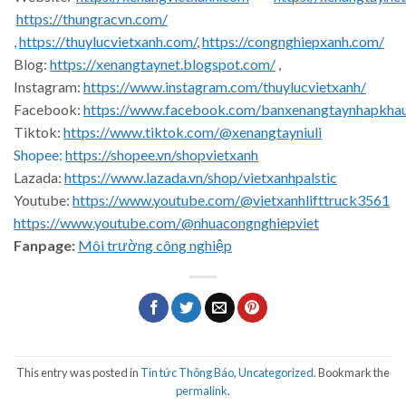
https://thungracvn.com/
,
https://thuylucvietxanh.com/
,
https://congnghiepxanh.com/
Blog:
https://xenangtaynet.blogspot.com/
,
Instagram:
https://www.instagram.com/thuylucvietxanh/
Facebook:
https://www.facebook.com/banxenangtaynhapkha
Tiktok:
https://www.tiktok.com/@xenangtayniuli
Shopee:
https://shopee.vn/shopvietxanh
Lazada:
https://www.lazada.vn/shop/vietxanhpalstic
Youtube:
https://www.youtube.com/@vietxanhlifttruck3561
https://www.youtube.com/@nhuacongnghiepviet
Fanpage:
Môi trường công nghiệp
This entry was posted in
Tin tức Thông Báo
,
Uncategorized
. Bookmark the
permalink
.