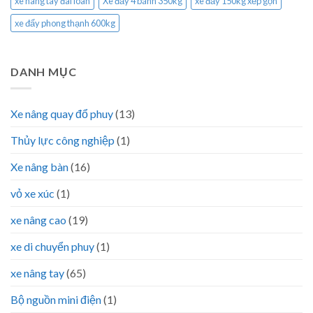
xe nâng tay đài loan
Xe đẩy 4 bánh 350kg
xe đẩy 150kg xếp gọn
xe đẩy phong thạnh 600kg
DANH MỤC
Xe nâng quay đổ phuy
(13)
Thủy lực công nghiệp
(1)
Xe nâng bàn
(16)
vỏ xe xúc
(1)
xe nâng cao
(19)
xe di chuyển phuy
(1)
xe nâng tay
(65)
Bộ nguồn mini điện
(1)