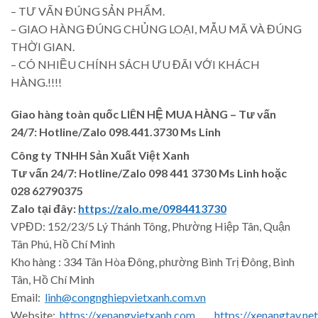
– TƯ VẤN ĐÚNG SẢN PHẨM.
– GIAO HÀNG ĐÚNG CHỦNG LOẠI, MẪU MÃ VÀ ĐÚNG
THỜI GIAN.
– CÓ NHIỀU CHÍNH SÁCH ƯU ĐÃI VỚI KHÁCH
HÀNG.!!!!
Giao hàng toàn quốc LIÊN HỆ MUA HÀNG
– Tư vấn
24/7: Hotline/Zalo 098.441.3730 Ms Linh
Công ty TNHH Sản Xuất Việt Xanh
Tư vấn 24/7: Hotline
/Zalo
098 441 3730
Ms Linh
hoặc
028 62790375
Zalo tại đây:
https://zalo.me/0984413730
VPĐD: 152/23/5 Lý Thánh Tông, Phường Hiệp Tân, Quận
Tân Phú, Hồ Chí Minh
Kho hàng : 334 Tân Hòa Đông, phường Bình Trị Đông, Bình
Tân, Hồ Chí Minh
Email:
linh@congnghiepvietxanh.com.vn
Website:
https://xenangvietxanh.com
https://xenangtay.net