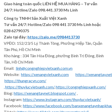
Giao hàng toàn quốc LIÊN HỆ MUA HÀNG
– Tư vấn
24/7: Hotline/Zalo 098.441.3730 Ms Linh
Công ty TNHH Sản Xuất Việt Xanh
Tư vấn 24/7: Hotline
/Zalo
098 441 3730
Ms Linh
hoặc
028 62790375
Zalo tại đây:
https://zalo.me/0984413730
VPĐD: 152/23/5 Lý Thánh Tông, Phường Hiệp Tân, Quận
Tân Phú, Hồ Chí Minh
Kho hàng : 334 Tân Hòa Đông, phường Bình Trị Đông, Bình
Tân, Hồ Chí Minh
Email:
linh@congnghiepvietxanh.com.vn
Website:
https://xenangvietxanh.com
https://xenangtay.net
https://thungracvn.com/
,
https://thuylucvietxanh.com/
,
https://congnghiepxanh.com/
Blog:
https://xenangtaynet.blogspot.com/
,
Instagram:
https://www.instagram.com/thuylucvietxanh/
Facebook:
https://www.facebook.com/banxenangtaynhapkha
Tiktok:
https://www.tiktok.com/@xenangtayniuli