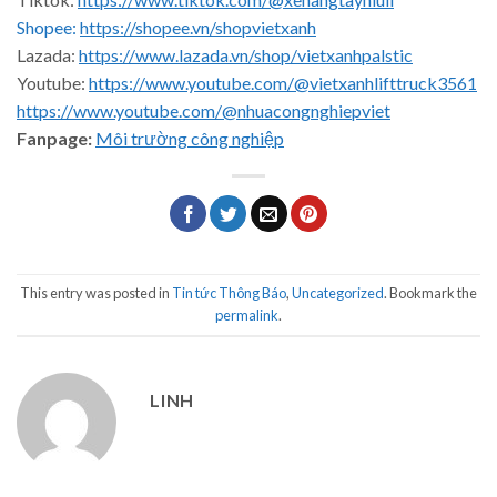
Shopee:
https://shopee.vn/shopvietxanh
Lazada:
https://www.lazada.vn/shop/vietxanhpalstic
Youtube:
https://www.youtube.com/@vietxanhlifttruck3561
https://www.youtube.com/@nhuacongnghiepviet
Fanpage:
Môi trường công nghiệp
This entry was posted in
Tin tức Thông Báo
,
Uncategorized
. Bookmark the
permalink
.
LINH