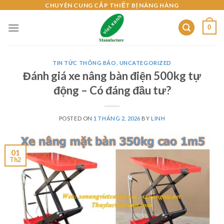
Skip
CHUYÊN CUNG CẤP THIẾT BỊ NÂNG HÀNG
to
0
content
TIN TỨC THÔNG BÁO
,
UNCATEGORIZED
Đánh giá xe nâng bàn điện 500kg tự
động – Có đáng đầu tư?
POSTED ON
1 THÁNG 2, 2026
BY
LINH
01
Th2