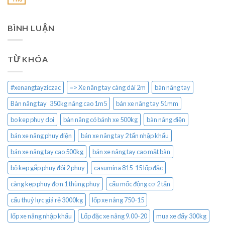
BÌNH LUẬN
TỪ KHÓA
#xenangtayziczac
=> Xe nâng tay càng dài 2m
bàn nâng tay
Bàn nâng tay 350kg nâng cao 1m5
bán xe nâng tay 51mm
bo kep phuy doi
bàn nâng có bánh xe 500kg
bàn nâng điện
bán xe nâng phuy điện
bán xe nâng tay 2 tấn nhập khẩu
bán xe nâng tay cao 500kg
bán xe nâng tay cao mặt bàn
bộ kẹp gắp phuy đôi 2 phuy
casumina 815-15 lốp đặc
càng kẹp phuy đơn 1 thùng phuy
cẩu mốc động cơ 2 tấn
cẩu thuỷ lực giá rẻ 3000kg
lốp xe nâng 750-15
lốp xe nâng nhập khẩu
Lốp đặc xe nâng 9.00-20
mua xe đẩy 300kg