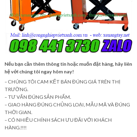
Nếu bạn cần thêm thông tin hoặc muốn đặt hàng, hãy liên
hệ với chúng tôi ngay hôm nay!
– CHÚNG TÔI CAM KẾT BÁN ĐÚNG GIÁ TRÊN THỊ
TRƯỜNG.
– TƯ VẤN ĐÚNG SẢN PHẨM.
– GIAO HÀNG ĐÚNG CHỦNG LOẠI, MẪU MÃ VÀ ĐÚNG
THỜI GIAN.
– CÓ NHIỀU CHÍNH SÁCH ƯU ĐÃI VỚI KHÁCH
HÀNG.!!!!