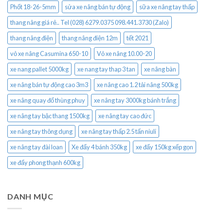
Phốt 18-26-5mm
sửa xe nâng bán tự động
sữa xe nâng tay thấp
thang nâng giá rẻ.. Tel (028) 6279.0375 098.441.3730 (Zalo)
thang nâng điện
thang nâng điện 12m
tết 2021
vỏ xe nâng Casumina 650-10
Vỏ xe nâng 10.00-20
xe nang pallet 5000kg
xe nang tay thap 3 tan
xe nâng bàn
xe nâng bán tự động cao 3m3
xe nâng cao 1.2 tải nâng 500kg
xe nâng quay đổ thùng phuy
xe nâng tay 3000kg bánh trắng
xe nâng tay bậc thang 1500kg
xe nâng tay cao đức
xe nâng tay thông dụng
xe nâng tay thấp 2.5 tấn niuli
xe nâng tay đài loan
Xe đẩy 4 bánh 350kg
xe đẩy 150kg xếp gọn
xe đẩy phong thạnh 600kg
DANH MỤC