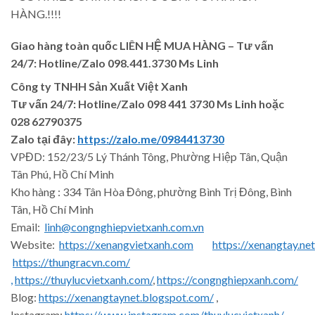
HÀNG.!!!!
Giao hàng toàn quốc LIÊN HỆ MUA HÀNG
– Tư vấn
24/7: Hotline/Zalo 098.441.3730 Ms Linh
Công ty TNHH Sản Xuất Việt Xanh
Tư vấn 24/7: Hotline
/Zalo
098 441 3730
Ms Linh
hoặc
028 62790375
Zalo tại đây:
https://zalo.me/0984413730
VPĐD: 152/23/5 Lý Thánh Tông, Phường Hiệp Tân, Quận
Tân Phú, Hồ Chí Minh
Kho hàng : 334 Tân Hòa Đông, phường Bình Trị Đông, Bình
Tân, Hồ Chí Minh
Email:
linh@congnghiepvietxanh.com.vn
Website:
https://xenangvietxanh.com
https://xenangtay.net
https://thungracvn.com/
,
https://thuylucvietxanh.com/
,
https://congnghiepxanh.com/
Blog:
https://xenangtaynet.blogspot.com/
,
Instagram:
https://www.instagram.com/thuylucvietxanh/