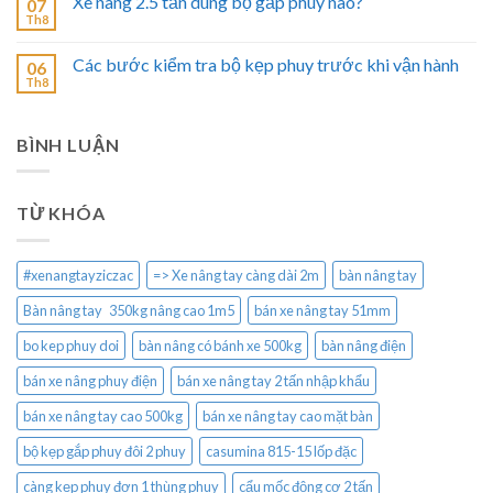
Xe nâng 2.5 tấn dùng bộ gắp phuy nào?
07
Th8
Các bước kiểm tra bộ kẹp phuy trước khi vận hành
06
Th8
BÌNH LUẬN
TỪ KHÓA
#xenangtayziczac
=> Xe nâng tay càng dài 2m
bàn nâng tay
Bàn nâng tay 350kg nâng cao 1m5
bán xe nâng tay 51mm
bo kep phuy doi
bàn nâng có bánh xe 500kg
bàn nâng điện
bán xe nâng phuy điện
bán xe nâng tay 2 tấn nhập khẩu
bán xe nâng tay cao 500kg
bán xe nâng tay cao mặt bàn
bộ kẹp gắp phuy đôi 2 phuy
casumina 815-15 lốp đặc
càng kẹp phuy đơn 1 thùng phuy
cẩu mốc động cơ 2 tấn