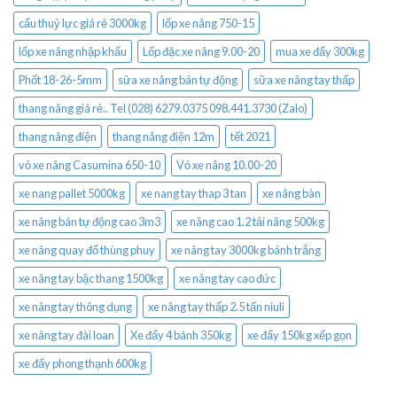
cẩu thuỷ lực giá rẻ 3000kg
lốp xe nâng 750-15
lốp xe nâng nhập khẩu
Lốp đặc xe nâng 9.00-20
mua xe đẩy 300kg
Phốt 18-26-5mm
sửa xe nâng bán tự động
sữa xe nâng tay thấp
thang nâng giá rẻ.. Tel (028) 6279.0375 098.441.3730 (Zalo)
thang nâng điện
thang nâng điện 12m
tết 2021
vỏ xe nâng Casumina 650-10
Vỏ xe nâng 10.00-20
xe nang pallet 5000kg
xe nang tay thap 3 tan
xe nâng bàn
xe nâng bán tự động cao 3m3
xe nâng cao 1.2 tải nâng 500kg
xe nâng quay đổ thùng phuy
xe nâng tay 3000kg bánh trắng
xe nâng tay bậc thang 1500kg
xe nâng tay cao đức
xe nâng tay thông dụng
xe nâng tay thấp 2.5 tấn niuli
xe nâng tay đài loan
Xe đẩy 4 bánh 350kg
xe đẩy 150kg xếp gọn
xe đẩy phong thạnh 600kg