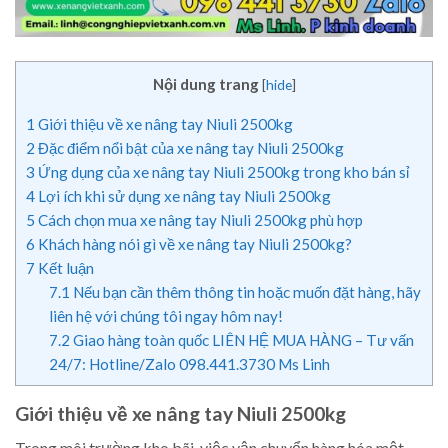
Nội dung trang
[
hide
]
1
Giới thiệu về xe nâng tay Niuli 2500kg
2
Đặc điểm nổi bật của xe nâng tay Niuli 2500kg
3
Ứng dụng của xe nâng tay Niuli 2500kg trong kho bán sỉ
4
Lợi ích khi sử dụng xe nâng tay Niuli 2500kg
5
Cách chọn mua xe nâng tay Niuli 2500kg phù hợp
6
Khách hàng nói gì về xe nâng tay Niuli 2500kg?
7
Kết luận
7.1
Nếu bạn cần thêm thông tin hoặc muốn đặt hàng, hãy
liên hệ với chúng tôi ngay hôm nay!
7.2
Giao hàng toàn quốc LIÊN HỆ MUA HÀNG – Tư vấn
24/7: Hotline/Zalo 098.441.3730 Ms Linh
Giới thiệu về xe nâng tay Niuli 2500kg
Trong môi trường kho bãi, việc vận chuyển hàng hóa một