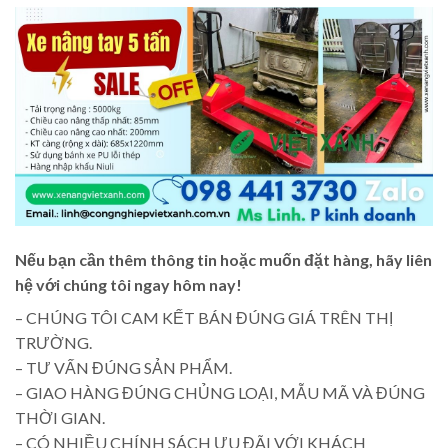
Nếu bạn cần thêm thông tin hoặc muốn đặt hàng, hãy liên
hệ với chúng tôi ngay hôm nay!
– CHÚNG TÔI CAM KẾT BÁN ĐÚNG GIÁ TRÊN THỊ
TRƯỜNG.
– TƯ VẤN ĐÚNG SẢN PHẨM.
– GIAO HÀNG ĐÚNG CHỦNG LOẠI, MẪU MÃ VÀ ĐÚNG
THỜI GIAN.
– CÓ NHIỀU CHÍNH SÁCH ƯU ĐÃI VỚI KHÁCH