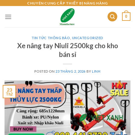
Skip
CHUYÊN CUNG CẤP THIẾT BỊ NÂNG HÀNG
to
0
content
TIN TỨC THÔNG BÁO
,
UNCATEGORIZED
Xe nâng tay Niuli 2500kg cho kho
bán sỉ
POSTED ON
23 THÁNG 2, 2026
BY
LINH
23
Th2