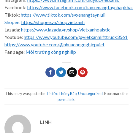
Facebook:
https://www.facebook.com/banxenangtaynhapkha
Tiktok:
https://www.tiktok.com/@xenangtayniuli
Shopee:
https://shopee.vn/shopvietxanh
Lazada:
https://www.lazada.vn/shop/vietxanhpalstic
Youtube:
https://www.youtube.com/@vietxanhlifttruck3561
https://www.youtube.com/@nhuacongnghiepviet
Fanpage:
Môi trường công nghiệp
This entry was posted in
Tin tức Thông Báo
,
Uncategorized
. Bookmark the
permalink
.
LINH