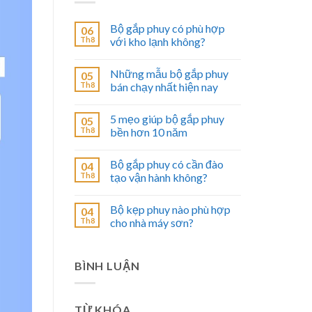
Bộ gắp phuy có phù hợp
06
Th8
với kho lạnh không?
Những mẫu bộ gắp phuy
05
Th8
bán chạy nhất hiện nay
5 mẹo giúp bộ gắp phuy
05
Th8
bền hơn 10 năm
Bộ gắp phuy có cần đào
04
Th8
tạo vận hành không?
Bộ kẹp phuy nào phù hợp
04
Th8
cho nhà máy sơn?
BÌNH LUẬN
TỪ KHÓA