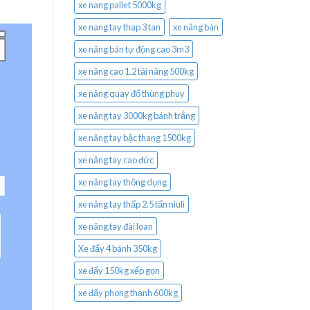
xe nang pallet 5000kg
xe nang tay thap 3 tan
xe nâng bàn
xe nâng bán tự động cao 3m3
xe nâng cao 1.2 tải nâng 500kg
xe nâng quay đổ thùng phuy
xe nâng tay 3000kg bánh trắng
xe nâng tay bậc thang 1500kg
xe nâng tay cao đức
xe nâng tay thông dụng
xe nâng tay thấp 2.5 tấn niuli
xe nâng tay đài loan
Xe đẩy 4 bánh 350kg
xe đẩy 150kg xếp gọn
xe đẩy phong thạnh 600kg