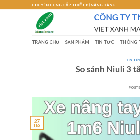
Skip
CHUYÊN CUNG CẤP THIẾT BỊ NÂNG HÀNG
to
CÔNG TY T
content
VIET XANH M
TRANG CHỦ
SẢN PHẨM
TIN TỨC
THÔNG T
TIN TƯ
So sánh Niuli 3 t
POST
27
Th2