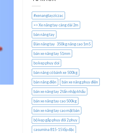
#xenangtayziczac
=> Xe nâng tay càng dài 2m
bàn nâng tay
Bàn nâng tay 350kg nâng cao 1m5
bán xe nâng tay 51mm
bo kep phuy doi
bàn nâng có bánh xe 500kg
bàn nâng điện
bán xe nâng phuy điện
bán xe nâng tay 2 tấn nhập khẩu
bán xe nâng tay cao 500kg
bán xe nâng tay cao mặt bàn
bộ kẹp gắp phuy đôi 2 phuy
casumina 815-15 lốp đặc