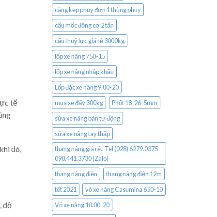
càng kẹp phuy đơn 1 thùng phuy
cẩu mốc động cơ 2 tấn
cẩu thuỷ lực giá rẻ 3000kg
lốp xe nâng 750-15
lốp xe nâng nhập khẩu
Lốp đặc xe nâng 9.00-20
hực tế
mua xe đẩy 300kg
Phốt 18-26-5mm
đúng
sửa xe nâng bán tự động
sữa xe nâng tay thấp
khi đó,
thang nâng giá rẻ.. Tel (028) 6279.0375
098.441.3730 (Zalo)
thang nâng điện
thang nâng điện 12m
tết 2021
vỏ xe nâng Casumina 650-10
, độ
Vỏ xe nâng 10.00-20