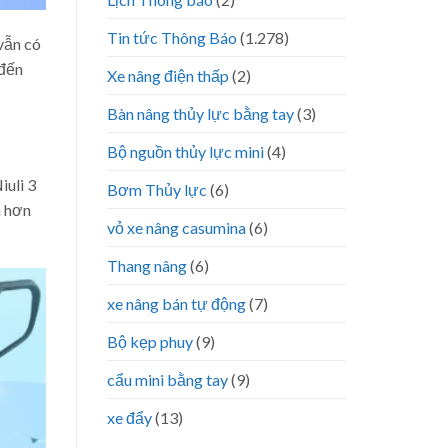
Tin tức Thông Báo
(1.278)
vẫn có
 đến
Xe nâng điện thấp
(2)
Bàn nâng thủy lực bằng tay
(3)
Bộ nguồn thủy lực mini
(4)
iuli 3
Bơm Thủy lực
(6)
n hơn
vỏ xe nâng casumina
(6)
Thang nâng
(6)
xe nâng bán tự động
(7)
Bộ kẹp phuy
(9)
cẩu mini bằng tay
(9)
xe đẩy
(13)