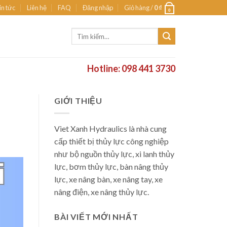
in tức
Liên hệ
FAQ
Đăng nhập
Giỏ hàng /
0
₫
0
Tìm
kiếm:
Hotline: 098 441 3730
GIỚI THIỆU
Viet Xanh Hydraulics là nhà cung
cấp thiết bị thủy lực công nghiệp
như bộ nguồn thủy lực, xi lanh thủy
lực, bơm thủy lực, bàn nâng thủy
lực, xe nâng bàn, xe nâng tay, xe
nâng điện, xe nâng thủy lực.
BÀI VIẾT MỚI NHẤT