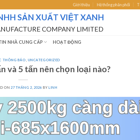
Giới thiệu
Hệ thống phân phối
T
NHH SẢN XUẤT VIỆT XANH
ANUFACTURE COMPANY LIMITED
IN NHÀ CUNG CẤP
HOẠT ĐỘNG
́C THÔNG BÁO
,
UNCATEGORIZED
ấn và 5 tấn nên chọn loại nào?
ED ON
27 THÁNG 2, 2026
BY
LINH