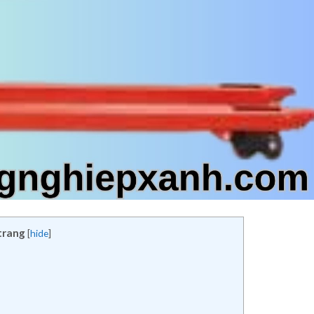
trang
[
hide
]