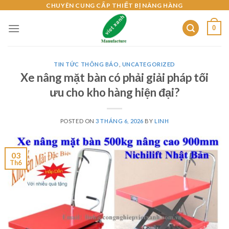
Skip
CHUYÊN CUNG CẤP THIẾT BỊ NÂNG HÀNG
to
0
content
TIN TỨC THÔNG BÁO
,
UNCATEGORIZED
Xe nâng mặt bàn có phải giải pháp tối
ưu cho kho hàng hiện đại?
POSTED ON
3 THÁNG 6, 2026
BY
LINH
03
Th6