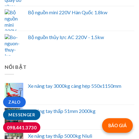
Bộ nguồn mini 220V Hàn Quốc 1.8kw
Bộ nguồn thủy lực AC 220V - 1.5kw
NỔI BẬT
Xe nâng tay 3000kg càng hẹp 550x1150mm
ZALO
Xe nâng tay thấp 51mm 2000kg
MESSENGER
BÁO GIÁ
098.441.3730
Xe nâng tay thấp 5000kg Niuli