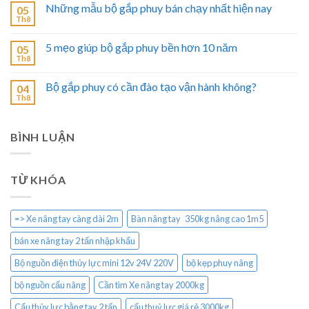
Những mẫu bộ gắp phuy bán chạy nhất hiện nay
05
Th8
5 mẹo giúp bộ gắp phuy bền hơn 10 năm
05
Th8
Bộ gắp phuy có cần đào tạo vận hành không?
04
Th8
BÌNH LUẬN
TỪ KHÓA
=> Xe nâng tay càng dài 2m
Bàn nâng tay 350kg nâng cao 1m5
bán xe nâng tay 2 tấn nhập khẩu
Bộ nguồn điện thủy lực mini 12v 24V 220V
bộ kẹp phuy nâng
bộ nguồn cẩu nâng
Cần tìm Xe nâng tay 2000kg
Cẩu thủy lực bằng tay 2 tấn
cẩu thuỷ lực giá rẻ 3000kg