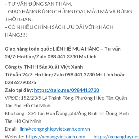
– TƯ VẤN ĐÚNG SẢN PHẨM.
– GIAO HÀNG ĐÚNG CHỦNG LOẠI, MẪU MÃ VÀ ĐÚNG
THỜI GIAN.
– CÓ NHIỀU CHÍNH SÁCH ƯU ĐÃI VỚI KHÁCH
HÀNG.!!!!
Giao hàng toàn quốc LIÊN HỆ MUA HÀNG
– Tư vấn
24/7: Hotline/Zalo 098.441.3730 Ms Linh
Công ty TNHH Sản Xuất Việt Xanh
Tư vấn 24/7: Hotline
/Zalo
098 441 3730
Ms Linh
hoặc
028 62790375
Zalo tại đây:
https://zalo.me/0984413730
VPĐD: 152/23/5 Lý Thánh Tông, Phường Hiệp Tân, Quận
Tân Phú, Hồ Chí Minh
Kho hàng : 334 Tân Hòa Đông, phường Bình Trị Đông, Bình
Tân, Hồ Chí Minh
Email:
linh@congnghiepvietxanh.com.vn
Website:
https://xenangvietxanh.com
https://xenangtay.net