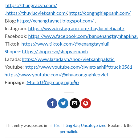
https://thungracvn.com/
,
https://thuylucvietxanh.com/
,
https://congnghiepxanh.com/
Blog:
https://xenangtaynet.blogspot.com/
,
Instagram:
https://www.instagram.com/thuylucvietxanh/
Facebook:
https://www.facebook.com/banxenangtaynhapkha
Tiktok:
https://www.tiktok.com/@xenangtayniuli
Shopee:
https://shopee.vn/shopvietxanh
Lazada:
https://www.lazada.vn/shop/vietxanhpalstic
Youtube:
https://www.youtube.com/@vietxanhlifttruck3561
https://www.youtube.com/@nhuacongnghiepviet
Fanpage:
Môi trường công nghiệp
This entry was posted in
Tin tức Thông Báo
,
Uncategorized
. Bookmark the
permalink
.