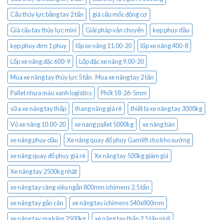
Cẩu thủy lực bằng tay 2 tấn
giá cẩu mốc động cơ
Giá cẩu tay thủy lực mini
Giải pháp vận chuyển
kẹp phuy dầu
kẹp phuy đơn 1 phuy
lốp xe nâng 11.00-20
lốp xe nâng 400-8
Lốp xe nâng đặc 600-9
Lốp đặc xe nâng 9.00-20
Mua xe nâng tay thủy lực 5 tấn. Mua xe nâng tay 2 tấn
Pallet nhựa màu xanh logistics
Phốt 18-26-5mm
sữa xe nâng tay thấp
thang nâng giá rẻ
thiết bị xe nâng tay 3000kg
Vỏ xe nâng 10.00-20
xe nang pallet 5000kg
xe nâng bàn
xe nâng phuy dầu
Xe nâng quay đổ phuy Gamlift cho kho xưởng
xe nâng quay đổ phuy giá rẻ
Xe nâng tay 500kg giảm giá
Xe nâng tay 2500kg nhật
xe nâng tay càng siêu ngắn 800mm ichimens 2.5 tấn
xe nâng tay gắn cân
xe nâng tay ichimens 540x800mm
xe nâng tay mạ kẽm 2500kg
xe nâng tay thấp 2.5 tấn niuli