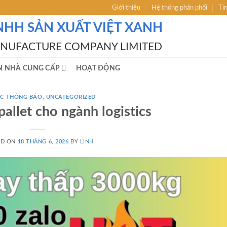
Giới thiệu
Hệ thống phân phối
Ti
NHH SẢN XUẤT VIỆT XANH
ANUFACTURE COMPANY LIMITED
N NHÀ CUNG CẤP
HOẠT ĐỘNG
́C THÔNG BÁO
,
UNCATEGORIZED
pallet cho ngành logistics
ED ON
18 THÁNG 6, 2026
BY
LINH