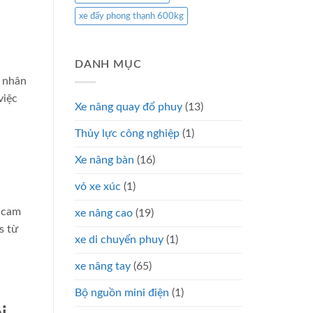
xe đẩy phong thạnh 600kg
DANH MỤC
o nhân
việc
Xe nâng quay đổ phuy
(13)
Thủy lực công nghiệp
(1)
Xe nâng bàn
(16)
vỏ xe xúc
(1)
n cam
xe nâng cao
(19)
s từ
xe di chuyển phuy
(1)
xe nâng tay
(65)
Bộ nguồn mini điện
(1)