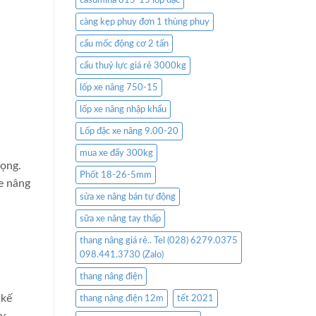
casumina 815-15 lốp đặc
càng kẹp phuy đơn 1 thùng phuy
cẩu mốc động cơ 2 tấn
cẩu thuỷ lực giá rẻ 3000kg
lốp xe nâng 750-15
lốp xe nâng nhập khẩu
Lốp đặc xe nâng 9.00-20
mua xe đẩy 300kg
rọng.
Phốt 18-26-5mm
xe nâng
sửa xe nâng bán tự động
sữa xe nâng tay thấp
thang nâng giá rẻ.. Tel (028) 6279.0375
098.441.3730 (Zalo)
thang nâng điện
 kế
thang nâng điện 12m
tết 2021