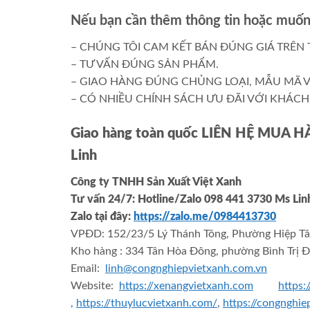
Nếu bạn cần thêm thông tin hoặc muốn 
– CHÚNG TÔI CAM KẾT BÁN ĐÚNG GIÁ TRÊN 
– TƯ VẤN ĐÚNG SẢN PHẨM.
– GIAO HÀNG ĐÚNG CHỦNG LOẠI, MẪU MÃ V
– CÓ NHIỀU CHÍNH SÁCH ƯU ĐÃI VỚI KHÁCH 
Giao hàng toàn quốc LIÊN HỆ MUA 
Linh
Công ty TNHH Sản Xuất Việt Xanh
Tư vấn 24/7: Hotline
/Zalo
098 441 3730
Ms Li
Zalo tại đây:
https://zalo.me/0984413730
VPĐD: 152/23/5 Lý Thánh Tông, Phường Hiệp Tâ
Kho hàng : 334 Tân Hòa Đông, phường Bình Trị Đ
Email:
linh@congnghiepvietxanh.com.vn
Website:
https://xenangvietxanh.com
https:
,
https://thuylucvietxanh.com/
,
https://congnghi