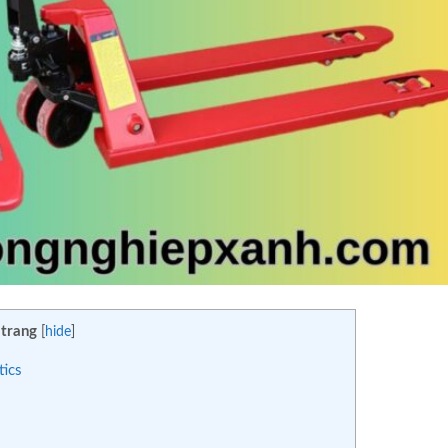
 trang
[
hide
]
tics