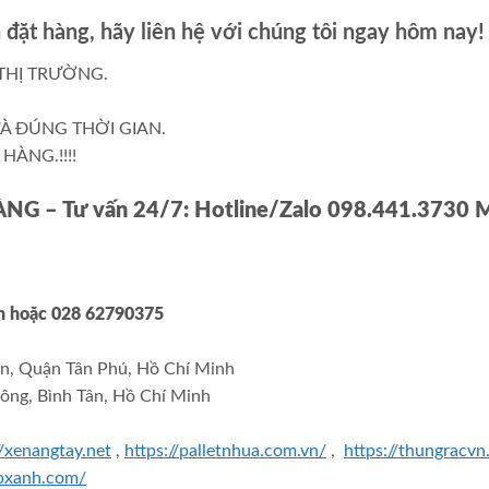
đặt hàng, hãy liên hệ với chúng tôi ngay hôm nay!
THỊ TRƯỜNG.
À ĐÚNG THỜI GIAN.
HÀNG.!!!!
HÀNG
– Tư vấn 24/7: Hotline/Zalo 098.441.3730 
nh
hoặc 028 62790375
n, Quận Tân Phú, Hồ Chí Minh
ông, Bình Tân, Hồ Chí Minh
//xenangtay.net
,
https://palletnhua.com.vn/
,
https://thungracv
epxanh.com/