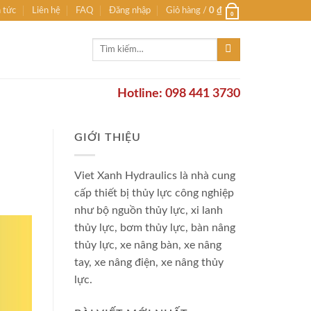
n tức
Liên hệ
FAQ
Đăng nhập
Giỏ hàng /
0
₫
0
Tìm
kiếm:
Hotline: 098 441 3730
GIỚI THIỆU
Viet Xanh Hydraulics là nhà cung
cấp thiết bị thủy lực công nghiệp
như bộ nguồn thủy lực, xi lanh
thủy lực, bơm thủy lực, bàn nâng
thủy lực, xe nâng bàn, xe nâng
tay, xe nâng điện, xe nâng thủy
lực.