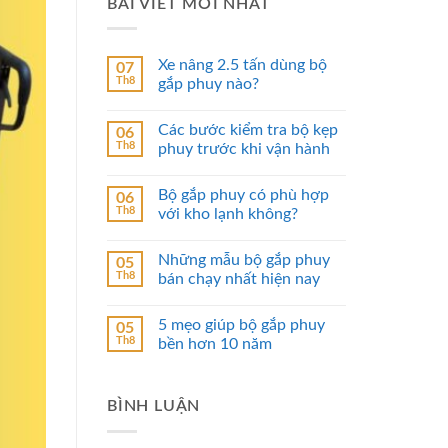
BÀI VIẾT MỚI NHẤT
Xe nâng 2.5 tấn dùng bộ
07
Th8
gắp phuy nào?
Các bước kiểm tra bộ kẹp
06
Th8
phuy trước khi vận hành
Bộ gắp phuy có phù hợp
06
Th8
với kho lạnh không?
Những mẫu bộ gắp phuy
05
Th8
bán chạy nhất hiện nay
5 mẹo giúp bộ gắp phuy
05
Th8
bền hơn 10 năm
BÌNH LUẬN