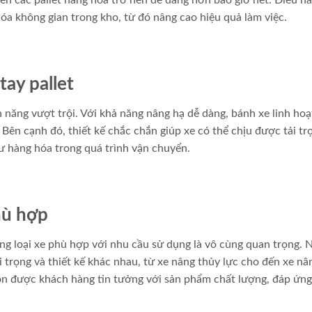
uyển các pallet hàng hóa trở nên dễ dàng hơn bao giờ hết. Điều n
hóa không gian trong kho, từ đó nâng cao hiệu quả làm việc.
tay pallet
 năng vượt trội. Với khả năng nâng hạ dễ dàng, bánh xe linh hoạt
 Bên cạnh đó, thiết kế chắc chắn giúp xe có thể chịu được tải tr
ư hàng hóa trong quá trình vận chuyển.
hù hợp
úng loại xe phù hợp với nhu cầu sử dụng là vô cùng quan trọng. N
tải trọng và thiết kế khác nhau, từ xe nâng thủy lực cho đến xe nâ
uôn được khách hàng tin tưởng với sản phẩm chất lượng, đáp ứn