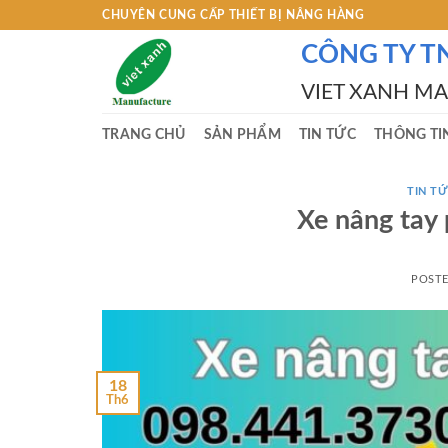
Skip
CHUYÊN CUNG CẤP THIẾT BỊ NÂNG HÀNG
to
CÔNG TY T
content
VIET XANH M
TRANG CHỦ
SẢN PHẨM
TIN TỨC
THÔNG TI
TIN TƯ
Xe nâng tay 
POST
18
Th6