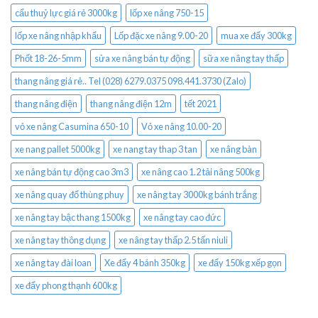
cẩu thuỷ lực giá rẻ 3000kg
lốp xe nâng 750-15
lốp xe nâng nhập khẩu
Lốp đặc xe nâng 9.00-20
mua xe đẩy 300kg
Phốt 18-26-5mm
sửa xe nâng bán tự động
sữa xe nâng tay thấp
thang nâng giá rẻ.. Tel (028) 6279.0375 098.441.3730 (Zalo)
thang nâng điện
thang nâng điện 12m
tết 2021
vỏ xe nâng Casumina 650-10
Vỏ xe nâng 10.00-20
xe nang pallet 5000kg
xe nang tay thap 3 tan
xe nâng bàn
xe nâng bán tự động cao 3m3
xe nâng cao 1.2 tải nâng 500kg
xe nâng quay đổ thùng phuy
xe nâng tay 3000kg bánh trắng
xe nâng tay bậc thang 1500kg
xe nâng tay cao đức
xe nâng tay thông dụng
xe nâng tay thấp 2.5 tấn niuli
xe nâng tay đài loan
Xe đẩy 4 bánh 350kg
xe đẩy 150kg xếp gọn
xe đẩy phong thạnh 600kg