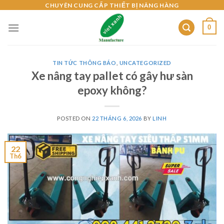
Skip
CHUYÊN CUNG CẤP THIẾT BỊ NÂNG HÀNG
to
0
content
TIN TỨC THÔNG BÁO
,
UNCATEGORIZED
Xe nâng tay pallet có gây hư sàn
epoxy không?
POSTED ON
22 THÁNG 6, 2026
BY
LINH
22
Th6