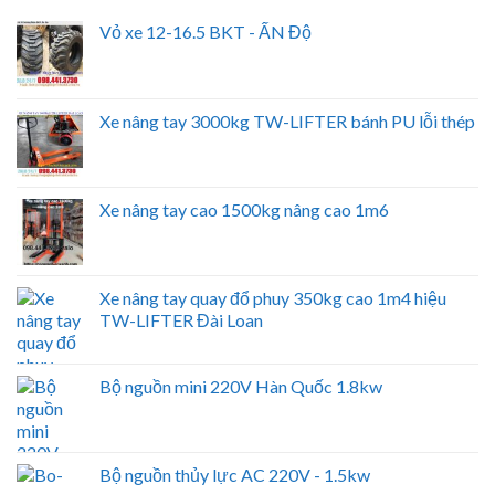
Vỏ xe 12-16.5 BKT - ẤN Độ
Xe nâng tay 3000kg TW-LIFTER bánh PU lỗi thép
Xe nâng tay cao 1500kg nâng cao 1m6
Xe nâng tay quay đổ phuy 350kg cao 1m4 hiệu
TW-LIFTER Đài Loan
Bộ nguồn mini 220V Hàn Quốc 1.8kw
Bộ nguồn thủy lực AC 220V - 1.5kw