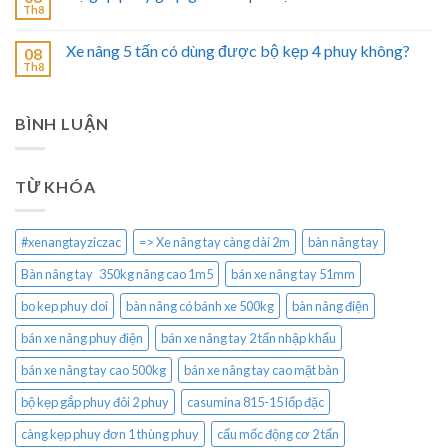
Th8
Xe nâng 5 tấn có dùng được bộ kẹp 4 phuy không?
08
Th8
BÌNH LUẬN
TỪ KHÓA
#xenangtayziczac
=> Xe nâng tay càng dài 2m
bàn nâng tay
Bàn nâng tay 350kg nâng cao 1m5
bán xe nâng tay 51mm
bo kep phuy doi
bàn nâng có bánh xe 500kg
bàn nâng điện
bán xe nâng phuy điện
bán xe nâng tay 2 tấn nhập khẩu
bán xe nâng tay cao 500kg
bán xe nâng tay cao mặt bàn
bộ kẹp gắp phuy đôi 2 phuy
casumina 815-15 lốp đặc
càng kẹp phuy đơn 1 thùng phuy
cẩu mốc động cơ 2 tấn