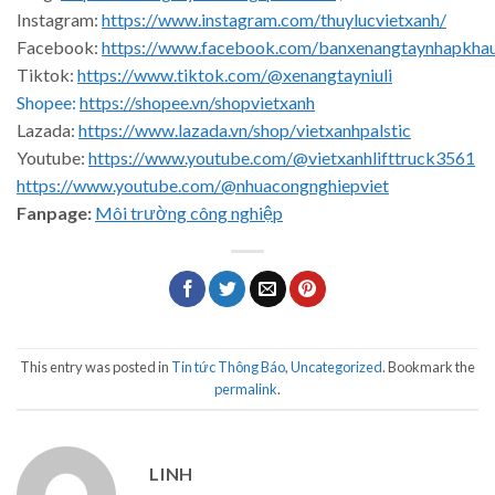
Instagram:
https://www.instagram.com/thuylucvietxanh/
Facebook:
https://www.facebook.com/banxenangtaynhapkha
Tiktok:
https://www.tiktok.com/@xenangtayniuli
Shopee:
https://shopee.vn/shopvietxanh
Lazada:
https://www.lazada.vn/shop/vietxanhpalstic
Youtube:
https://www.youtube.com/@vietxanhlifttruck3561
https://www.youtube.com/@nhuacongnghiepviet
Fanpage:
Môi trường công nghiệp
This entry was posted in
Tin tức Thông Báo
,
Uncategorized
. Bookmark the
permalink
.
LINH