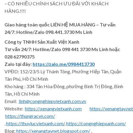
– CÓ NHIỀU CHÍNH SÁCH ƯU ĐÃI VỚI KHÁCH
HÀNG.!!!!
Giao hàng toàn quốc LIÊN HỆ MUA HÀNG
– Tư vấn
24/7: Hotline/Zalo 098.441.3730 Ms Linh
Công ty TNHH Sản Xuất Việt Xanh
Tư vấn 24/7: Hotline
/Zalo
098 441 3730
Ms Linh
hoặc
028 62790375
Zalo tại đây:
https://zalo.me/0984413730
VPĐD: 152/23/5 Lý Thánh Tông, Phường Hiệp Tân, Quận
Tân Phú, Hồ Chí Minh
Kho hàng : 334 Tân Hòa Đông, phường Bình Trị Đông, Bình
Tân, Hồ Chí Minh
Email:
linh@congnghiepvietxanh.com.vn
Website:
https://xenangvietxanh.com
https://xenangtay.net
https://thungracvn.com/
,
https://thuylucvietxanh.com/
,
https://congnghiepxanh.com/
Blog:
https://xenangtaynet.blogspot.com/
,