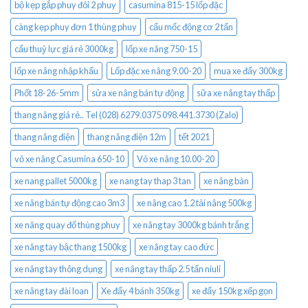
bộ kẹp gắp phuy đôi 2 phuy
casumina 815-15 lốp đặc
càng kẹp phuy đơn 1 thùng phuy
cẩu mốc động cơ 2 tấn
cẩu thuỷ lực giá rẻ 3000kg
lốp xe nâng 750-15
lốp xe nâng nhập khẩu
Lốp đặc xe nâng 9.00-20
mua xe đẩy 300kg
Phốt 18-26-5mm
sửa xe nâng bán tự động
sữa xe nâng tay thấp
thang nâng giá rẻ.. Tel (028) 6279.0375 098.441.3730 (Zalo)
thang nâng điện
thang nâng điện 12m
tết 2021
vỏ xe nâng Casumina 650-10
Vỏ xe nâng 10.00-20
xe nang pallet 5000kg
xe nang tay thap 3 tan
xe nâng bàn
xe nâng bán tự động cao 3m3
xe nâng cao 1.2 tải nâng 500kg
xe nâng quay đổ thùng phuy
xe nâng tay 3000kg bánh trắng
xe nâng tay bậc thang 1500kg
xe nâng tay cao đức
xe nâng tay thông dụng
xe nâng tay thấp 2.5 tấn niuli
xe nâng tay đài loan
Xe đẩy 4 bánh 350kg
xe đẩy 150kg xếp gọn