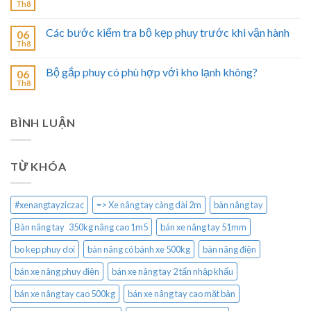
Th8
Các bước kiểm tra bộ kẹp phuy trước khi vận hành
06
Th8
Bộ gắp phuy có phù hợp với kho lạnh không?
06
Th8
BÌNH LUẬN
TỪ KHÓA
#xenangtayziczac
=> Xe nâng tay càng dài 2m
bàn nâng tay
Bàn nâng tay 350kg nâng cao 1m5
bán xe nâng tay 51mm
bo kep phuy doi
bàn nâng có bánh xe 500kg
bàn nâng điện
bán xe nâng phuy điện
bán xe nâng tay 2 tấn nhập khẩu
bán xe nâng tay cao 500kg
bán xe nâng tay cao mặt bàn