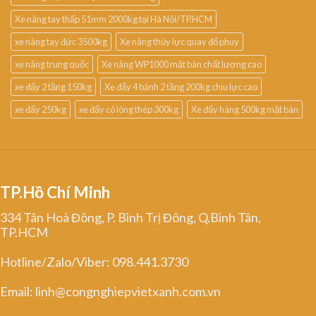
Xe nâng tay thấp 51mm 2000kg tại Hà Nội/TP.HCM
xe nâng tay đức 3500kg
Xe nâng thủy lực quay đổ phuy
xe nâng trung quốc
Xe nâng WP1000 mặt bàn chất lượng cao
xe đẩy 2 tầng 150kg
Xe đẩy 4 bánh 2 tầng 200kg chịu lực cao
xe đẩy 250kg
xe đẩy có lòng thép 300kg
Xe đẩy hàng 500kg mặt bàn
TP.Hồ Chí Minh
334 Tân Hoà Đông, P. Bình Trị Đông, Q.Bình Tân,
TP.HCM
Hotline/Zalo/Viber: 098.441.3730
Email: linh@congnghiepvietxanh.com.vn