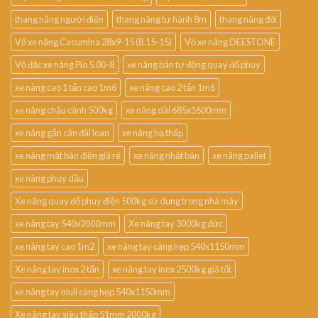
thang nâng người điện
thang nâng tự hành 8m
thang nâng đôi
Vỏ xe nâng Casumina 28x9-15 (8.15-15)
Vỏ xe nâng DEESTONE
Vỏ đặc xe nâng Pio 5.00-8
xe nâng bán tự động quay đổ phuy
xe nâng cao 1 tấn cao 1m6
xe nâng cao 2 tấn 1m6
xe nâng chậu cảnh 500kg
xe nâng dài 685x1600mm
xe nâng gắn cân đài loan
xe nâng hạ thấp
xe nâng mặt bàn điện giá rẻ
xe nâng nhật bản
xe nâng pallet
xe nâng phuy dầu
Xe nâng quay đổ phuy điện 500kg sử dụng trong nhà máy
xe nâng tay 540x2000mm
Xe nâng tay 3000kg đức
xe nâng tay cao 1m2
xe nâng tay càng hẹp 540x1150mm
Xe nâng tay inox 2 tấn
xe nâng tay inox 2500kg giá tốt
xe nâng tay niuli càng hẹp 540x1150mm
Xe nâng tay siêu thấp 51mm 2000kg