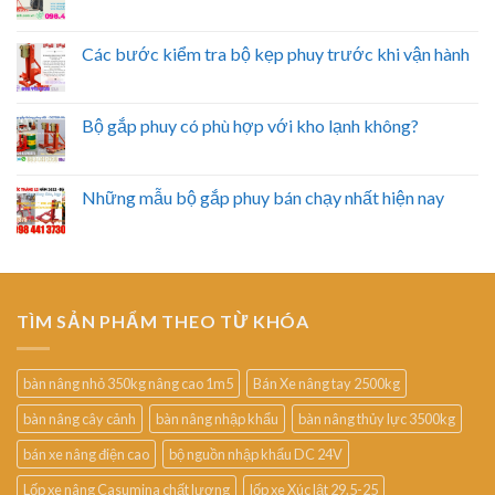
Các bước kiểm tra bộ kẹp phuy trước khi vận hành
Bộ gắp phuy có phù hợp với kho lạnh không?
Những mẫu bộ gắp phuy bán chạy nhất hiện nay
TÌM SẢN PHẨM THEO TỪ KHÓA
bàn nâng nhỏ 350kg nâng cao 1m5
Bán Xe nâng tay 2500kg
bàn nâng cây cảnh
bàn nâng nhập khẩu
bàn nâng thủy lực 3500kg
bán xe nâng điện cao
bộ nguồn nhập khẩu DC 24V
Lốp xe nâng Casumina chất lượng
lốp xe Xúc lật 29.5-25