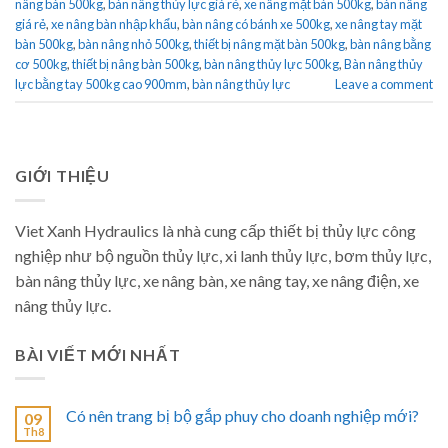
nâng bàn 500kg
,
bàn nâng thủy lực giá rẻ
,
xe nâng mặt bàn 500kg
,
bàn nâng
giá rẻ
,
xe nâng bàn nhập khẩu
,
bàn nâng có bánh xe 500kg
,
xe nâng tay mặt
bàn 500kg
,
bàn nâng nhỏ 500kg
,
thiết bị nâng mặt bàn 500kg
,
bàn nâng bằng
cơ 500kg
,
thiết bị nâng bàn 500kg
,
bàn nâng thủy lực 500kg
,
Bàn nâng thủy
lực bằng tay 500kg cao 900mm
,
bàn nâng thủy lực
Leave a comment
GIỚI THIỆU
Viet Xanh Hydraulics là nhà cung cấp thiết bị thủy lực công
nghiệp như bộ nguồn thủy lực, xi lanh thủy lực, bơm thủy lực,
bàn nâng thủy lực, xe nâng bàn, xe nâng tay, xe nâng điện, xe
nâng thủy lực.
BÀI VIẾT MỚI NHẤT
Có nên trang bị bộ gắp phuy cho doanh nghiệp mới?
09
Th8