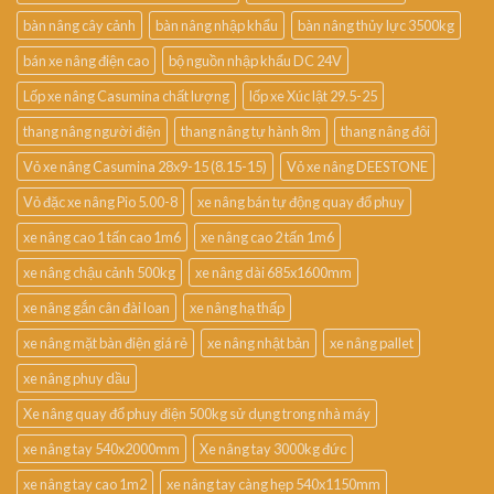
bàn nâng cây cảnh
bàn nâng nhập khẩu
bàn nâng thủy lực 3500kg
bán xe nâng điện cao
bộ nguồn nhập khẩu DC 24V
Lốp xe nâng Casumina chất lượng
lốp xe Xúc lật 29.5-25
thang nâng người điện
thang nâng tự hành 8m
thang nâng đôi
Vỏ xe nâng Casumina 28x9-15 (8.15-15)
Vỏ xe nâng DEESTONE
Vỏ đặc xe nâng Pio 5.00-8
xe nâng bán tự động quay đổ phuy
xe nâng cao 1 tấn cao 1m6
xe nâng cao 2 tấn 1m6
xe nâng chậu cảnh 500kg
xe nâng dài 685x1600mm
xe nâng gắn cân đài loan
xe nâng hạ thấp
xe nâng mặt bàn điện giá rẻ
xe nâng nhật bản
xe nâng pallet
xe nâng phuy dầu
Xe nâng quay đổ phuy điện 500kg sử dụng trong nhà máy
xe nâng tay 540x2000mm
Xe nâng tay 3000kg đức
xe nâng tay cao 1m2
xe nâng tay càng hẹp 540x1150mm