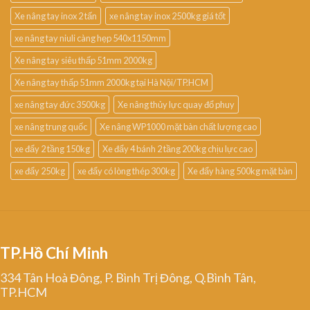
Xe nâng tay inox 2 tấn
xe nâng tay inox 2500kg giá tốt
xe nâng tay niuli càng hẹp 540x1150mm
Xe nâng tay siêu thấp 51mm 2000kg
Xe nâng tay thấp 51mm 2000kg tại Hà Nội/TP.HCM
xe nâng tay đức 3500kg
Xe nâng thủy lực quay đổ phuy
xe nâng trung quốc
Xe nâng WP1000 mặt bàn chất lượng cao
xe đẩy 2 tầng 150kg
Xe đẩy 4 bánh 2 tầng 200kg chịu lực cao
xe đẩy 250kg
xe đẩy có lòng thép 300kg
Xe đẩy hàng 500kg mặt bàn
TP.Hồ Chí Minh
334 Tân Hoà Đông, P. Bình Trị Đông, Q.Bình Tân,
TP.HCM