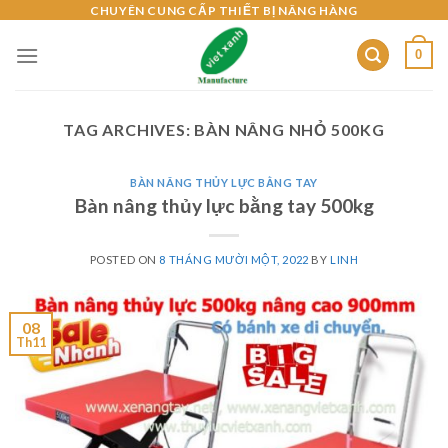
Skip
CHUYÊN CUNG CẤP THIẾT BỊ NÂNG HÀNG
to
0
content
TAG ARCHIVES:
BÀN NÂNG NHỎ 500KG
BÀN NÂNG THỦY LỰC BẰNG TAY
Bàn nâng thủy lực bằng tay 500kg
POSTED ON
8 THÁNG MƯỜI MỘT, 2022
BY
LINH
08
Th11