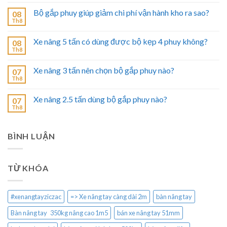
Bộ gắp phuy giúp giảm chi phí vận hành kho ra sao?
08
Th8
Xe nâng 5 tấn có dùng được bộ kẹp 4 phuy không?
08
Th8
Xe nâng 3 tấn nên chọn bộ gắp phuy nào?
07
Th8
Xe nâng 2.5 tấn dùng bộ gắp phuy nào?
07
Th8
BÌNH LUẬN
TỪ KHÓA
#xenangtayziczac
=> Xe nâng tay càng dài 2m
bàn nâng tay
Bàn nâng tay 350kg nâng cao 1m5
bán xe nâng tay 51mm