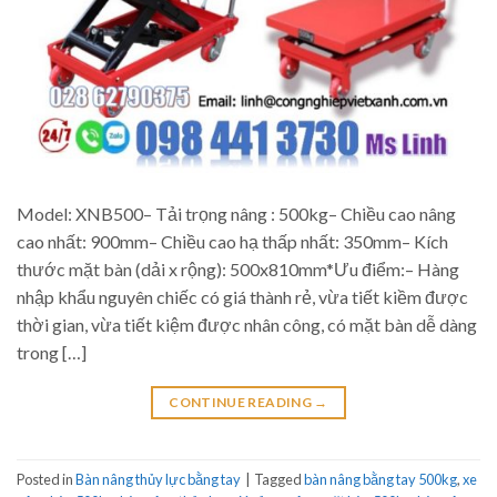
Model: XNB500– Tải trọng nâng : 500kg– Chiều cao nâng
cao nhất: 900mm– Chiều cao hạ thấp nhất: 350mm– Kích
thước mặt bàn (dải x rộng): 500x810mm*Ưu điểm:– Hàng
nhập khẩu nguyên chiếc có giá thành rẻ, vừa tiết kiềm được
thời gian, vừa tiết kiệm được nhân công, có mặt bàn dễ dàng
trong […]
CONTINUE READING
→
Posted in
Bàn nâng thủy lực bằng tay
|
Tagged
bàn nâng bằng tay 500kg
,
xe