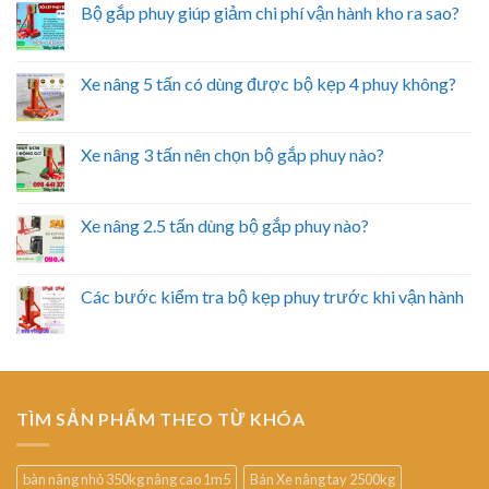
Bộ gắp phuy giúp giảm chi phí vận hành kho ra sao?
Xe nâng 5 tấn có dùng được bộ kẹp 4 phuy không?
Xe nâng 3 tấn nên chọn bộ gắp phuy nào?
Xe nâng 2.5 tấn dùng bộ gắp phuy nào?
Các bước kiểm tra bộ kẹp phuy trước khi vận hành
TÌM SẢN PHẨM THEO TỪ KHÓA
bàn nâng nhỏ 350kg nâng cao 1m5
Bán Xe nâng tay 2500kg