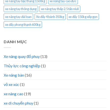
xe nâng tay bậc thang 1500kg
xe nâng tay cao đức
xe nâng tay thông dụng
xe nâng tay thấp 2.5 tấn niuli
xe nâng tay đài loan
Xe đẩy 4 bánh 350kg
xe đẩy 150kg xếp gọn
xe đẩy phong thạnh 600kg
DANH MỤC
Xe nâng quay đổ phuy
(13)
Thủy lực công nghiệp
(1)
Xe nâng bàn
(16)
vỏ xe xúc
(1)
xe nâng cao
(19)
xe di chuyển phuy
(1)