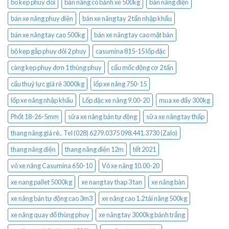
bo kep phuy doi
bàn nâng có bánh xe 500kg
bàn nâng điện
bán xe nâng phuy điện
bán xe nâng tay 2 tấn nhập khẩu
bán xe nâng tay cao 500kg
bán xe nâng tay cao mặt bàn
bộ kẹp gắp phuy đôi 2 phuy
casumina 815-15 lốp đặc
càng kẹp phuy đơn 1 thùng phuy
cẩu mốc động cơ 2 tấn
cẩu thuỷ lực giá rẻ 3000kg
lốp xe nâng 750-15
lốp xe nâng nhập khẩu
Lốp đặc xe nâng 9.00-20
mua xe đẩy 300kg
Phốt 18-26-5mm
sửa xe nâng bán tự động
sữa xe nâng tay thấp
thang nâng giá rẻ.. Tel (028) 6279.0375 098.441.3730 (Zalo)
thang nâng điện
thang nâng điện 12m
tết 2021
vỏ xe nâng Casumina 650-10
Vỏ xe nâng 10.00-20
xe nang pallet 5000kg
xe nang tay thap 3 tan
xe nâng bàn
xe nâng bán tự động cao 3m3
xe nâng cao 1.2 tải nâng 500kg
xe nâng quay đổ thùng phuy
xe nâng tay 3000kg bánh trắng