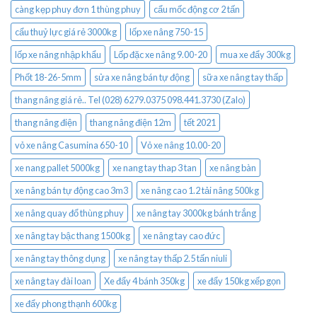
càng kẹp phuy đơn 1 thùng phuy
cẩu mốc động cơ 2 tấn
cẩu thuỷ lực giá rẻ 3000kg
lốp xe nâng 750-15
lốp xe nâng nhập khẩu
Lốp đặc xe nâng 9.00-20
mua xe đẩy 300kg
Phốt 18-26-5mm
sửa xe nâng bán tự động
sữa xe nâng tay thấp
thang nâng giá rẻ.. Tel (028) 6279.0375 098.441.3730 (Zalo)
thang nâng điện
thang nâng điện 12m
tết 2021
vỏ xe nâng Casumina 650-10
Vỏ xe nâng 10.00-20
xe nang pallet 5000kg
xe nang tay thap 3 tan
xe nâng bàn
xe nâng bán tự động cao 3m3
xe nâng cao 1.2 tải nâng 500kg
xe nâng quay đổ thùng phuy
xe nâng tay 3000kg bánh trắng
xe nâng tay bậc thang 1500kg
xe nâng tay cao đức
xe nâng tay thông dụng
xe nâng tay thấp 2.5 tấn niuli
xe nâng tay đài loan
Xe đẩy 4 bánh 350kg
xe đẩy 150kg xếp gọn
xe đẩy phong thạnh 600kg