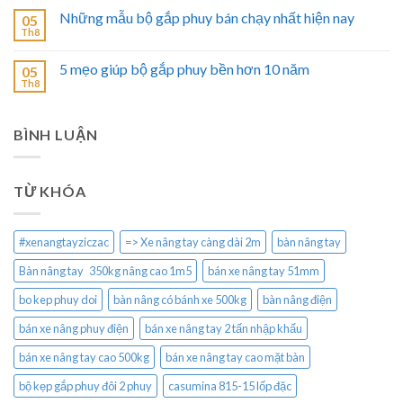
Những mẫu bộ gắp phuy bán chạy nhất hiện nay
05
Th8
5 mẹo giúp bộ gắp phuy bền hơn 10 năm
05
Th8
BÌNH LUẬN
TỪ KHÓA
#xenangtayziczac
=> Xe nâng tay càng dài 2m
bàn nâng tay
Bàn nâng tay 350kg nâng cao 1m5
bán xe nâng tay 51mm
bo kep phuy doi
bàn nâng có bánh xe 500kg
bàn nâng điện
bán xe nâng phuy điện
bán xe nâng tay 2 tấn nhập khẩu
bán xe nâng tay cao 500kg
bán xe nâng tay cao mặt bàn
bộ kẹp gắp phuy đôi 2 phuy
casumina 815-15 lốp đặc