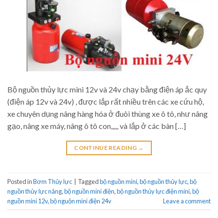
Bộ nguồn thủy lực mini 12v và 24v chạy bằng điện áp ắc quy
(điện áp 12v và 24v) , được lắp rất nhiều trên các xe cứu hộ,
xe chuyên dụng nâng hàng hóa ở đuôi thùng xe ô tô, như nâng
gạo, nâng xe máy, nâng ô tô con,,,,, và lắp ở các bàn […]
CONTINUE READING
→
Posted in
Bơm Thủy lực
|
Tagged
bộ nguồn mini
,
bộ nguồn thủy lực
,
bộ
nguồn thủy lực nâng
,
bộ nguồn mini điện
,
bộ nguồn thủy lực điện mini
,
bộ
nguồn mini 12v
,
bộ nguộn mini điện 24v
Leave a comment