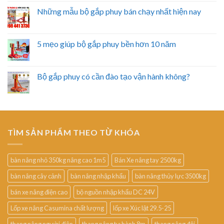
Những mẫu bộ gắp phuy bán chạy nhất hiện nay
5 mẹo giúp bộ gắp phuy bền hơn 10 năm
Bộ gắp phuy có cần đào tạo vận hành không?
TÌM SẢN PHẨM THEO TỪ KHÓA
bàn nâng nhỏ 350kg nâng cao 1m5
Bán Xe nâng tay 2500kg
bàn nâng cây cảnh
bàn nâng nhập khẩu
bàn nâng thủy lực 3500kg
bán xe nâng điện cao
bộ nguồn nhập khẩu DC 24V
Lốp xe nâng Casumina chất lượng
lốp xe Xúc lật 29.5-25