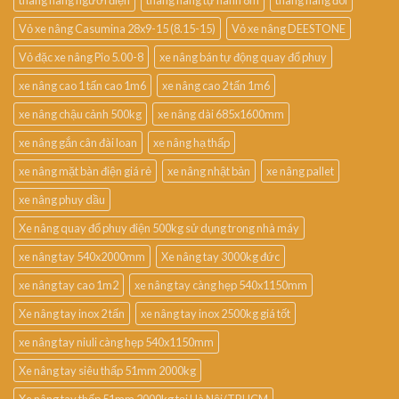
thang nâng người điện
thang nâng tự hành 8m
thang nâng đôi
Vỏ xe nâng Casumina 28x9-15 (8.15-15)
Vỏ xe nâng DEESTONE
Vỏ đặc xe nâng Pio 5.00-8
xe nâng bán tự động quay đổ phuy
xe nâng cao 1 tấn cao 1m6
xe nâng cao 2 tấn 1m6
xe nâng chậu cảnh 500kg
xe nâng dài 685x1600mm
xe nâng gắn cân đài loan
xe nâng hạ thấp
xe nâng mặt bàn điện giá rẻ
xe nâng nhật bản
xe nâng pallet
xe nâng phuy dầu
Xe nâng quay đổ phuy điện 500kg sử dụng trong nhà máy
xe nâng tay 540x2000mm
Xe nâng tay 3000kg đức
xe nâng tay cao 1m2
xe nâng tay càng hẹp 540x1150mm
Xe nâng tay inox 2 tấn
xe nâng tay inox 2500kg giá tốt
xe nâng tay niuli càng hẹp 540x1150mm
Xe nâng tay siêu thấp 51mm 2000kg