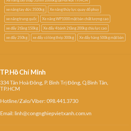
Xe nâng tay thấp 51mm 2000kg tại Hà Nội/TP.HCM
xe nâng tay đức 3500kg
Xe nâng thủy lực quay đổ phuy
xe nâng trung quốc
Xe nâng WP1000 mặt bàn chất lượng cao
xe đẩy 2 tầng 150kg
Xe đẩy 4 bánh 2 tầng 200kg chịu lực cao
xe đẩy 250kg
xe đẩy có lòng thép 300kg
Xe đẩy hàng 500kg mặt bàn
TP.Hồ Chí Minh
334 Tân Hoà Đông, P. Bình Trị Đông, Q.Bình Tân,
TP.HCM
Hotline/Zalo/Viber: 098.441.3730
Email: linh@congnghiepvietxanh.com.vn