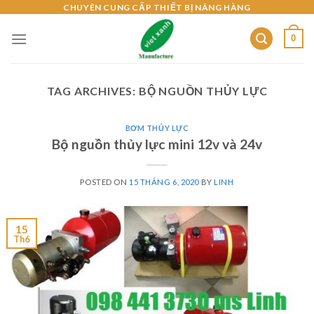
Skip
CHUYÊN CUNG CẤP THIẾT BỊ NÂNG HÀNG
to
0
content
TAG ARCHIVES:
BỘ NGUỒN THỦY LỰC
BƠM THỦY LỰC
Bộ nguồn thủy lực mini 12v và 24v
POSTED ON
15 THÁNG 6, 2020
BY
LINH
15
Th6