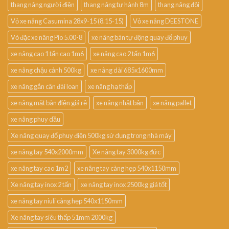
thang nâng người điện
thang nâng tự hành 8m
thang nâng đôi
Vỏ xe nâng Casumina 28x9-15 (8.15-15)
Vỏ xe nâng DEESTONE
Vỏ đặc xe nâng Pio 5.00-8
xe nâng bán tự động quay đổ phuy
xe nâng cao 1 tấn cao 1m6
xe nâng cao 2 tấn 1m6
xe nâng chậu cảnh 500kg
xe nâng dài 685x1600mm
xe nâng gắn cân đài loan
xe nâng hạ thấp
xe nâng mặt bàn điện giá rẻ
xe nâng nhật bản
xe nâng pallet
xe nâng phuy dầu
Xe nâng quay đổ phuy điện 500kg sử dụng trong nhà máy
xe nâng tay 540x2000mm
Xe nâng tay 3000kg đức
xe nâng tay cao 1m2
xe nâng tay càng hẹp 540x1150mm
Xe nâng tay inox 2 tấn
xe nâng tay inox 2500kg giá tốt
xe nâng tay niuli càng hẹp 540x1150mm
Xe nâng tay siêu thấp 51mm 2000kg