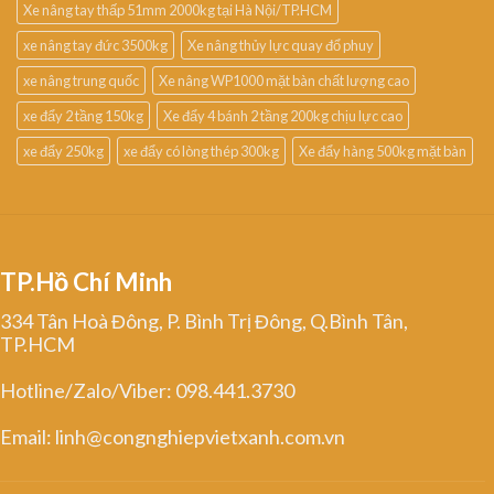
Xe nâng tay thấp 51mm 2000kg tại Hà Nội/TP.HCM
xe nâng tay đức 3500kg
Xe nâng thủy lực quay đổ phuy
xe nâng trung quốc
Xe nâng WP1000 mặt bàn chất lượng cao
xe đẩy 2 tầng 150kg
Xe đẩy 4 bánh 2 tầng 200kg chịu lực cao
xe đẩy 250kg
xe đẩy có lòng thép 300kg
Xe đẩy hàng 500kg mặt bàn
TP.Hồ Chí Minh
334 Tân Hoà Đông, P. Bình Trị Đông, Q.Bình Tân,
TP.HCM
Hotline/Zalo/Viber: 098.441.3730
Email: linh@congnghiepvietxanh.com.vn