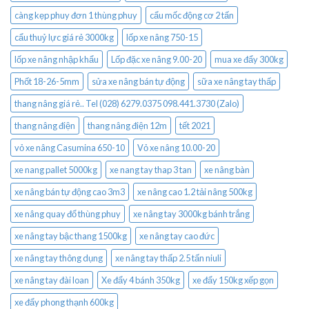
càng kẹp phuy đơn 1 thùng phuy
cẩu mốc động cơ 2 tấn
cẩu thuỷ lực giá rẻ 3000kg
lốp xe nâng 750-15
lốp xe nâng nhập khẩu
Lốp đặc xe nâng 9.00-20
mua xe đẩy 300kg
Phốt 18-26-5mm
sửa xe nâng bán tự động
sữa xe nâng tay thấp
thang nâng giá rẻ.. Tel (028) 6279.0375 098.441.3730 (Zalo)
thang nâng điện
thang nâng điện 12m
tết 2021
vỏ xe nâng Casumina 650-10
Vỏ xe nâng 10.00-20
xe nang pallet 5000kg
xe nang tay thap 3 tan
xe nâng bàn
xe nâng bán tự động cao 3m3
xe nâng cao 1.2 tải nâng 500kg
xe nâng quay đổ thùng phuy
xe nâng tay 3000kg bánh trắng
xe nâng tay bậc thang 1500kg
xe nâng tay cao đức
xe nâng tay thông dụng
xe nâng tay thấp 2.5 tấn niuli
xe nâng tay đài loan
Xe đẩy 4 bánh 350kg
xe đẩy 150kg xếp gọn
xe đẩy phong thạnh 600kg