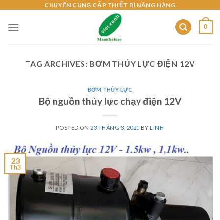
Skip
CHUYÊN CUNG CẤP THIẾT BỊ NÂNG HÀNG
to
0
content
TAG ARCHIVES:
BƠM THỦY LỰC ĐIỆN 12V
BƠM THỦY LỰC
Bộ nguồn thủy lực chạy điện 12V
POSTED ON
23 THÁNG 3, 2021
BY
LINH
23
Th3