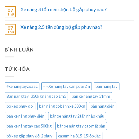
Xe nâng 3 tấn nên chọn bộ gắp phuy nào?
07
Th8
Xe nâng 2.5 tấn dùng bộ gắp phuy nào?
07
Th8
BÌNH LUẬN
TỪ KHÓA
#xenangtayziczac
=> Xe nâng tay càng dài 2m
bàn nâng tay
Bàn nâng tay 350kg nâng cao 1m5
bán xe nâng tay 51mm
bo kep phuy doi
bàn nâng có bánh xe 500kg
bàn nâng điện
bán xe nâng phuy điện
bán xe nâng tay 2 tấn nhập khẩu
bán xe nâng tay cao 500kg
bán xe nâng tay cao mặt bàn
bộ kẹp gắp phuy đôi 2 phuy
casumina 815-15 lốp đặc