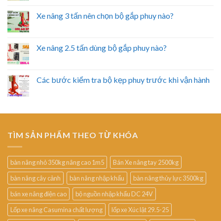
Xe nâng 3 tấn nên chọn bộ gắp phuy nào?
Xe nâng 2.5 tấn dùng bộ gắp phuy nào?
Các bước kiểm tra bộ kẹp phuy trước khi vận hành
TÌM SẢN PHẨM THEO TỪ KHÓA
bàn nâng nhỏ 350kg nâng cao 1m5
Bán Xe nâng tay 2500kg
bàn nâng cây cảnh
bàn nâng nhập khẩu
bàn nâng thủy lực 3500kg
bán xe nâng điện cao
bộ nguồn nhập khẩu DC 24V
Lốp xe nâng Casumina chất lượng
lốp xe Xúc lật 29.5-25