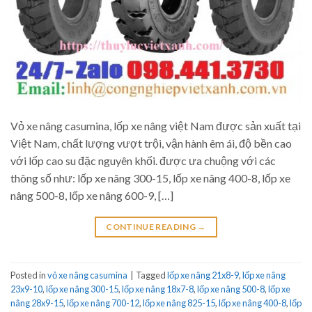
Vỏ xe nâng casumina, lốp xe nâng việt Nam được sản xuất tại
Việt Nam, chất lượng vượt trội, vận hành êm ái, độ bền cao
với lốp cao su đặc nguyên khối. được ưa chuộng với các
thông số như: lốp xe nâng 300-15, lốp xe nâng 400-8, lốp xe
nâng 500-8, lốp xe nâng 600-9, […]
CONTINUE READING
→
Posted in
vỏ xe nâng casumina
|
Tagged
lốp xe nâng 21x8-9
,
lốp xe nâng
23x9-10
,
lốp xe nâng 300-15
,
lốp xe nâng 18x7-8
,
lốp xe nâng 500-8
,
lốp xe
nâng 28x9-15
,
lốp xe nâng 700-12
,
lốp xe nâng 825-15
,
lốp xe nâng 400-8
,
lốp