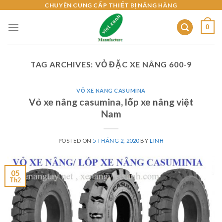
Skip
CHUYÊN CUNG CẤP THIẾT BỊ NÂNG HÀNG
to
0
content
TAG ARCHIVES:
VỎ ĐẶC XE NÂNG 600-9
VỎ XE NÂNG CASUMINA
Vỏ xe nâng casumina, lốp xe nâng việt
Nam
POSTED ON
5 THÁNG 2, 2020
BY
LINH
05
Th2