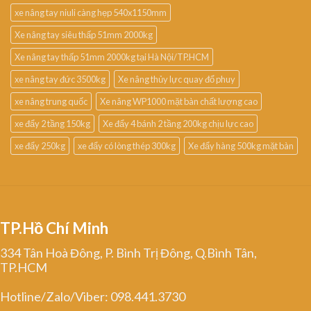
xe nâng tay niuli càng hẹp 540x1150mm
Xe nâng tay siêu thấp 51mm 2000kg
Xe nâng tay thấp 51mm 2000kg tại Hà Nội/TP.HCM
xe nâng tay đức 3500kg
Xe nâng thủy lực quay đổ phuy
xe nâng trung quốc
Xe nâng WP1000 mặt bàn chất lượng cao
xe đẩy 2 tầng 150kg
Xe đẩy 4 bánh 2 tầng 200kg chịu lực cao
xe đẩy 250kg
xe đẩy có lòng thép 300kg
Xe đẩy hàng 500kg mặt bàn
TP.Hồ Chí Minh
334 Tân Hoà Đông, P. Bình Trị Đông, Q.Bình Tân,
TP.HCM
Hotline/Zalo/Viber: 098.441.3730