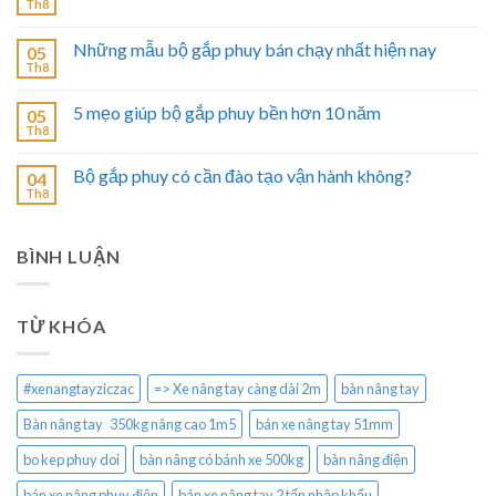
Th8
Những mẫu bộ gắp phuy bán chạy nhất hiện nay
05
Th8
5 mẹo giúp bộ gắp phuy bền hơn 10 năm
05
Th8
Bộ gắp phuy có cần đào tạo vận hành không?
04
Th8
BÌNH LUẬN
TỪ KHÓA
#xenangtayziczac
=> Xe nâng tay càng dài 2m
bàn nâng tay
Bàn nâng tay 350kg nâng cao 1m5
bán xe nâng tay 51mm
bo kep phuy doi
bàn nâng có bánh xe 500kg
bàn nâng điện
bán xe nâng phuy điện
bán xe nâng tay 2 tấn nhập khẩu