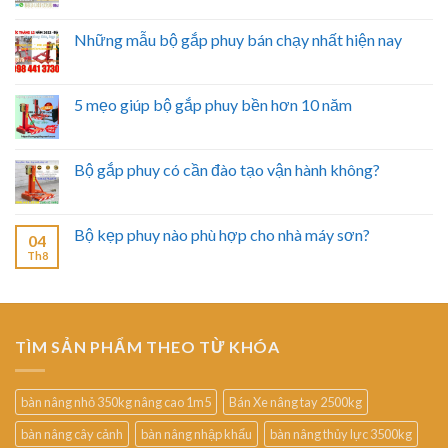
Những mẫu bộ gắp phuy bán chạy nhất hiện nay
5 mẹo giúp bộ gắp phuy bền hơn 10 năm
Bộ gắp phuy có cần đào tạo vận hành không?
Bộ kẹp phuy nào phù hợp cho nhà máy sơn?
04
Th8
TÌM SẢN PHẨM THEO TỪ KHÓA
bàn nâng nhỏ 350kg nâng cao 1m5
Bán Xe nâng tay 2500kg
bàn nâng cây cảnh
bàn nâng nhập khẩu
bàn nâng thủy lực 3500kg