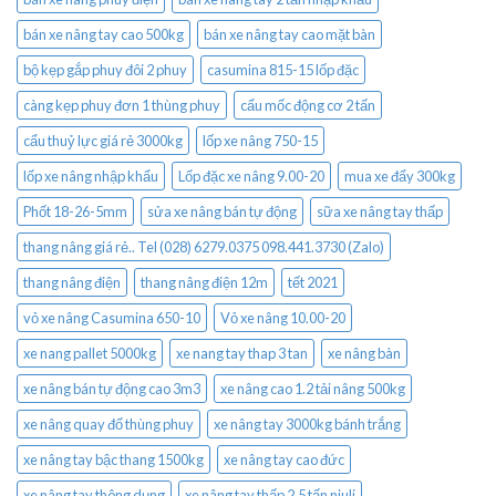
bán xe nâng tay cao 500kg
bán xe nâng tay cao mặt bàn
bộ kẹp gắp phuy đôi 2 phuy
casumina 815-15 lốp đặc
càng kẹp phuy đơn 1 thùng phuy
cẩu mốc động cơ 2 tấn
cẩu thuỷ lực giá rẻ 3000kg
lốp xe nâng 750-15
lốp xe nâng nhập khẩu
Lốp đặc xe nâng 9.00-20
mua xe đẩy 300kg
Phốt 18-26-5mm
sửa xe nâng bán tự động
sữa xe nâng tay thấp
thang nâng giá rẻ.. Tel (028) 6279.0375 098.441.3730 (Zalo)
thang nâng điện
thang nâng điện 12m
tết 2021
vỏ xe nâng Casumina 650-10
Vỏ xe nâng 10.00-20
xe nang pallet 5000kg
xe nang tay thap 3 tan
xe nâng bàn
xe nâng bán tự động cao 3m3
xe nâng cao 1.2 tải nâng 500kg
xe nâng quay đổ thùng phuy
xe nâng tay 3000kg bánh trắng
xe nâng tay bậc thang 1500kg
xe nâng tay cao đức
xe nâng tay thông dụng
xe nâng tay thấp 2.5 tấn niuli