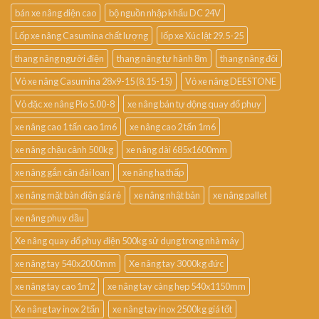
bán xe nâng điện cao
bộ nguồn nhập khẩu DC 24V
Lốp xe nâng Casumina chất lượng
lốp xe Xúc lật 29.5-25
thang nâng người điện
thang nâng tự hành 8m
thang nâng đôi
Vỏ xe nâng Casumina 28x9-15 (8.15-15)
Vỏ xe nâng DEESTONE
Vỏ đặc xe nâng Pio 5.00-8
xe nâng bán tự động quay đổ phuy
xe nâng cao 1 tấn cao 1m6
xe nâng cao 2 tấn 1m6
xe nâng chậu cảnh 500kg
xe nâng dài 685x1600mm
xe nâng gắn cân đài loan
xe nâng hạ thấp
xe nâng mặt bàn điện giá rẻ
xe nâng nhật bản
xe nâng pallet
xe nâng phuy dầu
Xe nâng quay đổ phuy điện 500kg sử dụng trong nhà máy
xe nâng tay 540x2000mm
Xe nâng tay 3000kg đức
xe nâng tay cao 1m2
xe nâng tay càng hẹp 540x1150mm
Xe nâng tay inox 2 tấn
xe nâng tay inox 2500kg giá tốt