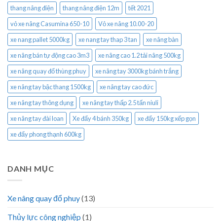
thang nâng điện
thang nâng điện 12m
tết 2021
vỏ xe nâng Casumina 650-10
Vỏ xe nâng 10.00-20
xe nang pallet 5000kg
xe nang tay thap 3 tan
xe nâng bàn
xe nâng bán tự động cao 3m3
xe nâng cao 1.2 tải nâng 500kg
xe nâng quay đổ thùng phuy
xe nâng tay 3000kg bánh trắng
xe nâng tay bậc thang 1500kg
xe nâng tay cao đức
xe nâng tay thông dụng
xe nâng tay thấp 2.5 tấn niuli
xe nâng tay đài loan
Xe đẩy 4 bánh 350kg
xe đẩy 150kg xếp gọn
xe đẩy phong thạnh 600kg
DANH MỤC
Xe nâng quay đổ phuy
(13)
Thủy lực công nghiệp
(1)