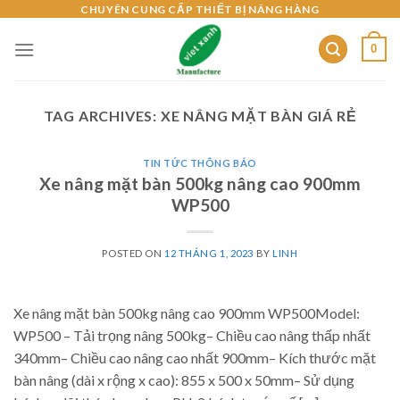
Skip
CHUYÊN CUNG CẤP THIẾT BỊ NÂNG HÀNG
to
0
content
TAG ARCHIVES:
XE NÂNG MẶT BÀN GIÁ RẺ
TIN TỨC THÔNG BÁO
Xe nâng mặt bàn 500kg nâng cao 900mm
WP500
POSTED ON
12 THÁNG 1, 2023
BY
LINH
Xe nâng mặt bàn 500kg nâng cao 900mm WP500Model:
WP500 – Tải trọng nâng 500kg– Chiều cao nâng thấp nhất
340mm– Chiều cao nâng cao nhất 900mm– Kích thước mặt
bàn nâng (dài x rộng x cao): 855 x 500 x 50mm– Sử dụng