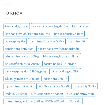
TỪ KHÓA
#xenangtayziczac
=> Xe nâng tay càng dài 2m
bàn nâng tay
Bàn nâng tay 350kg nâng cao 1m5
bán xe nâng tay 51mm
bo kep phuy doi
bàn nâng có bánh xe 500kg
bàn nâng điện
bán xe nâng phuy điện
bán xe nâng tay 2 tấn nhập khẩu
bán xe nâng tay cao 500kg
bán xe nâng tay cao mặt bàn
bộ kẹp gắp phuy đôi 2 phuy
casumina 815-15 lốp đặc
càng kẹp phuy đơn 1 thùng phuy
cẩu mốc động cơ 2 tấn
cẩu thuỷ lực giá rẻ 3000kg
lốp xe nâng 750-15
lốp xe nâng nhập khẩu
Lốp đặc xe nâng 9.00-20
mua xe đẩy 300kg
Phốt 18-26-5mm
sửa xe nâng bán tự động
sữa xe nâng tay thấp
thang nâng giá rẻ.. Tel (028) 6279.0375 098.441.3730 (Zalo)