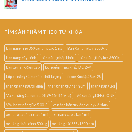
TÌM SẢN PHẨM THEO TỪ KHÓA
bàn nâng nhỏ 350kg nâng cao 1m5
Bán Xe nâng tay 2500kg
bàn nâng cây cảnh
bàn nâng nhập khẩu
bàn nâng thủy lực 3500kg
bán xe nâng điện cao
bộ nguồn nhập khẩu DC 24V
Lốp xe nâng Casumina chất lượng
lốp xe Xúc lật 29.5-25
thang nâng người điện
thang nâng tự hành 8m
thang nâng đôi
Vỏ xe nâng Casumina 28x9-15 (8.15-15)
Vỏ xe nâng DEESTONE
Vỏ đặc xe nâng Pio 5.00-8
xe nâng bán tự động quay đổ phuy
xe nâng cao 1 tấn cao 1m6
xe nâng cao 2 tấn 1m6
xe nâng chậu cảnh 500kg
xe nâng dài 685x1600mm