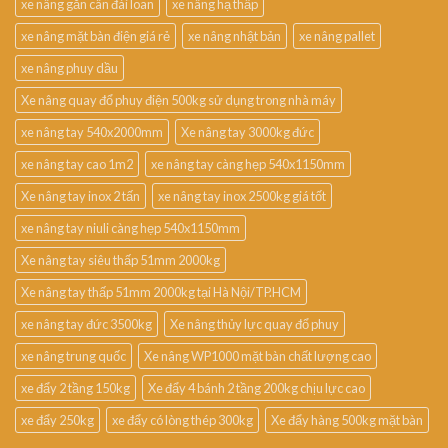
xe nâng gắn cân đài loan
xe nâng hạ thấp
xe nâng mặt bàn điện giá rẻ
xe nâng nhật bản
xe nâng pallet
xe nâng phuy dầu
Xe nâng quay đổ phuy điện 500kg sử dụng trong nhà máy
xe nâng tay 540x2000mm
Xe nâng tay 3000kg đức
xe nâng tay cao 1m2
xe nâng tay càng hẹp 540x1150mm
Xe nâng tay inox 2 tấn
xe nâng tay inox 2500kg giá tốt
xe nâng tay niuli càng hẹp 540x1150mm
Xe nâng tay siêu thấp 51mm 2000kg
Xe nâng tay thấp 51mm 2000kg tại Hà Nội/TP.HCM
xe nâng tay đức 3500kg
Xe nâng thủy lực quay đổ phuy
xe nâng trung quốc
Xe nâng WP1000 mặt bàn chất lượng cao
xe đẩy 2 tầng 150kg
Xe đẩy 4 bánh 2 tầng 200kg chịu lực cao
xe đẩy 250kg
xe đẩy có lòng thép 300kg
Xe đẩy hàng 500kg mặt bàn