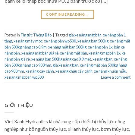
bánh xe lõi thép bọc nhựa PU, 2 bánh trước cố […]
CONTINUE READING
→
Posted in
Tin tức Thông Báo
|
Tagged
giá xe nâng mặt bàn
,
xe nâng bàn 1
tầng
,
xe nâng máy móc
,
xe nâng bàn wp500
,
xe nâng bàn 500kg
,
xe nâng mặt
bàn 500kg nâng cao 0.9m
,
xe nâng mặt bàn 500kg
,
xe nâng bàn 1x
,
bán xe
nâng bàn
,
xe nâng mặt bàn giá rẻ
,
xe nâng mặt bàn
,
xe nâng mặt bàn 1x
,
xe
nâng bàn giá rẻ
,
xe nâng bàn 500kg nâng cao 0.9 mét
,
xe nâng bàn
,
xe nâng
bàn 500kg nâng cao 900mm
,
giá xe nâng bàn
,
xe nâng mặt bàn 500kg nâng
cao 900mm
,
xe nâng cây cảnh
,
xe nâng chậu cây cảnh
,
xe nâng khuôn mẫu
,
xe nâng mặt bàn wp500
Leave a comment
GIỚI THIỆU
Viet Xanh Hydraulics là nhà cung cấp thiết bị thủy lực công
nghiệp như bộ nguồn thủy lực, xi lanh thủy lực, bơm thủy lực,